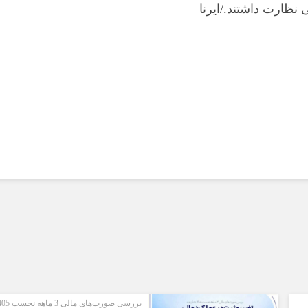
نظارت داشتند./ایرنا
بوشهر
تهران
چهار محال و بخ
خراسان جنوب
خراسان رضوی
خراسان شمال
خوزستان
زنجان
سمنان
سیستان و بلو
فارس
قزوین
قم
کردستان
کرمان
بررسی صورت‌های مالی 3