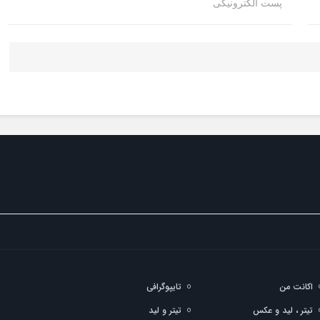
پست الکترونیکی
اکانت من
تایپوگرافی
تیتر ، لید و عکس
تیتر و لید