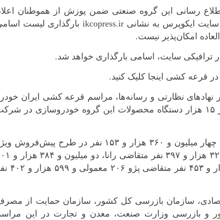
 اطلاع رسانی این گروه صنعتی ضمن پوزش از هموطنان اعلام
کرد: به دلیل حجم بالای مراجعه کنندگان به سایت ایکوپرس به نشانی ikcopress.ir بارگذاری لیست ا
اده امکان‌پذیر نیست.
ر ترافیکی سایت، اسامی بارگذاری خواهد شد.
ر قرعه کشی اینجا کلیک کنید.
 نهادهای نظارتی و رسانه‌ها، مراسم قرعه کشی ایران خودر
مربوط به فروش فوق‌العاده عید سعید فطر ۱۵ هزار دستگاه محصولات این گروه خودروسازی در شرک
*چندرسانه‌ای
*استان ها
مطابق آمار اعلامی ایران خودرو در مجموع چهار میلیون و ۳۶۰ هزار و ۱۵۳ نفر در طرح پیش‌فروش و
فیلم
آذربایجان شر
عید فطر این خودروساز شرکت کردند که ۳۲۵ هزار و ۳۹۷ نفر متقاضی رانا، 
گالری
آذربایجان غرب
نفر متقاضی پژو پارس، یک میلیون و ۵۰ هزار و ۴۵۳ نفر متقاضی پژو ۲۰۶ م
اینفوگرافی
اردبیل
عکس
اصفهان
صوت و فیلم
البرز
قتصادی، سازمان بازرسی کل کشور، سازمان حمایت از مصرف
کشور و بازرسی وزارت صنعت، معدن و تجارت در این مراسم
ایلام