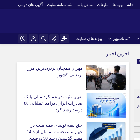
خانه
پیوندها
تبلیغات
تماس با ما
شناسنامه سایت
آگهی های دولتی
*ماناسپهر
پیوندهای سایت
نام کاربری یا نشانی ایمیل
اینستاگرام
*ورزش
آخرین اخبار
فوتبال
تلگرام
مهران همچنان پرترددترین مرز
باشگاه پرسپولیس
رمز عبور
اربعینی کشور
سروش
باشگاه استقلال
ایتا
کشتی و وزنه‌برداری
ه
تغییر مثبت در عملکرد مالی بانک
ورزشهای رزمی
مرا به خاطر بسپار
آپارات
صادرات ایران/ درآمد عملیاتی 80
یر
 آوری اطلاعات
ورزش زنان
درصد رشد کرد
لل
توپ و تور
ی
سایر حوزه ها
حق بیمه تولیدی بیمه ملت در
چهار ماه نخست امسال از 14.5
همت گذشت/ رشد 90 درصدی
*جامعه