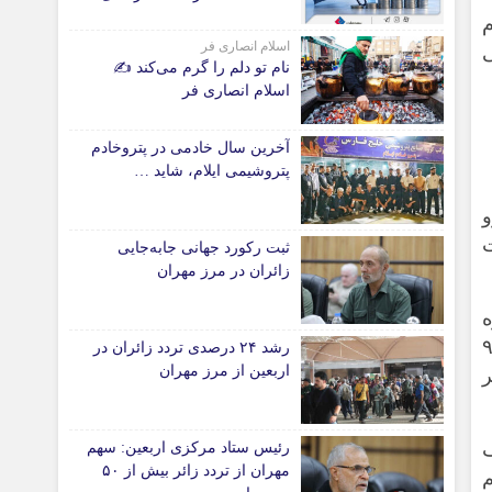
نسبت به مدت مشابه سال
دانشگاه
گذشته
اسلام انصاری فر
سامی
آموزش و پرورش
نام تو دلم را گرم می‌کند ✍️
اسلام انصاری فر
بهداشت و درمان
سبک زندگی
آخرین سال خادمی در پتروخادم
حوادث، انتظامی
پتروشیمی ایلام، شاید …
شهری و رفاهی
و
شهرداری و شورای شهر
ت
ثبت رکورد جهانی جابه‌جایی
زائران در مرز مهران
*ماناسپهر
یژه
قی
یادداشت روز
دو میلیون و ۳۸۴ هزار و ۹۰۱
رشد ۲۴ درصدی تردد زائران در
ی
اطلاعیه
اربعین از مرز مهران
عمولی و ۵۹۹ هزار و ۴۰۲ نفر
پیام تبریک ماناسپهر
پیام تسلیت ماناسپهر
رئیس ستاد مرکزی اربعین: سهم
پیوندهای سایت
مهران از تردد زائر بیش از ۵۰