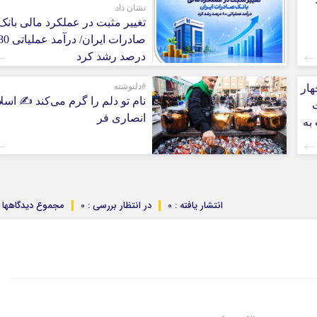
کرمانشاه
نشان داد
تغییر مثبت در عملکرد مالی بانک
کهگلویه و بویر
صادرات ایران/ درآمد عملیا
گلستان
درصد رشد کرد
گیلان
لرستان
#دلنوشته
هار
نام تو دلم را گرم می‌کند ✍️ اسل
1 همت
مازندران
انصاری فر
ت به
مرکزی
هرمزگان
همدان
یزد
انتشار یافته : 0
در انتظار بررسی : 0
مجموع دیدگاهها : 