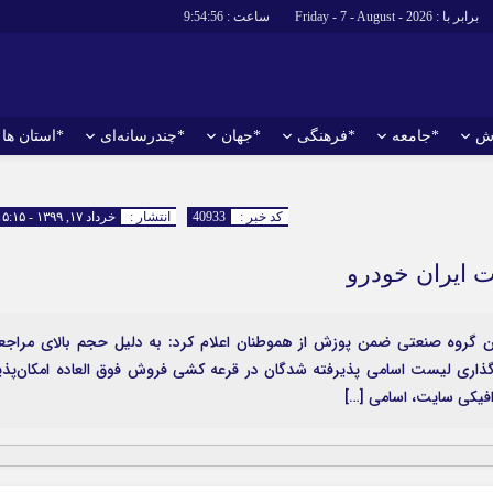
برابر با : Friday - 7 - August - 2026
ساعت :
9:54:57
ش
*جامعه
*فرهنگی
*جهان
*چندرسانه‌ای
*استان ها
*سیاسی
*اقتصادی
رهبر انقلاب
بانک ها
کد خبر :
40933
انتشار :
خرداد ۱۷, ۱۳۹۹ - ۱۵:۱۵
دولت
بیمه‌ها
 ایران خودرو
مجلس
نفت و انرژی
وزارت امور خارجه
استخدام
این گروه صنعتی ضمن پوزش از هموطنان اعلام کرد: به دلیل حجم بالای مراجع
احزاب و تشکلها
اخبار بورس
ان به سایت ایکوپرس به نشانی ikcopress.ir بارگذاری لیست اسامی پذیرفته شدگان در قرعه کشی فروش فوق العاده امکان‌پذ
ارتباطات و فن
فیکی سایت، اسامی […]
اقتصاد بین الم
آگهی های دولت
تبلیغات