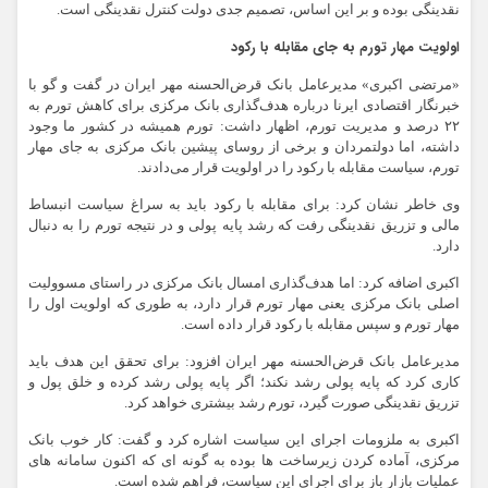
نقدینگی بوده و بر این اساس، تصمیم جدی دولت کنترل نقدینگی است.
اولویت مهار تورم به جای مقابله با رکود
«مرتضی اکبری» مدیرعامل بانک قرض‌الحسنه مهر ایران در گفت و گو با
خبرنگار اقتصادی ایرنا درباره هدف‌گذاری بانک مرکزی برای کاهش تورم به
۲۲ درصد و مدیریت تورم، اظهار داشت: تورم همیشه در کشور ما وجود
داشته، اما دولتمردان و برخی از روسای پیشین بانک مرکزی به جای مهار
تورم، سیاست مقابله با رکود را در اولویت قرار می‌دادند.
وی خاطر نشان کرد: برای مقابله با رکود باید به سراغ سیاست انبساط
مالی و تزریق نقدینگی رفت که رشد پایه پولی و در نتیجه تورم را به دنبال
دارد.
اکبری اضافه کرد: اما هدف‌گذاری امسال بانک مرکزی در راستای مسوولیت
اصلی بانک مرکزی یعنی مهار تورم قرار دارد، به طوری که اولویت اول را
مهار تورم و سپس مقابله با رکود قرار داده است.
مدیرعامل بانک قرض‌الحسنه مهر ایران افزود: برای تحقق این هدف باید
کاری کرد که پایه پولی رشد نکند؛ اگر پایه پولی رشد کرده و خلق پول و
تزریق نقدینگی صورت گیرد، تورم رشد بیشتری خواهد کرد.
اکبری به ملزومات اجرای این سیاست اشاره کرد و گفت: کار خوب بانک
مرکزی، آماده کردن زیرساخت ها بوده به گونه ای که اکنون سامانه های
عملیات بازار باز برای اجرای این سیاست، فراهم شده است.