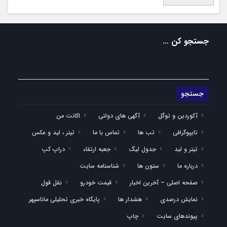
جستجو کن …
آکوردین و توگل
آگهی های دولتی
اکانت من
تایپوگرافی
تب ها
تماس با ما
تیتر ، لید و عکس
تیتر و لید
جدول لیگ
جعبه ارتقاء
دراپ کپ
درباره ما
ستون ها
شناسنامه سایت
صفحه اصلی – آخرین اخبار
قیمت خودرو
نقل قول
نمایش درصدی
هشدار ها
پایگاه خبری تحلیلی ماناسپهر
پیوندهای سایت
چاپ