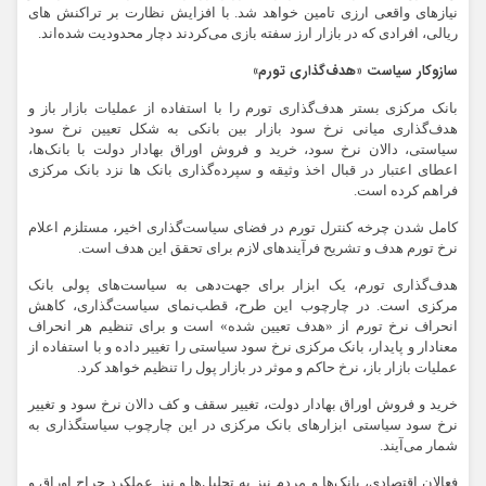
نیازهای واقعی ارزی تامین خواهد شد. با افزایش نظارت بر تراکنش های
ریالی، افرادی که در بازار ارز سفته بازی می‌کردند دچار محدودیت شده‌اند.
سازوکار سیاست «هدف‌گذاری تورم»
بانک مرکزی بستر هدف‌گذاری تورم را با استفاده از عملیات بازار باز و
هدف‌گذاری میانی نرخ سود بازار بین بانکی به شکل تعیین نرخ سود
سیاستی، دالان نرخ سود، خرید و فروش اوراق بهادار دولت با بانک‌ها،
اعطای اعتبار در قبال اخذ وثیقه و سپرده‌گذاری بانک ها نزد بانک مرکزی
فراهم کرده است.
کامل شدن چرخه کنترل تورم در فضای سیاست‌گذاری اخیر، مستلزم اعلام
نرخ تورم هدف و تشریح فرآیندهای لازم برای تحقق این هدف است.
هدف‌گذاری تورم، یک ابزار برای جهت‌دهی به سیاست‌های پولی بانک
مرکزی است. در چارچوب این طرح، قطب‌نمای سیاست‌گذاری، کاهش
انحراف نرخ تورم از «هدف تعیین شده» است و برای تنظیم هر انحراف
معنادار و پایدار، بانک مرکزی نرخ سود سیاستی را تغییر داده و با استفاده از
عملیات بازار باز، نرخ حاکم و موثر در بازار پول را تنظیم خواهد کرد.
خرید و فروش اوراق بهادار دولت، تغییر سقف و کف دالان نرخ سود و تغییر
نرخ سود سیاستی ابزارهای بانک مرکزی در این چارچوب سیاستگذاری به
شمار می‌آیند.
فعالان اقتصادی، بانک‌ها و مردم نیز به تحلیل‌ها و نیز عملکرد حراج اوراق و