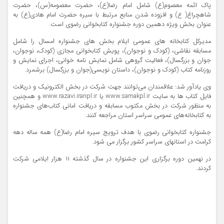
پاک ائمه‌ معصوم(ع) شامل امام رضا(ع)، حضرت معصومه(س)، حضرت
شاهچراغ( ع) و افزوده شدن منابع مرتبط با سیره حضرت امام هادی(ع) به
عنوان بخش ویژه دهمین دوره جشنواره کتابخوانی رضوی است.
مدیرکل کتابخانه های عمومی ایلام بخش های جشنواره امسال را شامل
مسابقه نقاشی، (کودک و نوجوان)، پویش کتابخوانی مجازی (کودک، نوجوان،
جوان و بزرگسال)، فعالیت گروهی شامل نمایش نامه خوانی، اجرای نمایش و
روزنامه کتاب (کودک و نوجوان)، داستان نویسی(جوان و بزرگسال) برشمرد.
وی یادآور شد: علاقمندان می‌توانند جهت شرکت در بخش الکترونیک و دریافت
فایل کتاب ها به سایت www.samakpl.ir یا www.razavi.iranpl.ir و همچنین
به منظور شرکت در بخش مکتوب مسابقه و دریافت امانی کتاب‌های جشنواره
به کتابخانه‌های عمومی سراسر استان مراجعه کنند.
جشنواره کتابخوانی رضوی با هدف ترویج سیره امام رضا(ع) همه ساله دهه
کرامت در استانهای سراسر کشور برگزار می شود.
در نهمین دوره برگزاری این جشنواره در سال گذشته ۱۱ هزار ایلامی شرکت
کردند.