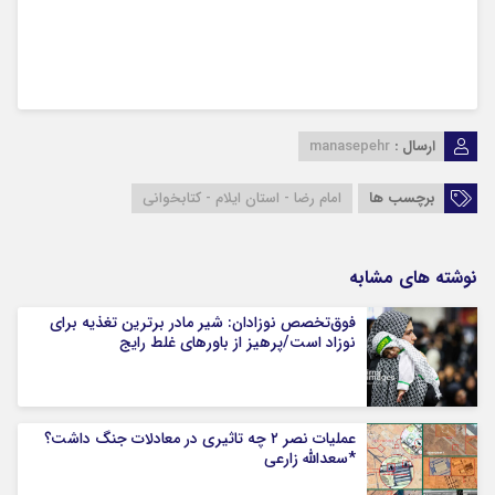
ارسال :
manasepehr
برچسب ها
امام رضا - استان ایلام - کتابخوانی
نوشته های مشابه
فوق‌تخصص نوزادان: شیر مادر برترین تغذیه برای
نوزاد است/پرهیز از باورهای غلط رایج
عملیات نصر ۲ چه تاثیری در معادلات جنگ داشت؟
*سعدالله زارعی