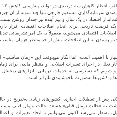
احتمال سقوط ۵۰۰ میلیون نفر به زیر خط فقر، ا
رصدی تجارت و برآورد افت ۳۰ تا ۴۰ درصدی سرمایه‌گذاری مستقیم خارجی تنها چند نمونه از آن چیز
م‌انداز اقتصاد در یک سال و نیم آینده نیز چندان روشن نیست
ه یک فرصت تاریخی برای انجام اصلاحات اقتصادی قرار دارد
 اصلاحات اقتصادی می‌شوند، معمولاً به یک امر تشریفاتی تبدی
یرات و رسیدن به این اصلاحات، بیش از حد منتظر «زمان مناسب
یار با اهمیت است، اما انگار هیچ‌وقت این «زمان مناسب» ا
جب شد با سوء آثار تعلل در اجرای تغییرات اصلاحی و منتظر ماندن برای زما
*چندرسانه‌ای
*استان ها
رو شویم که دسترسی به خدمات درمانی، ابزارهای دیجیتال و
فیلم
آذربایجان شر
ا و کشورها به‌صورت ناخوشایندی نابرابر است.
گالری
آذربایجان غرب
اینفوگرافی
اردبیل
عکس
اصفهان
نی پس از تعطیلات اجباری، کشورهای زیادی به‌تدریج در حا
گشت به «حالت نرمال قبلی» هستند. حالت نرمال قبلی مسبب
صوت و فیلم
البرز
 به‌نظر می‌رسد اکنون می‌توانیم با ایجاد تغییرات و اعما
ایلام