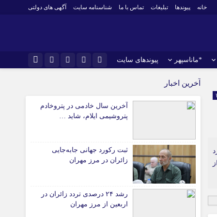
خانه
پیوندها
تبلیغات
تماس با ما
شناسنامه سایت
آگهی های دولتی
*ماناسپهر
پیوندهای سایت
نام کاربری یا نشانی ایمیل
*ورزش
اینستاگرام
آخرین اخبار
فوتبال
تلگرام
آخرین سال خادمی در پتروخادم
باشگاه پرسپولیس
رمز عبور
پتروشیمی ایلام، شاید …
سروش
باشگاه استقلال
کشتی و وزنه‌برداری
ایتا
ثبت رکورد جهانی جابه‌جایی
ورزشهای رزمی
برآورد
مرا به خاطر بسپار
آپارات
زائران در مرز مهران
ز
 آوری اطلاعات
ورزش زنان
لل
توپ و تور
ی
سایر حوزه ها
رشد ۲۴ درصدی تردد زائران در
اربعین از مرز مهران
*جامعه