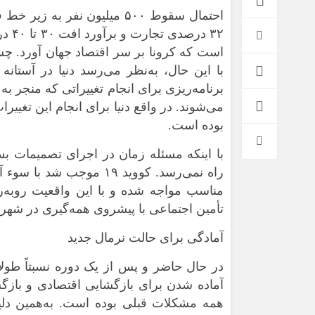
۳۲ د
است که کرونا بر ‌سر اقتصاد جهان آورد. چش
با این حال، به‌نظر می‌رسد دنیا در آستان
برنامه‌ریزی برای انجام تغییراتی که منجر به
می‌شوند. در واقع دنیا برای انجام این تغی
بوده است.
با اینکه مسئله زمان در اجرای تصمیمات بس
راه نمی‌رسد. کووید ۱۹ مو
*فرهنگی
*جهان
مناسب مواجه شده و با این واقعیت روبه‌
مذهبی
بین الملل
تأمین اجتماعی با پیشروی همه‌گیری در شهره
ایثار و شهادت
آسیای غربی
آمادگی برای حالت نرمال جدید
دفاع مقدس
آمریکا و اروپا
اربعین
در حال حاضر و پس از یک دوره نسبتاً طولا
آماده شدن برای بازگشایی اقتصادی و باز
همه مشکلات قبلی بوده است. به‌همین دلیل،