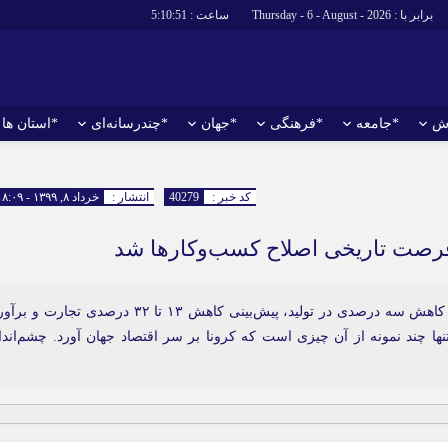
برابر با : Thursday - 6 - August - 2026
ساعت :
5:10:52
ش
*جامعه
*فرهنگی
*جهان
*چندرسانه‌ای
*استان ها
*سیاسی
*اقتصادی
رهبر انقلاب
بانک ها
کد خبر :
40279
انتشار :
خرداد ۸, ۱۳۹۹ - ۱۸:۰۹
دولت
بیمه‌ها
فرصت تاریخی اصلاح کسب‌وکارها شد
مجلس
نفت و انرژی
وزارت امور خارجه
استخدام
احزاب و تشکلها
اخبار بورس
احتمال سقوط ۵۰۰ میلیون نفر به زیر خط فقر، انتظار کاهش سه درصدی در تولید، پیش‌بینی کاهش ۱۳ تا ۳۲ درصدی تجارت و 
رجی تنها چند نمونه از آن چیزی است که کرونا بر ‌سر اقتصاد جهان آورد. چشم‌اندا
ارتباطات و فن
اقتصاد بین الم
آگهی های دولت
تبلیغات