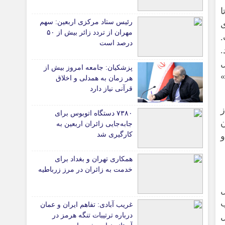
نتظار کاهش سه درصدی در تولید، پیش‌بینی کاهش ۱۳ تا
دانشگاه
رئیس ستاد مرکزی اربعین: سهم
ی
آموزش و پرورش
مهران از تردد زائر بیش از ۵۰
.
درصد است
بهداشت و درمان
.
سبک زندگی
ل
پزشکیان: جامعه امروز بیش از
حوادث، انتظامی
»
هر زمان به همدلی و اخلاق
قرآنی نیاز دارد
شهری و رفاهی
شهرداری و شورای شهر
ز
۷۳۸۰ دستگاه اتوبوس برای
ن
جابه‌جایی زائران اربعین به‌
*ماناسپهر
کارگیری شد
قی
یادداشت روز
همکاری تهران و بغداد برای
ی
اطلاعیه
خدمت به زائران در مرز زرباطیه
پیام تبریک ماناسپهر
ل
پیام تسلیت ماناسپهر
غریب آبادی: تفاهم ایران و عمان
پیوندهای سایت
ل
درباره ترتیبات تنگه هرمز در