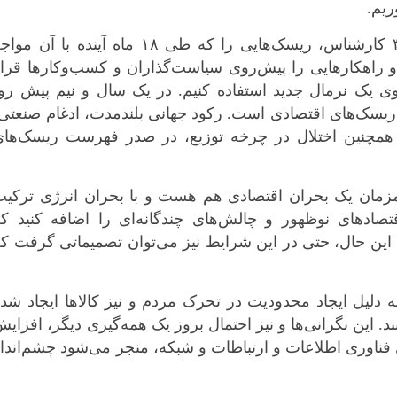
ریم.
بوشهر
تهران
مجمع جهانی اقتصاد، در نظرسنجی از ۳۵۰ کارشناس، ریسک‌هایی را که طی ۱۸ ماه آینده با آن م
 راهکارهایی را پیش‌روی سیاست‌گذاران و کسب‌وکارها قرار
چهار محال و بخ
ی یک نرمال جدید استفاده کنیم. در یک سال و نیم پیش رو،
خراسان جنوبی
ریسک‌های اقتصادی است. رکود جهانی بلندمدت، ادغام صنعتی
خراسان رضوی
همچنین اختلال در چرخه توزیع، در صدر فهرست ریسک‌های
خراسان شمال
خوزستان
زنجان
همزمان یک بحران اقتصادی هم هست و با بحران انرژی ترکیب
صادهای نوظهور و چالش‌های چندگانه‌ای را اضافه کنید که
سمنان
با این حال، حتی در این شرایط نیز می‌توان تصمیماتی گرفت ک
سیستان و بلو
فارس
قزوین
 به دلیل ایجاد محدودیت در تحرک مردم و نیز کالاها ایجاد شد
قم
. این نگرانی‌ها و نیز احتمال بروز یک همه‌گیری دیگر، افزای
 فناوری اطلاعات و ارتباطات و شبکه، منجر می‌شود چشم‌اندا
کردستان
کرمان