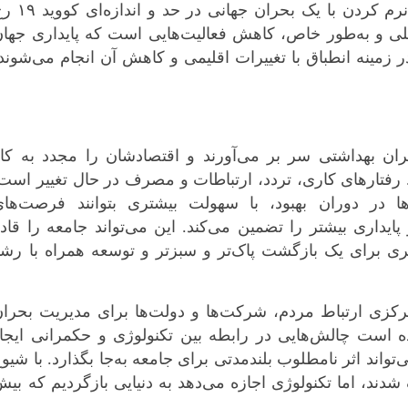
کرمانشاه
یکی از مسائلی که در زمان دست و پنجه نرم کردن با یک بحران جهانی د
کهگلویه و بویر
لی و به‌طور خاص، کاهش فعالیت‌هایی است که پایداری جها
گلستان
ر زمینه انطباق با تغییرات اقلیمی و کاهش آن انجام می‌شوند
گیلان
لرستان
مازندران
ان بهداشتی سر بر می‌آورند و اقتصادشان را مجدد به‌ کا
مرکزی
 رفتارهای کاری، تردد، ارتباطات و مصرف در حال تغییر است
هرمزگان
در دوران بهبود، با سهولت بیشتری بتوانند ‌فرصت‌های
همدان
پایداری بیشتر را تضمین می‌کند. این می‌تواند جامعه را قاد
یزد
تری برای یک بازگشت پاک‌تر و سبزتر و توسعه همراه با رش
مرکزی ارتباط مردم، شرکت‌ها و دولت‌ها برای مدیریت بحرا
ر شده است چالش‌هایی در رابطه بین تکنولوژی و حکمرانی ایجا
اند اثر نامطلوب بلندمدتی برای جامعه به‌جا بگذارد. با شیو
ررنگ شدند، اما تکنولوژی اجازه می‌دهد به دنیایی بازگردیم که بی