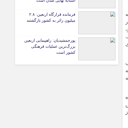
آستانه نهایی شدن است
واجه
فرمانده قرارگاه اربعین: ۲.۸
میلیون زائر به کشور بازگشتند
تیاری
،
پورجمشیدیان: راهپیمایی اربعین
ی
بزرگ‌ترین عملیات فرهنگی
کشور است
ه
چستان
ه
ش
ز