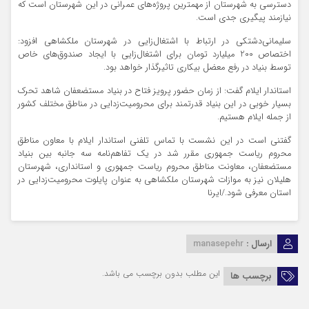
دسترسی به شهرستان از مهمترین پروژه‌های عمرانی در این شهرستان است که
نیازمند پیگیری جدی است.
سلیمانی‌دشتکی در ارتباط با اشتغال‌زایی در شهرستان ملکشاهی افزود:
اختصاص 200 میلیارد تومان برای اشتغال‌زایی با ایجاد صندوق‌های خاص
توسط بنیاد در رفع معضل بیکاری تاثیرگذار خواهد بود.
استاندار ایلام گفت: از زمان حضور پرویز فتاح در بنیاد مستضعفان شاهد تحرک
بسیار خوبی در این بنیاد قدرتمند برای محرومیت‌زدایی در مناطق مختلف کشور
از جمله ایلام هستیم.
گفتنی است در این نشست با تماس تلفنی استاندار ایلام با معاون مناطق
محروم ریاست جمهوری مقرر شد در یک تفاهم‌نامه سه جانبه بین بنیاد
مستضعفان، معاونت مناطق محروم ریاست جمهوری و استانداری، شهرستان
هلیلان نیز به موازات شهرستان ملکشاهی به عنوان پایلوت محرومیت‌زدایی در
استان معرفی شود./ایرنا
ارسال :
manasepehr
این مطلب بدون برچسب می باشد.
برچسب ها