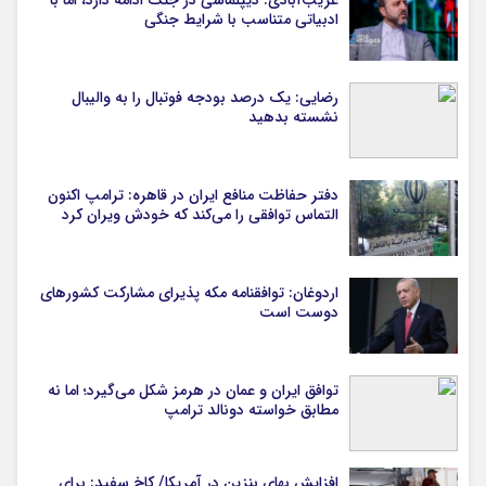
غریب‌آبادی: دیپلماسی در جنگ ادامه دارد، اما با
ادبیاتی متناسب با شرایط جنگی
رضایی: یک درصد بودجه فوتبال را به والیبال
نشسته بدهید
دفتر حفاظت منافع ایران در قاهره: ترامپ اکنون
التماس توافقی را می‌کند که خودش ویران کرد
اردوغان: توافقنامه مکه پذیرای مشارکت کشورهای
دوست است
توافق ایران و عمان در هرمز شکل می‌گیرد؛ اما نه
مطابق خواسته دونالد ترامپ
افزایش بهای بنزین در آمریکا/ کاخ سفید: برای