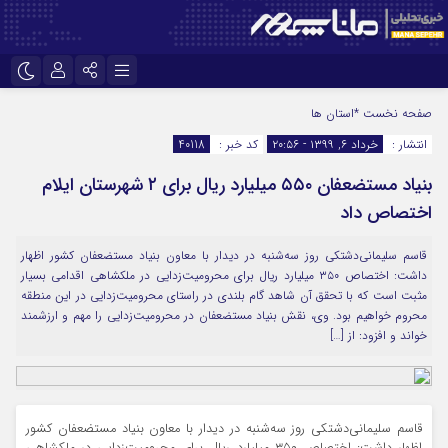
نام کاربری یا نشانی ایمیل
اینستاگرام
تلگرام
صفحه نخست
*استان ها
انتشار :
خرداد ۶, ۱۳۹۹ - ۲۰:۵۶
کد خبر :
40118
سروش
ایتا
بنیاد مستضعفان ۵۵۰ میلیارد ریال برای ۲ شهرستان ایلام
رمز عبور
آپارات
اختصاص داد
قاسم سلیمانی‌دشتکی روز سه‌شنبه در دیدار با معاون بنیاد مستضعفان کشور اظهار
مرا به خاطر بسپار
داشت: اختصاص ۳۵۰ میلیارد ریال برای محرومیت‌زدایی در ملکشاهی اقدامی بسیار
مثبت است که با تحقق آن شاهد گام بلندی در راستای محرومیت‌زدایی در این منطقه
محروم خواهیم بود. وی، نقش بنیاد مستضعفان در محرومیت‌زدایی را مهم و ارزشمند
خواند و افزود: از […]
قاسم سلیمانی‌دشتکی روز سه‌شنبه در دیدار با معاون بنیاد مستضعفان کشور