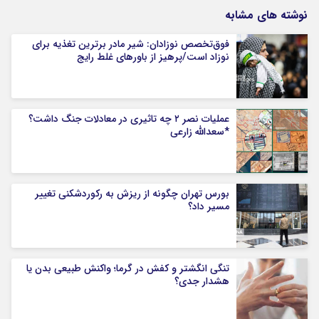
نوشته های مشابه
فوق‌تخصص نوزادان: شیر مادر برترین تغذیه برای
نوزاد است/پرهیز از باورهای غلط رایج
عملیات نصر ۲ چه تاثیری در معادلات جنگ داشت؟
*سعدالله زارعی
بورس تهران چگونه از ریزش به رکوردشکنی تغییر
مسیر داد؟
تنگی انگشتر و کفش در گرما؛ واکنش طبیعی بدن یا
هشدار جدی؟