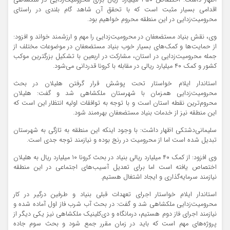
اظهار داشت: اختصاص ۳۵۰ میلیارد ریال برای محرومیت‌زدایی در ملکشاهی
اقدامی بسیار مثبت است که با تحقق آن شاهد گام بلندی در راستای
محرومیت‌زدایی در این منطقه محروم خواهیم بود.
وی، نقش بنیاد مستضعفان در محرومیت‌زدایی را مهم و ارزشمند خواند و افزود:
از حمایت‌ها و کمک‌های بسیار خوب بنیاد مستضعفان در موضوعات مختلف از
جمله محرومیت‌زدایی در استان، مشارکت در اربعین با تشکیل بزرگترین موکب
کشور و کمک ۴۰ میلیارد ریالی در مقابله با کرونا قدردانی می‌شود.
استاندار ایلام خواستار تحت پوشش قرار گرفتن هلیلان در بحث
محرومیت‌زدایی همزمان با شهرستان ملکشاهی شد و گفت: هلیلان
محروم‌ترین نقطه استان است و با توجه به توافقات اولیه انتظار این است که
این منطقه نیز از خدمات بنیاد مستضعفان بهره‌مند شود.
سلیمانی‌دشتکی اظهار داشت: با وجود اینکه این منطقه به تازگی به شهرستان
تبدیل شده است اما از محرومیت در رنج بوده و نیازمند توجه جدی است.
وی افزود: از کمک ۴۰ میلیارد ریالی بنیاد در بحث کرونا ۱۰ میلیارد ریال به هلیلان
اختصاص یافته است اما برای تعدیل آسیب‌های اجتماعی در این منطقه
نیازمند سرمایه‌گذاری و ایجاد اشتغال هستیم.
استاندار ایلام خواستار اجرای تعهدات قبلی بنیاد و طرفین درگیر در کار
محرومیت‌زدایی ملکشاهی شد و گفت: در بحث آب شرب فاز اول آماده شده و
نیازمند اجرای فاز دوم هستیم، درمانگاه و دی‌کلینیک ملکشاهی نیز یکی دیگر از
پروژه‌های مهم است که باید در زمان مقرر جمع شود و بحث سوم جاده