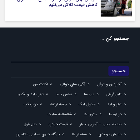
کاهش قیمت تلاش می‌کنیم
جستجو کن …
آکوردین و توگل
آگهی های دولتی
اکانت من
تایپوگرافی
تب ها
تماس با ما
تیتر ، لید و عکس
تیتر و لید
جدول لیگ
جعبه ارتقاء
دراپ کپ
درباره ما
ستون ها
شناسنامه سایت
صفحه اصلی – آخرین اخبار
قیمت خودرو
نقل قول
نمایش درصدی
هشدار ها
پایگاه خبری تحلیلی ماناسپهر