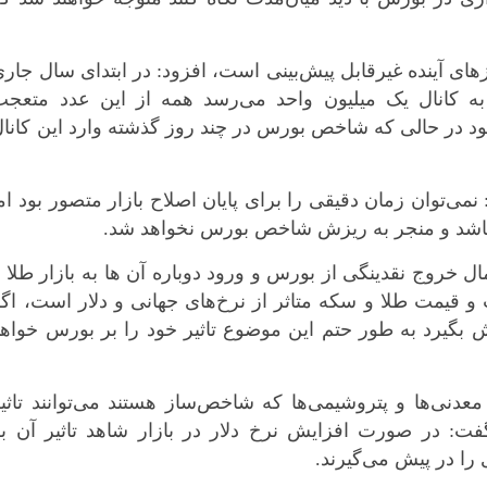
بوشهر
تهران
روزهای آینده غیرقابل پیش‌بینی است، افزود: در ابتدای سال جار
چهار محال و بخ
ه کانال یک میلیون واحد می‌رسد همه از این عدد متعجب
خراسان جنوبی
بود در حالی که شاخص بورس در چند روز گذشته وارد این کانا
خراسان رضوی
خراسان شمال
ی‌توان زمان دقیقی را برای پایان اصلاح بازار متصور بود ام
خوزستان
 نباشد و منجر به ریزش شاخص بورس نخواهد شد.
زنجان
سمنان
ال خروج نقدینگی از بورس و ورود دوباره آن ها به بازار طلا 
و قیمت طلا و سکه متاثر از نرخ‌های جهانی و دلار است، اگ
سیستان و بلو
ش بگیرد به طور حتم این موضوع تاثیر خود را بر بورس خواه
فارس
قزوین
قم
 معدنی‌ها و پتروشیمی‌ها که شاخص‌ساز هستند می‌توانند تاثی
کردستان
فت: در صورت افزایش نرخ دلار در بازار شاهد تاثیر آن بر
را در پیش می‌گیرند.
کرمان