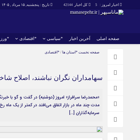
اخبار امروز :
کل اخبار
تاریخ : پنجشنبه, ۱۵ مرداد , ۱۴۰۵
42144
5
صفحه اصلی
آخرین اخبار
*سیاسی
*اقتصادی
*ورز
صفحه اصلی
آخرین اخبار
صفحه نخست
*استان ها
/
*اقتصادی
سهامداران نگران نباشند، اصلاح 
«محمدرضا سرافراز» امروز (دوشنبه) در گفت و گو با خبرنگ
مدت چند ماه در بازار اتفاق می‌افتد در کمتر از یک ماه رخ
سرمایه‌گذاران […]