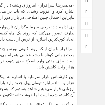
«محمدرضا سرافراز» امروز (دوشنبه) در گفت
اشاره کرد و افزود: رشدی که باید در مدت چ
بنابراین احتمال چنین اصلاحی در بازار دور از
وی ادامه داد: برخی سرمایه‌گذاران تازه‌وا
ندارند، تصور می‌کنند که روند یک ماه گذشته
ایجاد کوچکترین اصلاح، از ترس از دست دادن 
سرافراز با بیان اینکه روند کنونی بورس چ
مدت زمانی کوتاه با رشد عجیبی همراه می‌شو
*فرهنگی
*جهان
هزار واحد کاهش یابد.
مذهبی
بین الملل
ایثار و شهادت
آسیای غربی
این کارشناس بازار سرمایه با اشاره به اینک
دفاع مقدس
آمریکا و اروپا
هزار و ٥٠٠ میلیارد تومان پول جدید و
اربعین
ارزیابی قرار می‌دهیم شاهد هستیم که همچنان
آن کاسته شده است اما خوشبختانه تاکنون خر
به گفته وی، اگر فعالان بازار به سرمایه‌گ