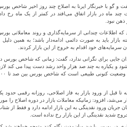
 و گو با خبرنگار ایرنا به اصلاح چند روز اخیر شاخص بور
ند ماه در بازار اتفاق می‌افتد در کمتر از یک ماه رخ داد
 ذهن نبود.
رد که اطلاعات چندانی از سرمایه‌گذاری و روند معاملاتی بور
 بازار باید به صورت دائمی ادامه‌دار باشد؛ به همین دلیل ب
سرمایه‌های خود اقدام به خروج از این بازار کردند.
ندان جایی برای نگرانی ندارد، گفت: زمانی که شاخص بورس د
د و یکباره به چند صد هزار واحد رشد دست پیدا می کند لاز
*چندرسانه‌ای
*استان ها
است برای مدتی وارد اصلاح جدی شود، در وضعیت کنونی طبیعی است که
فیلم
آذربایجان شر
گالری
آذربایجان غرب
ه تا قبل از ورود بازار به فاز اصلاحی، روزانه رقمی حدود ی
اینفوگرافی
اردبیل
ارد بازار می‌شد، افزود: زمانیکه معاملات بازار در دوره اصلاح را مور
عکس
اصفهان
 جریان ورود نقدینگی به این بازار ادامه دارد و فقط از شتا
وج شدید نقدینگی از این بازار رخ نداده است.
صوت و فیلم
البرز
ایلام
ذاری در بورس با دید میان‌مدت نگاه کنند متوجه خواهند شد ک