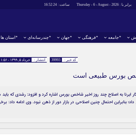
برابر با : Thursday - 6 - August - 2026
ساعت :
16:52:25
ش
*جامعه
*فرهنگی
*جهان
*چندرسانه‌ای
*استان ها
*سیاسی
*اقتصادی
رهبر انقلاب
بانک ها
کد خبر :
39993
انتشار :
خرداد ۵, ۱۳۹۹ - ۱۱:۵۶
دولت
بیمه‌ها
شاخص بورس طبیعی است
مجلس
نفت و انرژی
وزارت امور خارجه
استخدام
ار ایرنا به اصلاح چند روز اخیر شاخص بورس اشاره کرد و افزود: رشدی که باید د
احزاب و تشکلها
اخبار بورس
 داد؛ بنابراین احتمال چنین اصلاحی در بازار دور از ذهن نبود. وی ادامه داد: برخ
ارتباطات و فن
اقتصاد بین الم
آگهی های دولت
تبلیغات