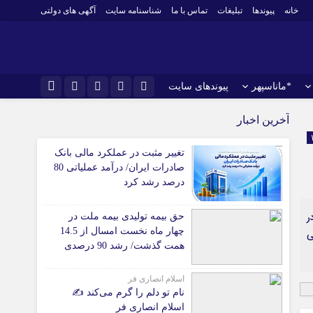
خانه
پیوندها
تبلیغات
تماس با ما
شناسنامه سایت
آگهی های دولتی
*ماناسپهر
پیوندهای سایت
نام کاربری یا نشانی ایمیل
اینستاگرام
*ورزش
آخرین اخبار
فوتبال
تلگرام
تغییر مثبت در عملکرد مالی بانک
باشگاه پرسپولیس
رمز عبور
صادرات ایران/ درآمد عملیاتی 80
سروش
باشگاه استقلال
درصد رشد کرد
ایتا
کشتی و وزنه‌برداری
ر
حق بیمه تولیدی بیمه ملت در
ورزشهای رزمی
مرا به خاطر بسپار
آپارات
چهار ماه نخست امسال از 14.5
ی
 آوری اطلاعات
ورزش زنان
همت گذشت/ رشد 90 درصدی
لل
توپ و تور
نسبت به مدت مشابه سال
گذشته
ی
سایر حوزه ها
اسلام انصاری فر
نام تو دلم را گرم می‌کند ✍️
اسلام انصاری فر
*جامعه