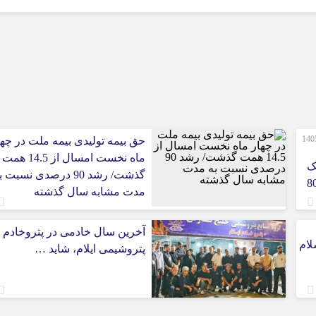
کرمانشاه
کهگلویه و بویر
گلستان
گیلان
لرستان
مازندران
مرکزی
صورت‌های مالی 3 ماهه نخست 1405
حق بیمه تولیدی بیمه ملت در چها
هرمزگان
ماه نخست امسال از 14.5 همت
ک
همدان
گذشت/ رشد 90 درصدی نسبت 
 ایران/ درآمد عملیاتی 80
یزد
مدت مشابه سال گذشته
آخرین سال خادمی در پتروخادم
لام
پتروشیمی ایلام، شاید …