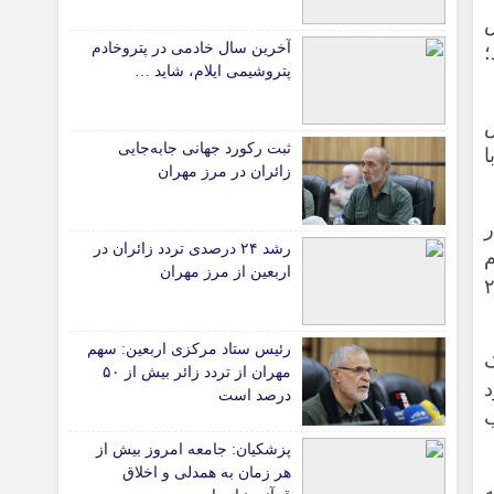
س
دانشگاه
آخرین سال خادمی در پتروخادم
؛
آموزش و پرورش
پتروشیمی ایلام، شاید …
بهداشت و درمان
س
سبک زندگی
ثبت رکورد جهانی جابه‌جایی
ا
حوادث، انتظامی
زائران در مرز مهران
شهری و رفاهی
ر
شهرداری و شورای شهر
رشد ۲۴ درصدی تردد زائران در
م
اربعین از مرز مهران
*ماناسپهر
 شاخص بورس بین صد تا ۲۰۰
قی
یادداشت روز
رئیس ستاد مرکزی اربعین: سهم
ی
اطلاعیه
ک
مهران از تردد زائر بیش از ۵۰
پیام تبریک ماناسپهر
د
درصد است
ب
پیام تسلیت ماناسپهر
پزشکیان: جامعه امروز بیش از
پیوندهای سایت
هر زمان به همدلی و اخلاق
ه