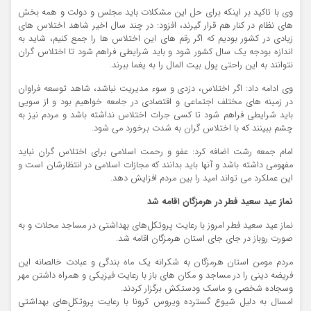
وی با تاکید بر اینکه برای حل این مشکلات باید مجلس و دولت و همه بخش
های نظام در کنار هم قرار گیرند، افزود: در چند سال اخیر شاهد اختلاس های
زیادی در کشور بودیم که اگر رقم های این اختلاس ها را جمع کنیم، شاید به
اندازه بودجه یک سال کشور شود و باید شرایطی فراهم شود تا اختلاس گران
نتوانند به این راحتی پول بیت المال را به یغما ببرند.
وی ادامه داد: اگر اختلاس، دزدی و سوء مدیریت نباشد، شاهد توسعه فراوان
در زمینه های مختلف اجتماعی و اقتصادی در جامعه خواهیم بود و از سویی
باید شرایطی فراهم شود تا کسی جرات اختلاس نداشته باشد و مردم نیز به
چشم ببینند که با اختلاس گران به شدت برخورد می شود.
امام جمعه رشت اضافه کرد: عفو و رحمت اسلامی برای اختلاس گران نباید
مفهومی داشته باشد و آنها باید بدانند که مجازات اسلامی در انتظارشان است و
این عملکرد می تواند امید را بین مردم افزایش دهد.
نماز عید سعید فطر در هرمزگان اقامه شد
نماز عید سعید فطر امروز با رعایت پروتکل‌های بهداشتی در مساجد محلات و به
صورت روباز در جای جای استان هرمزگان اقامه شد.
مردم مومن استان هرمزگان به شکرانه یک ماه بندگی و عبادت خالصانه این
فریضه دینی را در مساجد و مکان های باز با رعایت فیزیکی و همراه داشتن مهر
وسجاده شخصی و ماسک ودستکش برگزار کردند.
امسال به دلیل شیوع گسترده ویروس کرونا با رعایت پروتکل‌های بهداشتی