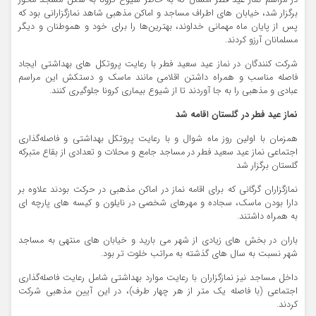
در مراسم نماز عید فطر امسال که به خاطر شیوع کرونا به شکل مسجد محور
برگزار شد، خیابان های اطراف مساجد و اماکن مذهبی شاهد نمازگزارانی بود که
پس از پایان ماه مهمانی خداوند، بهترین‌ها را برای خود و هموطنان و دیگر
مسلمانان آرزو کردند.
شرکت کنندگان در نماز عید سعید فطر با رعایت پروتکل های بهداشتی ایجاد
فاصله مناسب و همراه داشتن اقلامی مانند ماسک و دستکش این مراسم
عبادی و مذهبی را به جا آوردند تا از شیوع بیماری کرونا جلوگیری کنند.
نماز عید فطر در گلستان اقامه شد
همزمان با اولین روز ماه شوال و با رعایت پروتکل بهداشتی و فاصله‌گذاری
اجتماعی نماز عید سعید فطر در مساجد جامع و محلات و تعدادی از بقاع متبرکه
گلستان برگزار شد
نمازگزاران گرگانی که برای اقامه نماز در اماکن مذهبی در حرکت بودند علاوه بر
دارا بودن ماسک، سجاده و مهرهای شخصی در نایلون و کیسه های پارچه ای
به همراه داشتند.
باران در بخش های زیادی از شهر می بارید و خیابان های منتهی به مساجد
شهر نسبت به سال های گذشته به مراتب خلوت تر بود.
داخل مساجد نیز نمازگزاران با رعایت موارد بهداشتی شامل رعایت فاصله‌گذاری
اجتماعی (با فاصله یک متر از هر چهار طرف)، در این آیین مذهبی شرکت
کردند.