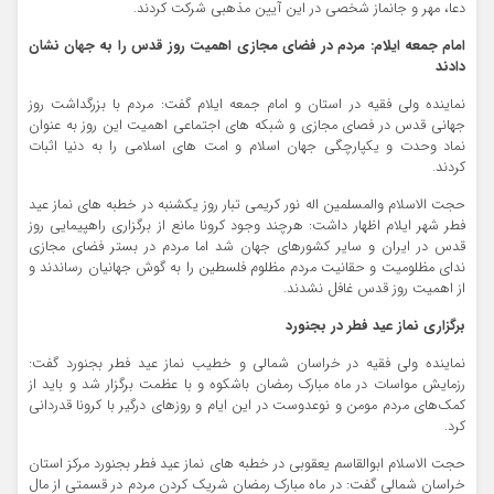
دعا، مهر و جانماز شخصی در این آیین مذهبی شرکت کردند.
امام جمعه ایلام: مردم در فضای مجازی اهمیت روز قدس را به جهان نشان
دادند
نماینده ولی فقیه در استان و امام جمعه ایلام گفت: مردم با بزرگداشت روز
جهانی قدس در فصای مجازی و شبکه های اجتماعی اهمیت این روز به عنوان
نماد وحدت و یکپارچگی جهان اسلام و امت های اسلامی را به دنیا اثبات
کردند.
حجت الاسلام والمسلمین اله نور کریمی تبار روز یکشنبه در خطبه های نماز عید
فطر شهر ایلام اظهار داشت: هرچند وجود کرونا مانع از برگزاری راهپیمایی روز
قدس در ایران و سایر کشورهای جهان شد اما مردم در بستر فضای مجازی
ندای مظلومیت و حقانیت مردم مظلوم فلسطین را به گوش جهانیان رساندند و
از اهمیت روز قدس غافل نشدند.
برگزاری نماز عید فطر در بجنورد
نماینده ولی فقیه در خراسان شمالی و خطیب نماز عید فطر بجنورد گفت:
رزمایش مواسات در ماه مبارک رمضان باشکوه و با عظمت برگزار شد و باید از
کمک‌های مردم مومن و نوعدوست در این ایام و روزهای درگیر با کرونا قدردانی
کرد.
حجت الاسلام ابوالقاسم یعقوبی در خطبه های نماز عید فطر بجنورد مرکز استان
خراسان شمالی گفت: در ماه مبارک رمضان شریک کردن مردم در قسمتی از مال