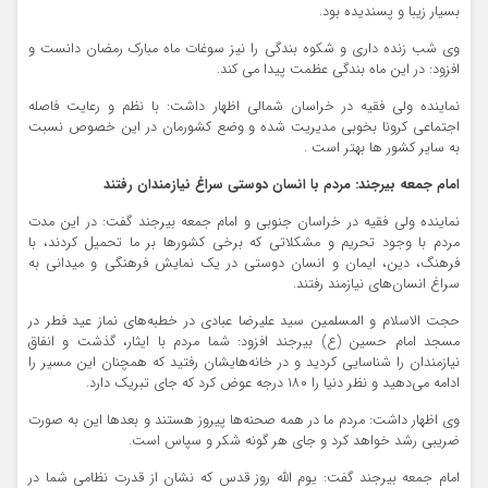
بسیار زیبا و پسندیده بود.
وی شب زنده داری و شکوه بندگی را نیز سوغات ماه مبارک رمضان دانست و
افزود: در این ماه بندگی عظمت پیدا می کند.
نماینده ولی فقیه در خراسان شمالی اظهار داشت: با نظم و رعایت فاصله
اجتماعی کرونا بخوبی مدیریت شده و وضع کشورمان در این خصوص نسبت
به سایر کشور ها بهتر است .
امام جمعه بیرجند: مردم با انسان دوستی سراغ نیازمندان رفتند
نماینده ولی فقیه در خراسان جنوبی و امام جمعه بیرجند گفت: در این مدت
مردم با وجود تحریم و مشکلاتی که برخی کشورها بر ما تحمیل کردند، با
فرهنگ، دین، ایمان و انسان دوستی در یک نمایش فرهنگی و میدانی به
سراغ انسان‌های نیازمند رفتند.
حجت الاسلام و المسلمین سید علیرضا عبادی در خطبه‌های نماز عید فطر در
مسجد امام حسین (ع) بیرجند افزود: شما مردم با ایثار، گذشت و انفاق
نیازمندان را شناسایی کردید و در خانه‌هایشان رفتید که همچنان این مسیر را
ادامه می‌دهید و نظر دنیا را ۱۸۰ درجه عوض کرد که جای تبریک دارد.
وی اظهار داشت: مردم ما در همه صحنه‌ها پیروز هستند و بعدها این به صورت
ضریبی رشد خواهد کرد و جای هر گونه شکر و سپاس است.
امام جمعه بیرجند گفت: یوم الله روز قدس که نشان از قدرت نظامی شما در