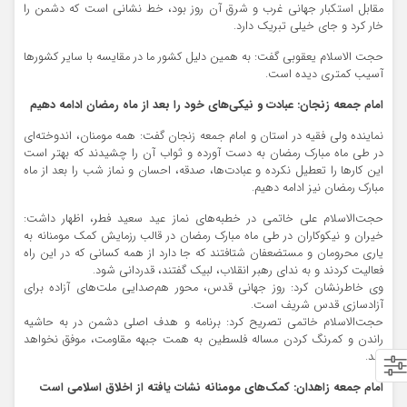
مقابل استکبار جهانی غرب و شرق آن روز بود، خط نشانی است که دشمن را
خار کرد و جای خیلی تبریک دارد.
حجت الاسلام یعقوبی گفت: به همین دلیل کشور ما در مقایسه با سایر کشورها
آسیب کمتری دیده است.
امام جمعه زنجان: عبادت و نیکی‌های خود را بعد از ماه رمضان ادامه دهیم
نماینده ولی فقیه در استان و امام جمعه زنجان گفت: همه مومنان، اندوخته‌ای
در طی ماه مبارک رمضان به دست آورده و ثواب آن را چشیدند که بهتر است
این کارها را تعطیل نکرده و عبادت‌ها، صدقه، احسان و نماز شب را بعد از ماه
مبارک رمضان نیز ادامه دهیم.
حجت‌الاسلام علی خاتمی در خطبه‌های نماز عید سعید فطر، اظهار داشت:
خیران و نیکوکاران در طی ماه مبارک رمضان در قالب رزمایش کمک مومنانه به
یاری محرومان و مستضعفان شتافتند که جا دارد از همه کسانی که در این راه
فعالیت کردند و به ندای رهبر انقلاب، لبیک گفتند، قدردانی شود.
وی خاطرنشان کرد: روز جهانی قدس، محور هم‌صدایی ملت‌های آزاده برای
آزادسازی قدس شریف است.
حجت‌الاسلام خاتمی تصریح کرد: برنامه و هدف اصلی دشمن در به حاشیه
راندن و کمرنگ کردن مساله فلسطین به همت جبهه مقاومت، موفق نخواهد
شد.
امام جمعه زاهدان: کمک‌های مومنانه نشات یافته از اخلاق اسلامی است