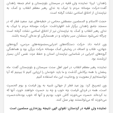
زاهدان- ایرنا- نماینده ولی فقیه در سیستان بلوچستان و امام جمعه زاهدان
گفت:حرکت مومنانه مردم با لبیک به ندای رهبر معظم انقلاب و کمک به
نیازمندان از اخلاق اسلامی نشات گرفته است.
حجت الاسلام و المسلمین مصطفی محامی در خطبه‌های عید سعید فطر که در
مسجد جامع زاهدان برگزار شد اظهارداشت: حرکت مومنانه مردم با لبیک به
ندای رهبر انقلاب و کمک به نیازمندان نیز از اخلاق اسلامی نشات گرفته است
چراکه نمی‌شود مسلمان سیر بخوابد و در همسایگی او عده‌ای گرسنه باشند.
وی ادامه داد: حرکت دستگاه‌های اجرایی،مجموعه‌های مردمی، گروه‌های
جهادی، طلاب و اصناف در رزمایش کمک مومنانه حرکت بزرگی بود و هماهنگی
گروه‌های اجرایی در شناسایی نیازمندان استان و حفظ عزت نفس آنان بسیار
ارزشمند بود.
نماینده رهبر معظم انقلاب در امور اهل سنت سیستان و بلوچستان گفت: ماه
رمضان با همه برکاتش گذشت و ما باید خودمان را ارزیابی کنیم تا ببینیم که آیا
توانسته‌ایم از معنویت و روحانیت این ماه استفاده کنیم.
وی تصریح کرد: روز عید فطر از جهاتی شبیه به روز قیامت و یوم الحسرت
است، همه در فردای قیامت چه خوب و چه بد حسرت خواهند خورد، آنها که
بد کرده‌اند حسرت می‌خورند کاش خوب بودیم و آنها که خوب بوده‌اندحسرت
می‌خورند که می‌توانستند بهتر عمل کنند.
نماینده ولی فقیه در کردستان: تقوای الهی نتیجه روزه‌داری مسلمین است