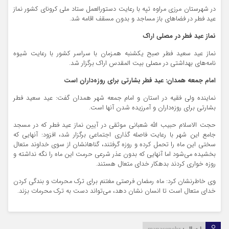
در شهرستان مرزی مراوه تپه با رعایت دستورالعمل ستاد ملی کرونای کشور نماز
عید فطر در فضاهای باز مساجد و بدون مسقف اقامه شد.
نماز عید فطر در مصلی اراک
نماز عید سعید فطر صبح یکشنبه همزمان با سراسر کشور با رعایت شیوه
نامه‌های بهداشتی در مصلی بیت المقدس اراک برگزار شد.
امام جمعه همدان: عید فطر بشارتی برای روزه‌داران است
نماینده ولی فقیه در استان و امام جمعه شهر همدان گفت: عید سعید فطر
بشارتی برای روزه‌داران و آمرزیده شدن آنها است.
حجت الاسلام حبیب الله شعبانی موثقی در آیین نماز عید فطر که در مسجد
جامع این شهر با رعایت فاصله گذاری اجتماعی برگزار شد، افزود: آنهایی که
سختی این ماه را تحمل کرده و روزه گرفتند، گناهانشان از سوی خداوند متعال
بخشیده می‌شود اما آنهایی که بدون عذر شرعی حرمت این ماه را نگه نداشته و
روزه خواری کردند بدهکار خدای متعال هستند.
وی خاطرنشان کرد: ماه رمضان فرصتی مغتنم برای ترک محرمات و بندگی کردن
خدای متعال است تا انسان نشان دهد، می‌تواند دست به ترک محرمات بزند.
manasepehr