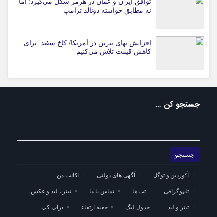
توافق ایران و عمان در هرمز شکل می‌گیرد؛ اما
نه مطابق خواسته دونالد ترامپ
افزایش بهای بنزین در آمریکا/ کاخ سفید: برای
کاهش قیمت تلاش می‌کنیم
جستجو کن …
آکوردین و توگل
آگهی های دولتی
اکانت من
تایپوگرافی
تب ها
تماس با ما
تیتر ، لید و عکس
تیتر و لید
جدول لیگ
جعبه ارتقاء
دراپ کپ