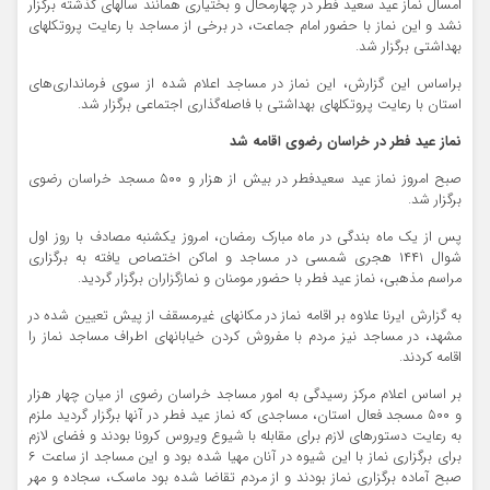
امسال نماز عید سعید فطر در چهارمحال و بختیاری همانند سالهای گذشته برگزار
نشد و این نماز با حضور امام جماعت، در برخی از مساجد با رعایت پروتکلهای
بهداشتی برگزار شد.
براساس این گزارش، این نماز در مساجد اعلام شده از سوی فرمانداری‌های
استان با رعایت پروتکلهای بهداشتی با فاصله‌گذاری اجتماعی برگزار شد.
نماز عید فطر در خراسان رضوی اقامه شد
صبح امروز نماز عید سعیدفطر در بیش از هزار و ۵۰۰ مسجد خراسان رضوی
برگزار شد.
پس از یک ماه بندگی در ماه مبارک رمضان، امروز یکشنبه مصادف با روز اول
شوال ۱۴۴۱ هجری شمسی در مساجد و اماکن اختصاص یافته به برگزاری
مراسم مذهبی، نماز عید فطر با حضور مومنان و نمازگزاران برگزار گردید.
به گزارش ایرنا علاوه بر اقامه نماز در مکانهای غیرمسقف از پیش تعیین شده در
مشهد، در مساجد نیز مردم با مفروش کردن خیابانهای اطراف مساجد نماز را
اقامه کردند.
بر اساس اعلام مرکز رسیدگی به امور مساجد خراسان رضوی از میان چهار هزار
و ۵۰۰ مسجد فعال استان، مساجدی که نماز عید فطر در آنها برگزار گردید ملزم
به رعایت دستورهای لازم برای مقابله با شیوع ویروس کرونا بودند و فضای لازم
برای برگزاری نماز با این شیوه در آنان مهیا شده بود و این مساجد از ساعت ۶
صبح آماده برگزاری نماز بودند و از مردم تقاضا شده بود ماسک، سجاده و مهر