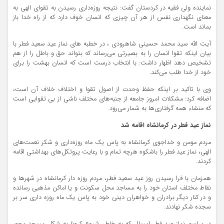
نماینده ولی فقیه در کردستان گفت: نتیجه روزه‌داری رسیدن به تقوای الهی به
معنای نگهداری نفس از هر آن چیزی که انسان خوف دارد که از راه خدا باز
بماند است.
آیت الله سید محمد حسینی شاهرودی ، در خطبه های نماز عید سعید فطر با
بیان اینکه تقوا انسان را به بصیرتی می‌رساند که بتواند حق و باطل را از هم
تشخیص دهد اظهار داشت: با انتخاب درست است که انسان بهشت را برای
خود از خدا طلب می‌کند.
وی با تاکید بر اینکه حفظ وحدت از اصول تقوا و اختلاف خلاف آن است،
اضافه کرد: مشکلات امروز جامعه از جنبه‌های مختلف ناشی از بی تقوایی است
که منشاء همه گرفتاری‌ها به شمار می‌رود.
نماز عید فطر در کرمانشاه اقامه شد
مردم مومن و خداجوی کرمانشاه به پاس یک ماه روزه‌داری و شکر نعمت‌های
الهی، نماز عید فطر را باشکوه هرچه تمام و با رعایت پروتکل‌های بهداشتی اقامه
کردند.
همزمان با فرا رسیدن روز عید سعید فطر، مردم روزه دار کرمانشاه در شهرها و
نقاط مختلف استان خود را به مساجد محل سکونت و یا اماکن مذهبی رسانده
و در کنار دیگر برادران و خواهران دینی خود به پاس یک ماه روزه داری سر بر
سجده شکر نهادند.