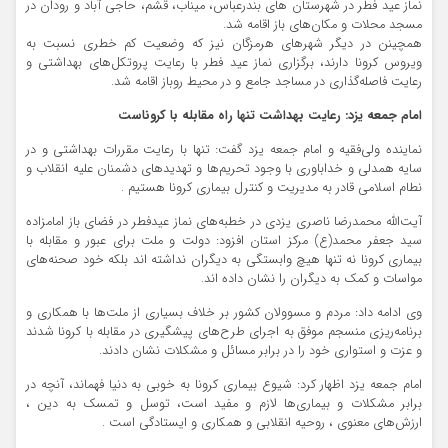
نماز عید فطر در شهرستان های بندرعباس، میناب، قشم، حاجی آباد و رودان در
مسجد محلات و مکان‌های باز اقامه شد.
همچینن در دیگر شهرهای هرمزگان نیز که وضعیت کم خطری نسبت به
ویروس کرونا دارند، برگزاری نماز عید فطر با رعایت پروتکل‌های بهداشتی و
رعایت فاصله‌گذاری در مساجد جامع و در محیط روباز اقامه شد.
امام جمعه یزد: رعایت بهداشت تنها راه مقابله با کروناست
نماینده ولی‌فقیه و امام جمعه یزد گفت: تنها با رعایت مقررات بهداشتی و در
سایه همدلی و خداباوری با وجود تحریم‌ها و تهدیدهای دشمنان علیه انقلاب و
نطام اسلامی قادر به مدیریت و کنترل بیماری کرونا هستیم .
آیت‌الله محمدرضا ناصری یزدی در خطبه‌های نماز عیدفطر در فضای باز امامزاده
سید جعفر محمد(ع) مرکز استان افزود: دولت و ملت برای عبور و مقابله با
بیماری کرونا نه تنها هیچ وابستگی به دیگران نداشته اند بلکه خود صحنه‌های
مواسات و کمک به دیگران را نشان داده اند.
وی ادامه داد: مردم و مسوولان کشور بر خلاف بسیاری از ملت‌ها با همکاری و
برنامه‌ریزی منسجم موفق به اجرای طرح‌های پیشگیری در مقابله با کرونا شدند
و عزت و استواری خود را در برابر مسائل و مشکلات نشان دادند.
امام جمعه یزد اظهار کرد: شیوع بیماری کرونا به خوبی به دنیا فهماند، آنچه در
برابر مشکلات و بیماری‌ها لازم و مفید است، توسل و تمسک به دین ،
ارزش‌های معنوی ، روحیه انقلابی و همکاری و ایستادگی است .