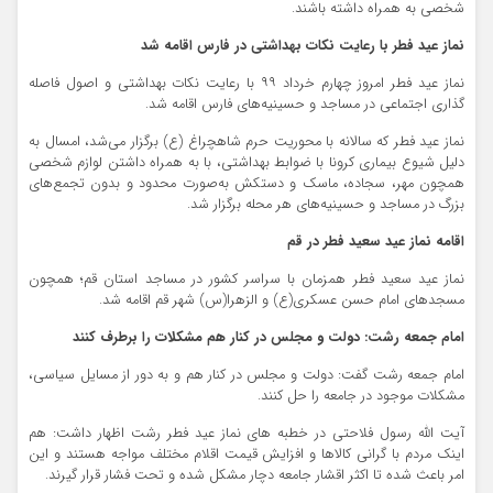
شخصی به همراه داشته باشند.
نماز عید فطر با رعایت نکات بهداشتی در فارس اقامه شد
نماز عید فطر امروز چهارم خرداد ۹۹ با رعایت نکات بهداشتی و اصول فاصله
گذاری اجتماعی در مساجد و حسینیه‌های فارس اقامه شد.
نماز عید فطر که سالانه با محوریت حرم شاهچراغ (ع) برگزار می‌شد، امسال به
دلیل شیوع بیماری کرونا با ضوابط بهداشتی، با به همراه داشتن لوازم شخصی
همچون مهر، سجاده، ماسک و دستکش به‌صورت محدود و بدون تجمع‌های
بزرگ در مساجد و حسینیه‌های هر محله برگزار شد.
اقامه نماز عید سعید فطر در قم
نماز عید سعید فطر همزمان با سراسر کشور در مساجد استان قم؛ همچون
مسجدهای امام حسن عسکری(ع) و الزهرا(س) شهر قم اقامه شد.
امام جمعه رشت: دولت و مجلس در کنار هم مشکلات را برطرف کنند
امام جمعه رشت گفت: دولت و مجلس در کنار هم و به دور از مسایل سیاسی،
مشکلات موجود در جامعه را حل کنند.
آیت الله رسول فلاحتی در خطبه های نماز عید فطر رشت اظهار داشت: هم
اینک مردم با گرانی کالاها و افزایش قیمت اقلام مختلف مواجه هستند و این
امر باعث شده تا اکثر اقشار جامعه دچار مشکل شده و تحت فشار قرار گیرند.