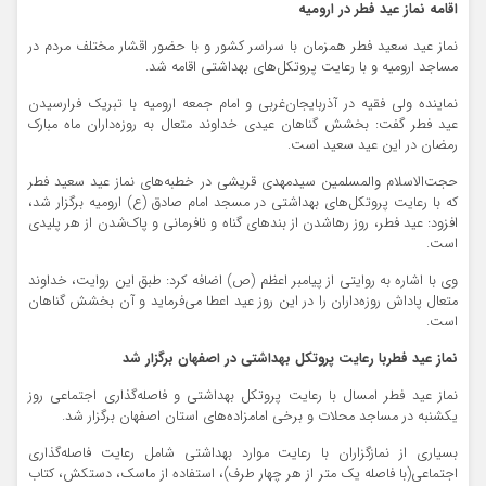
اقامه نماز عید فطر در ارومیه
نماز عید سعید فطر همزمان با سراسر کشور و با حضور اقشار مختلف مردم در
مساجد ارومیه و با رعایت پروتکل‌های بهداشتی اقامه شد.
نماینده ولی فقیه در آذربایجان‌غربی و امام جمعه ارومیه با تبریک فرارسیدن
عید فطر گفت: بخشش گناهان عیدی خداوند متعال به روزه‌داران ماه مبارک
رمضان در این عید سعید است.
حجت‌الاسلام والمسلمین سیدمهدی قریشی در خطبه‌های نماز عید سعید فطر
که با رعایت پروتکل‌های بهداشتی در مسجد امام صادق (ع) ارومیه برگزار شد،
افزود: عید فطر، روز رهاشدن از بندهای گناه و نافرمانی و پاک‌شدن از هر پلیدی
است.
وی با اشاره به روایتی از پیامبر اعظم (ص) اضافه کرد: طبق این روایت، خداوند
متعال پاداش روزه‌داران را در این روز عید اعطا می‌فرماید و آن بخشش گناهان
است.
نماز عید فطربا رعایت پروتکل بهداشتی در اصفهان برگزار شد
نماز عید فطر امسال با رعایت پروتکل بهداشتی و فاصله‌گذاری اجتماعی روز
یکشنبه در مساجد محلات و برخی امامزاده‌های استان اصفهان برگزار شد.
بسیاری از نمازگزاران با رعایت موارد بهداشتی شامل رعایت فاصله‌گذاری
اجتماعی(با فاصله یک متر از هر چهار طرف)، استفاده از ماسک، دستکش، کتاب