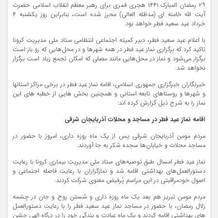
۲۹ رمضان المبارک ۱۴۴۱ هجری قمری برای رهبر معظم انقلاب اسلامی حضرت
آیت الله خامنه ای (مدظله العالی) محرز شده است، بنابراین روز یکشنبه ۴
خرداد عید سعید فطر خواهد بود.
با اعلام عید سعید فطر، دبیر کمیته اجتماعی انتظامی ستاد ملی مدیریت کرونا
تاکید کرد که برگزاری نماز عید فطر در همه شهرها و در محل‌هایی که رو باز است
برگزار می‌شود و نماز در محل‌هایی مانند مصلی که امکان تجمع زیاد است برگزار
نخواهد شد.
خبرنگاران خبرگزاری جمهوری اسلامی، اقامه نماز عید فطر در برخی مراکز استانها
و شهرها و روستاهای تابعه استانی و همچنین بخش هایی از خطبه های این
نماز را به شرح ذیل گزارش کرده اند:
اقامه نماز عید فطر در مساجد و محلات آذربایجان شرقی
مردم مومن آذربایجان شرقی پس از یک ماه روزه داری، امروز با حضور در
مساجد محلات و خیابان‌ها سجده شکر به جا آوردند.
نماز عید فطر امسال طبق توصیه‌های ستاد ملی مدیریت بیماری کرونا با رعایت
دستورالعمل‌های بهداشتی اقامه شد و نمازگزاران با رعایت فاصله اجتماعی و
اصول خودمراقبتی در این مراسم پُرفیض معنوی شرکت کردند.
مردم مومن تبریز هم بعد یک ماه روزه داری و شستن روح و جان در چشمه
زلال رمضان، با حضور در مساجد نماز عید سعید فطر را با رعایت دستورالعمل
های بهداشتی اقامه کردند و یک ماه عبادت و بندگی خود را در درگاه الهی جشن