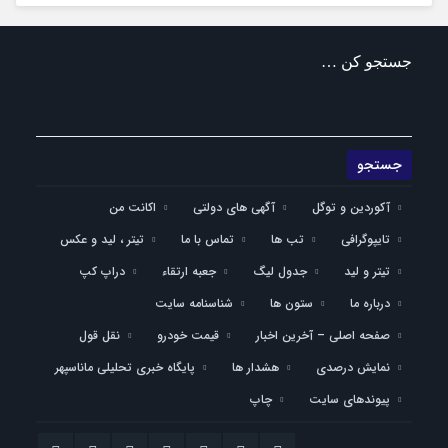
جستجو کن …
آکوردین و توگل
آگهی های دولتی
اکانت من
تایپوگرافی
تب ها
تماس با ما
تیتر ، لید و عکس
تیتر و لید
جدول لیگ
جعبه ارتقاء
دراپ کپ
درباره ما
ستون ها
شناسنامه سایت
صفحه اصلی – آخرین اخبار
قیمت خودرو
نقل قول
نمایش درصدی
هشدار ها
پایگاه خبری تحلیلی ماناسپهر
پیوندهای سایت
چاپ