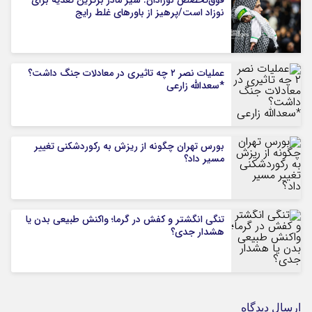
فوق‌تخصص نوزادان: شیر مادر برترین تغذیه برای
نوزاد است/پرهیز از باورهای غلط رایج
عملیات نصر ۲ چه تاثیری در معادلات جنگ داشت؟
*سعدالله زارعی
بورس تهران چگونه از ریزش به رکوردشکنی تغییر
مسیر داد؟
تنگی انگشتر و کفش در گرما؛ واکنش طبیعی بدن یا
هشدار جدی؟
ارسال دیدگاه