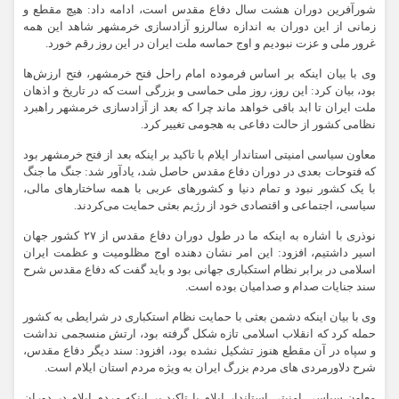
شورآفرین دوران هشت سال دفاع مقدس است، ادامه داد: هیچ مقطع و
زمانی از این دوران به اندازه سالرزو آزادسازی خرمشهر شاهد این همه
غرور ملی و عزت نبودیم و اوج حماسه ملت ایران در این روز رقم خورد.
وی با بیان اینکه بر اساس فرموده امام راحل فتح خرمشهر، فتح ارزش‌ها
بود، بیان کرد: این روز، روز ملی حماسی و بزرگی است که در تاریخ و اذهان
ملت ایران تا ابد باقی خواهد ماند چرا که بعد از آزادسازی خرمشهر راهبرد
نظامی کشور از حالت دفاعی به هجومی تغییر کرد.
معاون سیاسی امنیتی استاندار ایلام با تاکید بر اینکه بعد از فتح خرمشهر بود
که فتوحات بعدی در دوران دفاع مقدس حاصل شد، یادآور شد: جنگ ما جنگ
با یک کشور نبود و تمام دنیا و کشورهای عربی با همه ساختارهای مالی،
سیاسی، اجتماعی و اقتصادی خود از رژیم بعثی حمایت می‌کردند.
نوذری با اشاره به اینکه ما در طول دوران دفاع مقدس از ۲۷ کشور جهان
اسیر داشتیم، افزود: این امر نشان دهنده اوج مظلومیت و عظمت ایران
اسلامی در برابر نظام استکباری جهانی بود و باید گفت که دفاع مقدس شرح
سند جنایات صدام و صدامیان بوده است.
وی با بیان اینکه دشمن بعثی با حمایت نظام استکباری در شرایطی به کشور
حمله کرد که انقلاب اسلامی تازه شکل گرفته بود، ارتش منسجمی نداشت
و سپاه در آن مقطع هنوز تشکیل نشده بود، افزود: سند دیگر دفاع مقدس،
شرح دلاورمردی های مردم بزرگ ایران به ویژه مردم استان ایلام است.
معاون سیاسی امنیتی استاندار ایلام با تاکید بر اینکه مردم ایلام در دوران