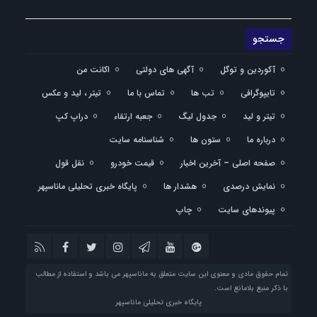
آکوردین و توگل
آگهی های دولتی
اکانت من
تایپوگرافی
تب ها
تماس با ما
تیتر ، لید و عکس
تیتر و لید
جدول لیگ
جعبه ارتقاء
دراپ کپ
درباره ما
ستون ها
شناسنامه سایت
صفحه اصلی – آخرین اخبار
قیمت خودرو
نقل قول
نمایش درصدی
هشدار ها
پایگاه خبری تحلیلی ماناسپهر
پیوندهای سایت
چاپ
تمام حقوق مادی و معنوی این سایت متعلق به ماناسپهر می باشد و استفاده از مطالب
با ذکر منبع بلامانع است.
پایگاه خبری تحلیلی ماناسپهر