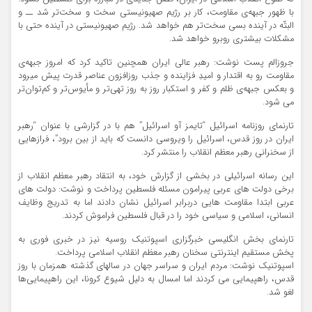
با ظهور جبهه‌ی مقاومت، کار بر رژیم صهیونیستی سخت و سخت‌تر شد ــ و
البتّه در آینده بسی سخت‌تر هم خواهد شد. رژیم صهیونیستی در آینده حتی با
مشکلات بیشتری روبرو خواهد شد.
جروزالم پست نوشت: رهبر عالی ایران همچنین تاکید کرد که امروز جبهه‌ی
مقاومت رو به اقتدار و امیدِ فزاینده و جذب روزافزون عناصر قدرت پیش میرود
و بعکس جبهه‌ی ظلم و کفر و استکبار روز به روز تهی‌تر و مأیوس‌تر و کم‌توان‌تر
می شود.
تارنمای روزنامه اسرائیل “تایمز آو اسرائیل” هم با در گزارشی با عنوان “رهبر
ایران در روز قدس، اسرائیل را ویروسی دانست که باید از بین برود”، فرازهایی
از سخنرانی رهبر معظم انقلاب را منتشر کرد.
این رسانه اسرائیلی در بخشی از گزارش خود، به انتقاد رهبر معظم انقلاب از
برخی دولت های عربی پیرامون مسئله فلسطین پرداخت و نوشت: دولت های
عربی ابتدا مقاومت هایی دربرابر اسرائیل نشان دادند اما به تدریج وظایف
انسانی، اسلامی و سیاسی خود را در قبال فلسطین فراموش کردند.
تارنمای بخش انگلیسی خبرگزاری اسپوتنیک روسیه نیز در خبری فوری به
پخش مستقیم اینترنتی سخنان رهبر معظم انقلاب اسلامی پرداخت.
اسپوتنیک نوشت: مردم ایران و سراسر جهان در سالهای گذشته همزمان با روز
قدس، راهپیمایی می کردند اما امسال به دلیل شیوع کرونا، این راهپیمایی‌ها
لغو شد.