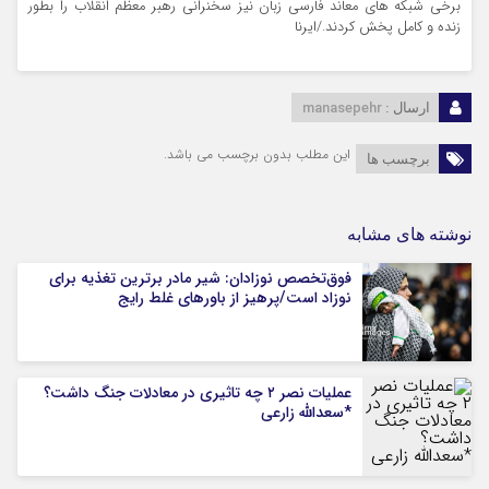
برخی شبکه های معاند فارسی زبان نیز سخنرانی رهبر معظم انقلاب را بطور
زنده و کامل پخش کردند./ایرنا
manasepehr
ارسال :
این مطلب بدون برچسب می باشد.
برچسب ها
نوشته های مشابه
فوق‌تخصص نوزادان: شیر مادر برترین تغذیه برای
نوزاد است/پرهیز از باورهای غلط رایج
عملیات نصر ۲ چه تاثیری در معادلات جنگ داشت؟
*سعدالله زارعی