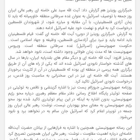
خبرگزاری رویترز هم گزارش داد: آیت الله سید علی خامنه ای رهبر عالی ایران
روز جمعه با توصیف اسرائیل به عنوان غده سرطانی منطقه خاورمیانه که باید تا
زمان آزادی فلسطینیان، با آن مقابله و مبارزه شود، از شهروندان فلسطین
درخواست کرد به قیام و نهضت خود علیه اسرائیل ادامه دهند.
به گزارش خبرگزاری رویترز از دوبی؛ آیت الله خامنه ای گفت: قیام فلسطینیان
باید ادامه یاید و نبرد برای آزادسازی فلسطین، وظیفه و جهاد اسلامی است…
حکومت صهیونیستی (اسرائیل) غده سرطانی منطقه است. ویروس
صهیونیست ها که مدت زمان طولانی وجود داشته است، نابود خواهد شد.
رویترز افزود: آیت الله خامنه ای و دیگر مقام های بلندپایه ایران، بارها در سال
های گذشته خواستار نابودی اسرائیل شده اند که یکی از راه های آن از طریق
برگزاری همه پرسی در منطقه ای بوده که فلسطینیان در آن از کثریت برخوردار
هستند. آیت الله خامنه ای نیز در این سخنرانی به مناسبت روز قدس، بر
درخواست نابودی اسرائیل تاکید کرد.
روزنامه صهیونیستی جروزالم پست نیز با اشاره گزینشی و ناقص به توئیتی در
صفحه توئیتر پایگاه اطلاع رسانی دفتر مقام معظم رهبری درباره محو رژیم
صهیونیستی، بدون اشاره به اینکه در این پیام توئیتری تاکید شده بود محو
رژیم صهیونیستی به معنای محو یهودیان نیست، نوشت: رهبر عالی ایران روز
جمعه در توییتر اعلام کرد که اسرائیل جان سالم به در نخواهد برد و نابود
می‌شود.
این رسانه صهیونیستی همچنین با اشاره به فرازهایی از بیانان حضرت آیت‌الله
خامنه‌ای درباره اهمیت مقاومت ، نوشت: رهبر عالی ایران همچنین تصریح کرد
که طلوع انقلاب اسلامی در ایران، فصل جدیدی در مبارزه برای فلسطین گشود.