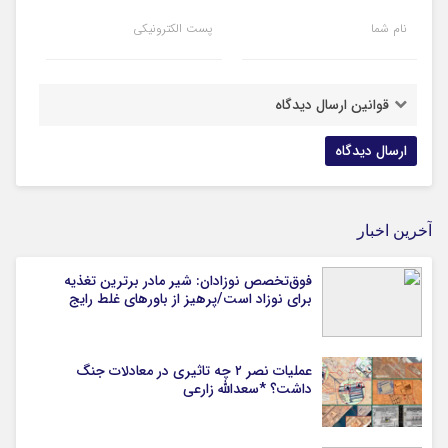
نام شما
پست الکترونیکی
قوانین ارسال دیدگاه
آخرین اخبار
فوق‌تخصص نوزادان: شیر مادر برترین تغذیه
برای نوزاد است/پرهیز از باورهای غلط رایج
عملیات نصر ۲ چه تاثیری در معادلات جنگ
داشت؟ *سعدالله زارعی