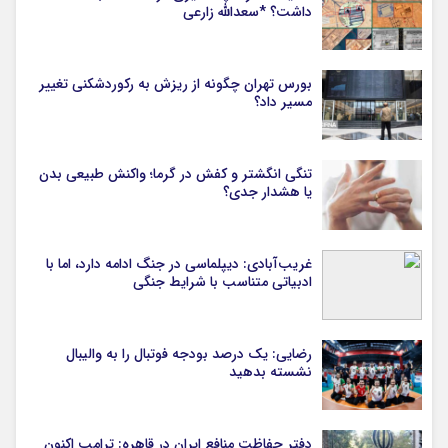
داشت؟ *سعدالله زارعی
بورس تهران چگونه از ریزش به رکوردشکنی تغییر
مسیر داد؟
تنگی انگشتر و کفش در گرما؛ واکنش طبیعی بدن
یا هشدار جدی؟
غریب‌آبادی: دیپلماسی در جنگ ادامه دارد، اما با
ادبیاتی متناسب با شرایط جنگی
رضایی: یک درصد بودجه فوتبال را به والیبال
نشسته بدهید
دفتر حفاظت منافع ایران در قاهره: ترامپ اکنون