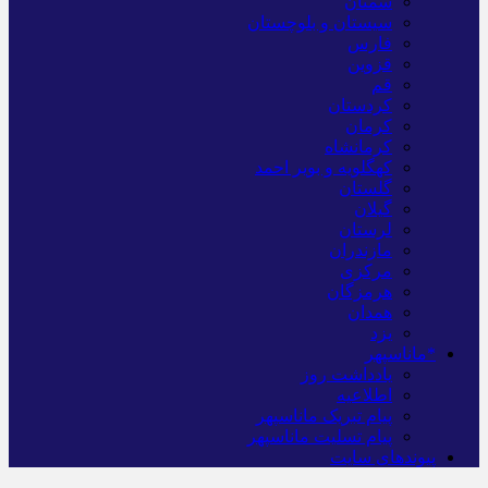
سمنان
سیستان و بلوچستان
فارس
قزوین
قم
کردستان
کرمان
کرمانشاه
کهگلویه و بویر احمد
گلستان
گیلان
لرستان
مازندران
مرکزی
هرمزگان
همدان
یزد
*ماناسپهر
یادداشت روز
اطلاعیه
پیام تبریک ماناسپهر
پیام تسلیت ماناسپهر
پیوندهای سایت