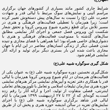
شرایط جاری کشور مانند بسیاری از کشورهای جهان برگزاری
مراسم آئینی و نمایش‌های سوگ مرتبط با لیالی قدر و شهادت
حضرت علی (ع) را نسبت به سال‌های پیش دستخوش تغییر کرده
است؛ زیرا هم‌زمان با تعطیلی فعالیت‌های فرهنگی و هنری در
مسیر تلاش برای قطع زنجیره شیوع ویروس کرونا و تحقق شعار
شکست این ویروس فصل جمعی و اجرای آثار نمایشی مطابق
سال‌های گذشته با ممنوعیت فعالیت‌های فرهنگی و هنری با
دشواری‌های خاصی همراه بود؛ اما همراهی با فضای مجازی و تنیده
شدن فصلی دیگر از زندگی انسان‌های معاصر در این ایام با جهان
مجازی باعث شده این بار بستری دیگر برای تولید و ارائه آثار
نمایشی فراهم شود.
شکل گیری سوگواره شبیه علی(ع)
شکل‌گیری نخستین دوره سوگواره شبیه علی (ع) به‌ عنوان یکی از
فعالیت‌های هنرمندان در ایام شیوع ویروس کرونا هم‌زمان با لیالی
قدر با همکاری دفتر تعزیه و آیین‌های نمایشی مرکز هنرهای نمایشی
حوزه هنری سازمان تبلیغات اسلامی و تعامل با تلویزیون‌های تعاملی
اینترنتی، فصلی متفاوت از تولید، اجرا و ارائه آثار را رقم زده
است.به گونه‌ای که از ۲۲ تا ۲۷ اردیبهشت‌ ۱۳۹۹ هم‌زمان با ایام
لیالی قدر شاهد برگزاری سوگواره شبیه علی (ع) با اجرای
نمایش‌های تعزیه در سالن اندیشه حوزه هنری و پخش آن از طریق
تلویزیون‌های تعاملی مانند نمایش‌نت هستیم.