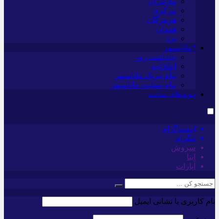
مازندران
مرکزی
هرمزگان
همدان
یزد
*ماناسپهر
یادداشت روز
اطلاعیه
پیام تبریک ماناسپهر
پیام تسلیت ماناسپهر
پیوندهای سایت
اینستاگرام
تلگرام
سروش
ایتا
آپارات
نام کاربری یا نشانی ایمیل