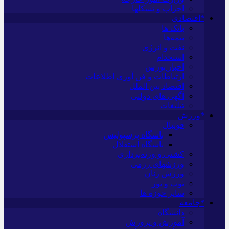
احزاب و تشکلها
*اقتصادی
بانک ها
بیمه‌ها
نفت و انرژی
استخدام
اخبار بورس
ارتباطات و فن آوری اطلاعات
اقتصاد بین الملل
آگهی های دولتی
تبلیغات
*ورزش
فوتبال
باشگاه پرسپولیس
باشگاه استقلال
کشتی و وزنه‌برداری
ورزشهای رزمی
ورزش زنان
توپ و تور
سایر حوزه ها
*جامعه
دانشگاه
آموزش و پرورش