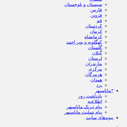
سیستان و بلوچستان
فارس
قزوین
قم
کردستان
کرمان
کرمانشاه
کهگلویه و بویر احمد
گلستان
گیلان
لرستان
مازندران
مرکزی
هرمزگان
همدان
یزد
*ماناسپهر
یادداشت روز
اطلاعیه
پیام تبریک ماناسپهر
پیام تسلیت ماناسپهر
پیوندهای سایت