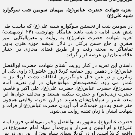
تعزیه شهادت حضرت عباس(ع)، میهمان سومین شب سوگواره
شبیه علی(ع)
در سومین شب از نخستین سوگواره شبیه علی(ع) که بناست طی
شش شب ادامه داشته باشد شامگاه چهارشنبه‌ (۲۴ اردیبهشت‌)
تعزیه شهادت حضرت عباس(ع) به روایت و معین‌البکایی امیر
صفری و حاج حسن برکتی در تالار اندیشه حوزه هنری بدون
تماشاگر به صحنه رفت و از طریق فضای مجازی در اختیار
علاقه‌مندان این عرصه قرار گرفت.
داستان این تعزیه در کنار روایت آشنای شهادت حضرت ابوالفضل
عباس(ع) در دهمین روز حماسه کربلا (روز عاشورا)؛ راوی یکی از
زیباترین و در عین حال غم‌انگیزترین اتفاقات دشت کربلا نیز به
شمار می رود. شخصیت‌های موافق‌خوان در این تعزیه، امام
حسین(ع)، حضرت عباس(ع)، حضرت علی(ع)، علی اکبر و قاسم،
حضرت زینب(س) و حضرت سکینه هستند و مخالف‌ خوان‌ها ابن
سعد، شمر و سپاهیان‌شان هستند. در این تعزیه، وقایعی همچون
حفر خندق به دور خیمه‌گاه، آب آوردن حضرت عباس(ع) از فرات و
شهادت ایشان با زبان تشنه روایت می‌شود.
حضرت عباس(ع)، مشهور به ابوالفضل و قمر بنی‌هاشم، فرزند امام
علی(ع) و ام البنین و سردار و پرچمدار سپاه امام حسین(ع) در
واقعه کربلا است. او در کربلا سقای سپاه بود؛ از این رو، در بین