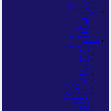
آسیای غربی
آمریکا و اروپا
*چندرسانه‌ای
فیلم
گالری
اینفوگرافی
عکس
صوت و فیلم
*استان ها
آذربایجان شرقی
آذربایجان غربی
اردبیل
اصفهان
البرز
ایلام
بوشهر
تهران
چهار محال و بختیاری
خراسان جنوبی
خراسان رضوی
خراسان شمالی
خوزستان
زنجان