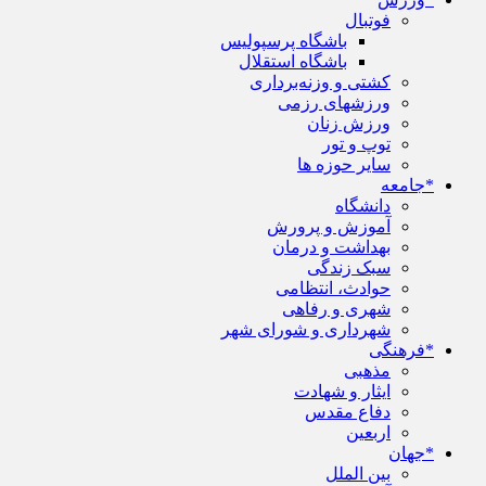
فوتبال
باشگاه پرسپولیس
باشگاه استقلال
کشتی و وزنه‌برداری
ورزشهای رزمی
ورزش زنان
توپ و تور
سایر حوزه ها
*جامعه
دانشگاه
آموزش و پرورش
بهداشت و درمان
سبک زندگی
حوادث، انتظامی
شهری و رفاهی
شهرداری و شورای شهر
*فرهنگی
مذهبی
ایثار و شهادت
دفاع مقدس
اربعین
*جهان
بین الملل