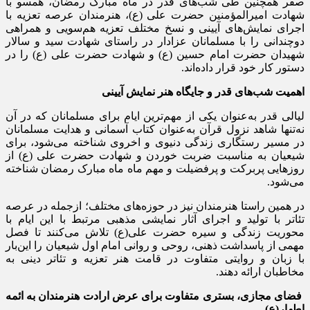
صفر همچنین طی شب‌های قدر در ماه مبارک رمضان، همسو با
شهادت امیرالمؤمنین حضرت علی (ع)، هنرمندان عرصه تعزیه با
اجرای نمایش‌های آیینی و نسخ مختلف تعزیه هم‌سویی و همراهی
دوچندانی را با مسلمانان عزادار در راستای شهادت سید و سالار
شهیدان حضرت امام حسین (ع) و شهادت حضرت علی (ع) را در
دستور کار خود قرار داده‌اند.
اهمیت شب‌های قدر و جایگاه هنر نمایش آیینی
لیالی قدر به‌عنوان یکی از مهم‌ترین ایام برای مسلمانان که در آن
نه‌تنها شاهد نزول قرآن به‌عنوان کتاب آسمانی و هدایت مسلمانان
در مسیر رستگاری زندگی دنیوی و اخروی شناخته می‌شود، برای
شیعیان به مناسبت ضربت خوردن و شهادت حضرت علی (ع) از
روزهایی پربرکت و پرفضیلت و مهم ماه ماه مبارک رمضان شناخته
می‌شود.
در همین راستا هنرمندان نیز در حوزه‌های مختلف؛ ازجمله در عرصه
تئاتر با تولید و اجرای آثار نمایشی مذهبی مرتبط با این ایام با
محوریت زندگی و سیره حضرت علی(ع) تلاش می‌کنند تا فصل
مهمی از پاسداشت ذهنی، روحی و روانی امام اول شیعیان را این‌بار
با زبان و روایتی متفاوت در قامت هنر تعزیه و تئاتر دینی به
مخاطبان ارائه دهند.
فضای مجازی، بستری متفاوت برای عرض ارادت هنرمندان به ائمه
اطهار(ع)