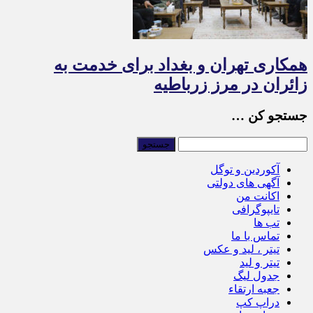
همکاری تهران و بغداد برای خدمت به
زائران در مرز زرباطیه
جستجو کن …
آکوردین و توگل
آگهی های دولتی
اکانت من
تایپوگرافی
تب ها
تماس با ما
تیتر ، لید و عکس
تیتر و لید
جدول لیگ
جعبه ارتقاء
دراپ کپ