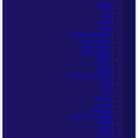
اصفهان
البرز
ایلام
بوشهر
تهران
چهار محال و بختیاری
خراسان جنوبی
خراسان رضوی
خراسان شمالی
خوزستان
زنجان
سمنان
سیستان و بلوچستان
فارس
قزوین
قم
کردستان
کرمان
کرمانشاه
کهگلویه و بویر احمد
گلستان
گیلان
لرستان