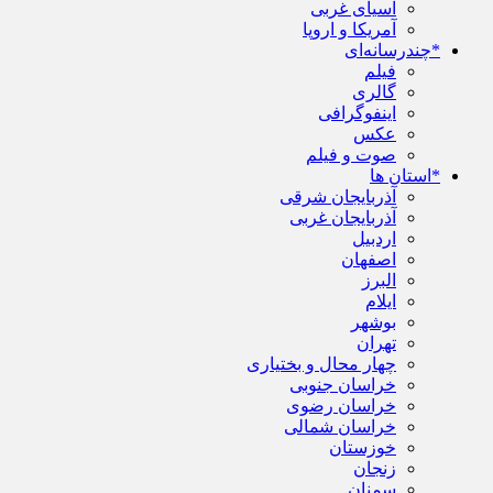
آسیای غربی
آمریکا و اروپا
*چندرسانه‌ای
فیلم
گالری
اینفوگرافی
عکس
صوت و فیلم
*استان ها
آذربایجان شرقی
آذربایجان غربی
اردبیل
اصفهان
البرز
ایلام
بوشهر
تهران
چهار محال و بختیاری
خراسان جنوبی
خراسان رضوی
خراسان شمالی
خوزستان
زنجان
سمنان