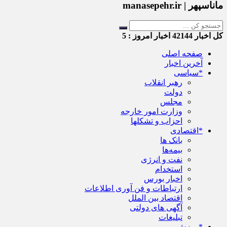
ماناسپهر | manasepehr.ir
کل اخبار
42144
اخبار امروز :
5
صفحه اصلی
آخرین اخبار
*سیاسی
رهبر انقلاب
دولت
مجلس
وزارت امور خارجه
احزاب و تشکلها
*اقتصادی
بانک ها
بیمه‌ها
نفت و انرژی
استخدام
اخبار بورس
ارتباطات و فن آوری اطلاعات
اقتصاد بین الملل
آگهی های دولتی
تبلیغات
*ورزش