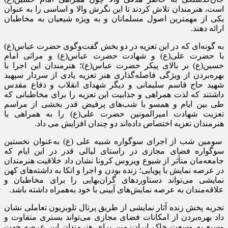
است، هنرمندان تلاش کردند تا این نگرش والا و اساسی را به عنوان
یکی از مهمترین اصول مسلمانان و به ویژه شیعیان به مخاطبان
ارائه دهند.
به گونه‌ای که در این تعزیه در دو بخش گفت‌وگوی حضرت عباس(ع)
با حضرت علی(ع) و شهادت حضرت عباس(ع) و مراثی امام
حسین(ع) بر بالای پیکر حضرت عباس(ع)؛ هنرمندان این اجرا با
بهره‌بردن از ویژگی فاصله‌گذاری هنر تعزیه یادی از سردار سپهبد
شهید حاج قاسم سلیمانی و دیگر شهدای انقلاب و ذفاع مقدس
داشتند که لذت همراهی و جذابیت این تعزیه را برای مخاطبانی که
طی بین ایام و همسو با شب‌های پرفیض قدر بخشی از مراسم
تعزیت شهادت امیرالمونین حضرت علی(ع) را به همراهی با
هنرمندان تعزیه اختصاص داده‌اند دو چندان افزایش می داد.
سومین شب از اجرای سوگواره شبیه علی (ع) به‌عنوان نخستین
سوگواره فضای مجازی در راستای لیالی قدر در این ایام که
جامعه‌مان متأثر از شیوع ویروس کرونا نشان داد خلاقیت هنرمندان
در عرصه نمایش با پویایی؛ زنده بودن و اجرا و اتکا به داشته‌های کهن
نمایشی می‌تواند دستاوردهای گران‌بهایی را برای مخاطبان و
علاقه‌مندان به عرصه نمایش‌های آیینی با خود به‌همراه داشته باشد.
تجربه پخش زنده آثار نمایشی از طریق پرتال تلویزیون تعاملی نشان
داد بهره‌بردن از امکانات فضای مجازی می‌تواند بستری متفاوت و
وسیع به وسعت خاک ایران‌زمین برای هنرمندان این عرصه جهت