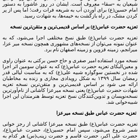
شیعیان به «سقا» معروف است. ایشان در روز عاشورا به دستور
امام حسین(ع) برای آوردن آب به شریعه فرات رفت؛ اما پس از پر
کردن مشک، در راه بازگشت به خیمه‌ها، به شهادت رسید.
تعزیه حضرت عباس(ع) بر اساس قدیمی‌ترین و متقن‌ترین نسخه
تعزیه حضرت عباس(ع) طبق نسخ مختلفی اجرا می‌شود، که به
عنوان نمونه می‌توان از نسخه‌های مشهوری همچون نسخه میر عزا،
میرانجم، زمینه قزوین و زمینه اصفهان نام برد.
نسخه مورد استفاده امیر صفری و حاج حسن برکتی به عنوان راوی
و معین‌البکای تعزیه حضرت عباس(ع) که به عنوان سومین اثر اجرا
شده در نخستین سوگواره شبیه علی(ع) که به مناسبت لیالی قدر
رمضان سال ۱۳۹۹ به شکل رویدادی مجازی و زنده به مخاطبان
ارائه می شود بر اساس قدیمی‌ترین و متقن‌ترین نسخه تعزیه
شهادت حضرت عباس(ع) یعنی نسخه میرعزا کاشانی از نام‌آورترین
نسخه‌نویسان و تدوین‌کنندگان نسخ تعزیه توسط هنرمندان این اجرا
شبیه‌خوانی شد.
تعزیه حضرت عباس طبق نسخه میرعزا
تعزیه حضرت عباس(ع) طبق نسخه میرعزا کاشانی از رجز خوانی
شمر شروع می‌شود، سپس امام حسین(ع)، حضرت عباس(ع)،
حضرت علی اکبر، حضرت قاسم و حضرت زینب(س) هر کدام به