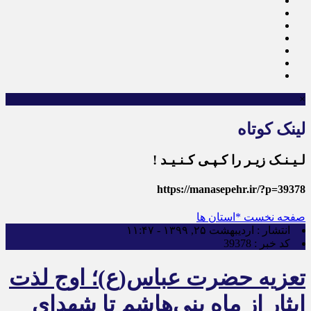
×
لینک کوتاه
لـیـنـک زیـر را کـپـی کـنـیـد !
https://manasepehr.ir/?p=39378
صفحه نخست
*استان ها
انتشار :
اردیبهشت ۲۵, ۱۳۹۹ - ۱۱:۴۷
کد خبر :
39378
تعزیه حضرت عباس(ع)؛ اوج لذت
ایثار از ماه بنی‌هاشم تا شهدای