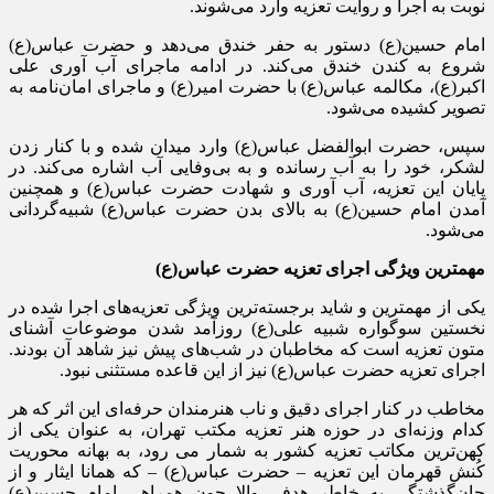
نوبت به اجرا و روایت تعزیه وارد می‌شوند.
امام حسین(ع) دستور به حفر خندق می‌دهد و حضرت عباس(ع)
شروع به کندن خندق می‌کند. در ادامه ماجرای آب آوری علی
اکبر(ع)، مکالمه عباس(ع) با حضرت امیر(ع) و ماجرای امان‌نامه به
تصویر کشیده می‌شود.
سپس، حضرت ابوالفضل عباس(ع) وارد میدان شده و با کنار زدن
لشکر، خود را به آب رسانده و به بی‌وفایی آب اشاره می‌کند. در
پایان این تعزیه، آب آوری و شهادت حضرت عباس(ع) و همچنین
آمدن امام حسین(ع) به بالای بدن حضرت عباس(ع) شبیه‌گردانی
می‌شود.
مهمترین ویژگی اجرای تعزیه حضرت عباس(ع)
یکی از مهمترین و شاید برجسته‌ترین ویژگی تعزیه‌های اجرا شده در
نخستین سوگواره شبیه علی(ع) روزآمد شدن موضوعات آشنای
متون تعزیه است که مخاطبان در شب‌های پیش نیز شاهد آن بودند.
اجرای تعزیه حضرت عباس(ع) نیز از این قاعده مستثنی نبود.
مخاطب در کنار اجرای دقیق و ناب هنرمندان حرفه‌ای این اثر که هر
کدام وزنه‌ای در حوزه هنر تعزیه مکتب تهران، به عنوان یکی از
کهن‌ترین مکاتب تعزیه کشور به شمار می رود، به بهانه محوریت
کُنش قهرمان این تعزیه – حضرت عباس(ع) – که همانا ایثار و از
جان‌گذشتگی به خاطر هدفی والا چون همراهی امام حسین(ع)