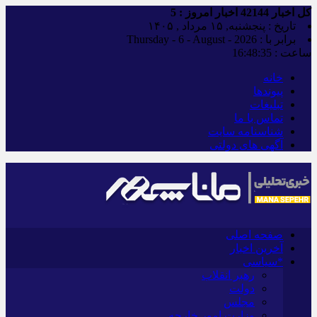
کل اخبار
42144
اخبار امروز :
5
تاریخ : پنجشنبه, ۱۵ مرداد , ۱۴۰۵
برابر با : Thursday - 6 - August - 2026
ساعت :
16:48:36
خانه
پیوندها
تبلیغات
تماس با ما
شناسنامه سایت
آگهی های دولتی
صفحه اصلی
آخرین اخبار
*سیاسی
رهبر انقلاب
دولت
مجلس
وزارت امور خارجه