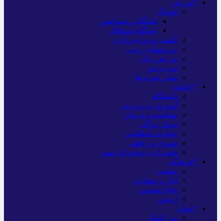
*ورزش
فوتبال
باشگاه پرسپولیس
باشگاه استقلال
کشتی و وزنه‌برداری
ورزشهای رزمی
ورزش زنان
توپ و تور
سایر حوزه ها
*جامعه
دانشگاه
آموزش و پرورش
بهداشت و درمان
سبک زندگی
حوادث، انتظامی
شهری و رفاهی
شهرداری و شورای شهر
*فرهنگی
مذهبی
ایثار و شهادت
دفاع مقدس
اربعین
*جهان
بین الملل