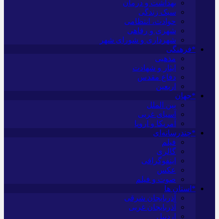
بهداشت و درمان
سبک زندگی
حوادث، انتظامی
شهری و رفاهی
شهرداری و شورای شهر
*فرهنگی
مذهبی
ایثار و شهادت
دفاع مقدس
اربعین
*جهان
بین الملل
آسیای غربی
آمریکا و اروپا
*چندرسانه‌ای
فیلم
گالری
اینفوگرافی
عکس
صوت و فیلم
*استان ها
آذربایجان شرقی
آذربایجان غربی
اردبیل