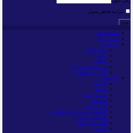
رمز عبور
مرا به خاطر بسپار
صفحه اصلی
آخرین اخبار
*سیاسی
رهبر انقلاب
دولت
مجلس
وزارت امور خارجه
احزاب و تشکلها
*اقتصادی
بانک ها
بیمه‌ها
نفت و انرژی
استخدام
اخبار بورس
ارتباطات و فن آوری اطلاعات
اقتصاد بین الملل
آگهی های دولتی
تبلیغات