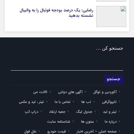
رضایی: یک درصد بودجه فوتبال را به والیبال
نشسته بدهید
جستجو کن …
آکوردین و توگل
آگهی های دولتی
اکانت من
تایپوگرافی
تب ها
تماس با ما
تیتر ، لید و عکس
تیتر و لید
جدول لیگ
جعبه ارتقاء
دراپ کپ
درباره ما
ستون ها
شناسنامه سایت
صفحه اصلی – آخرین اخبار
قیمت خودرو
نقل قول