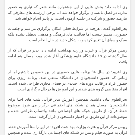
وی ادامه داد: بخش هایی از این جشنواره مانند شعر که نیازی به حضور
ندارد، در فصل تابستان برگزار خواهد شد اما برخی از رشته های معارفی که
نیازمند حضور و شرکت در جلسه آزمون است، در پاییز انجام خواهد شد.
بحرالعلوم گفت: هرچند در شرایط فعلی امکان برگزاری مراسم و جلسات
حضوری، میسر نیست اما فعالیت های فرهنگی و مذهبی تعطیل نشده بلکه
سبک و سیاق آن تغییر کرده و به شکل جدید در حال انجام است.
رییس مرکز قرآن و عترت وزارت بهداشت ادامه داد: تدبر در قرآن که از
سال گذشته در ۱۵ دانشگاه علوم پزشکی آغاز شده بود، امسال هم ادامه
یافت.
وی افزود: در سال ۹۸ برنامه هایی حضوری در این خصوص داشتیم اما از
زمانی که حضور دانشجویان در دانشگاه منتفی شد، برنامه ریزی برای
حضور افراد در قالب دوره های جدیدی در فضای مجازی طراحی شده است.
افراد متقاضی گروه بندی شدند و این آموزش ها درحال برگزاری است.
بحرالعلوم بیان داشت: همچنین آموزش تدبر قرآنی شب های احیا برای
دانشجویان امسال هم در شبکه های اجتماعی برگزار می شود. موضوع
حفظ قرآن، از طریق شبکه های اجتماعی مانند واتساپ طراحی شده و
موضوعات از این طریق در اختیار دانشجویان قرار گرفته است.
رییس مرکز قرآن و عترت وزارت بهداشت افرود: در این راستا آموزش حفظ
قرآن به صورت فیلم و متن در شبکه های اجتماعی بارگذاری شده و همچنین