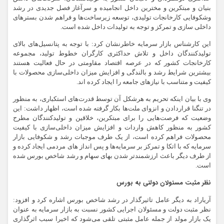
بنیان و مبتکرین و مخترین داخل انجامیده و سرآغاز فصل جدیدی در رشد
وشکوفایی کارخانجات تولیدی، توسعه زیرساخت‌ها و فراهم شدن بسترهای
داخلی سازی و تمرکز و توجه به تولیدات داخل شده است.
این کارشناس بازار سرمایه خاطرنشان کرد: با توجه به پتانسیل‌های بالای
تولیدکنندگان داخل و تلاش حداکثری کارگران خطوط تولید، مجموعه
کارخانجات کشور که در عرصه اقتصاد مقاومتی در حال فعالیت هستند
بیشترین شرایط رشد و بالندگی و افزایش میزان داخلی‌سازی محصولات با
کیفیت و متناسب با نیازهای جامعه را ایجاد کرده اند.
وی با بیان اینکه تحریم به هرشکل آن توسط قدرت‌های استکباری، به منظور
در تنگنا قراردادن و انزوای ملت‌ها بکار گرفته شده است، اظهار داشت: این
وضعیت که فرصت‌هایی را برای مبتکرین، خلاقین و تولیدکنندگان مطرح
کشور به منظور کاهش واردات و افزایش میزان داخلی‌سازی با کیفیت
محصولات فراهم کرده است، از یک طرف موجبات رشد و شکوفایی بازار
سرمایه که با اتکا و تمرکز بر سرمایه‌ها و پس انداز های مردمی ایجاد کرده و
از طرف دیگر باعث ارزشمندتر شدن بهای سهام و رشد شاخص بورس شده
است.
نظر مثبت مسئولان دولتی به بورس
آریاراد به دیگر عامل تاثیرگذار در رشد شاخص بورس اشاره کرد و افزود:
نظر مثبت دولت و مسئولان اجرایی کشور نسبت به بازار سرمایه به عنوان
یک بازار مولد از جمله عامل مثبتی تلقی می‌شود که اخیرا سبب اثرگذاری