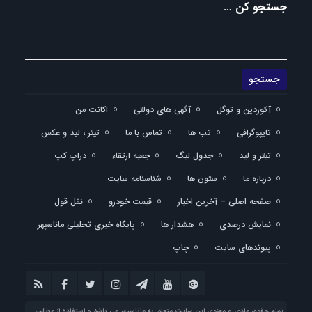
جستجو کن …
آکوردین و توگل
آگهی های دولتی
اکانت من
تایپوگرافی
تب ها
تماس با ما
تیتر ، لید و عکس
تیتر و لید
جدول لیگ
جعبه ارتقاء
دراپ کپ
درباره ما
ستون ها
شناسنامه سایت
صفحه اصلی – آخرین اخبار
قیمت خودرو
نقل قول
نمایش درصدی
هشدار ها
پایگاه خبری تحلیلی ماناسپهر
پیوندهای سایت
چاپ
تمام حقوق مادی و معنوی این سایت متعلق به ماناسپهر می باشد و استفاده از مطالب