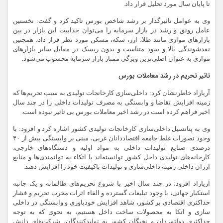
تا پایان سال مورد تحلیل قرار داد.
وی به عوامل تاثیرگذار بر رشد شاخص بورس تاکید کرد و گفت: نخستین
عامل رونق و رشد در بازار سرمایه را می‌توان جذابیت این بازار در بین
بازارهای موازی مانند طلا،‌ ارز، سکه، مسکن مورد نظر قرار داد، همچنین
نقدشوندگی بالا و سود متناسب و بدون ریسک در مقابل سایر بازارهای
موازی به عنوان اصلی‌ترین ویژگی ممتاز بازار سرمایه محسوب می‌شود.
تاثیر تحریم در رشد معاملات بورس
آریاراد خاطرنشان کرد: داخلی‌سازی کارخانجات تولیدی به سبب تحریم‌ها که
زمینه افزایش تقاضا و وابستگی به مصرف تولیدات داخلی را در چند سال
اخیر فراهم کرده است در رشد اخیر معاملات بورس بی تاثیر نبوده است.
وی به پتانسیل داخلی‌سازی کارخانجات تولیدی کشور اشاره کرد و افزود: با
وجود تصورات غلط جامعه اقتصاددانان غربی، مبنی بر وابستگی بیش از ۴۰
درصدی صنایع تولیدات داخلی به مواد اولیه و دستگاه‌های خارجی،
کارخانه‌های تولیدی داخل کشور توانسته‌اند با اتکاء به توانمندی‌ها و منابع
ارزان داخلی زمینه داخلی‌سازی و تولیدات باکیفیت خود را افزایش دهند.
آریاراد افزود: در چند سال اخیر با شروع تحریم‌های ظالمانه و یک جانبه
استکبار جهانی، با وجود تبلیغات گسترده و القاء اثرات مخرب تحریم و فشار
حداکثری اقتصادی بر کشور، شاهد افزایش خودباوری و وابستگی در داخلی
سازی و اتکا به محصولات ساخت داخل هستیم، به نحوی که به توجه
حداکثری دولتمردان و نخبگان کشور به تولیدکنندگان، شرکت‌های دانش