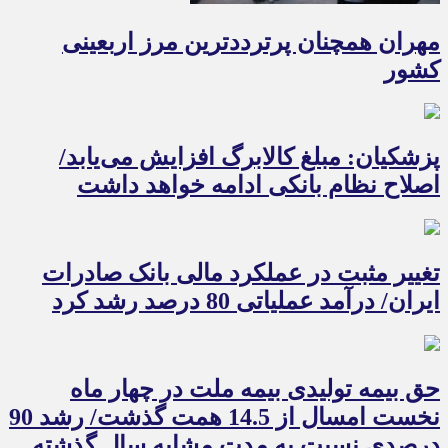
مهران همچنان پرترددترین مرز اربعینی
کشور
پزشکیان: مبلغ کالابرگ افزایش می‌یابد/
اصلاح نظام بانکی ادامه خواهد داشت
تغییر مثبت در عملکرد مالی بانک صادرات
ایران/ درآمد عملیاتی 80 درصد رشد کرد
حق بیمه تولیدی بیمه ملت در چهار ماه
نخست امسال از 14.5 همت گذشت/ رشد 90
درصدی نسبت به مدت مشابه سال گذشته