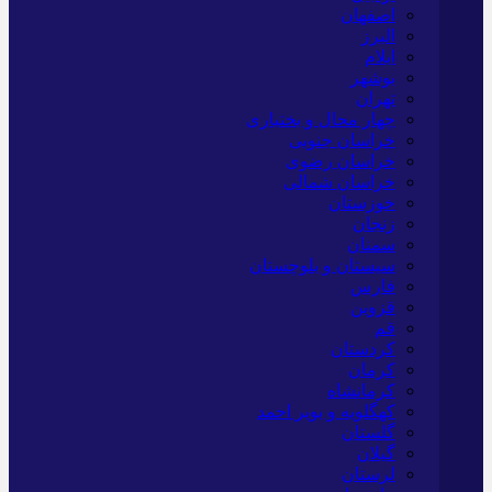
اصفهان
البرز
ایلام
بوشهر
تهران
چهار محال و بختیاری
خراسان جنوبی
خراسان رضوی
خراسان شمالی
خوزستان
زنجان
سمنان
سیستان و بلوچستان
فارس
قزوین
قم
کردستان
کرمان
کرمانشاه
کهگلویه و بویر احمد
گلستان
گیلان
لرستان