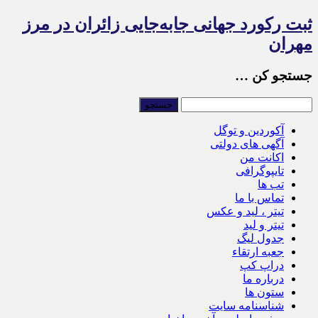
ثبت رکورد جهانی جابه‌جایی زائران در مرز
مهران
جستجو کن …
آکوردین و توگل
آگهی های دولتی
اکانت من
تایپوگرافی
تب ها
تماس با ما
تیتر ، لید و عکس
تیتر و لید
جدول لیگ
جعبه ارتقاء
دراپ کپ
درباره ما
ستون ها
شناسنامه سایت