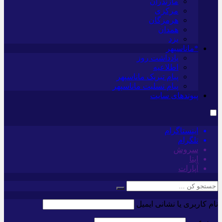
مازندران
مرکزی
هرمزگان
همدان
یزد
*ماناسپهر
یادداشت روز
اطلاعیه
پیام تبریک ماناسپهر
پیام تسلیت ماناسپهر
پیوندهای سایت
اینستاگرام
تلگرام
سروش
ایتا
آپارات
نام کاربری یا نشانی ایمیل