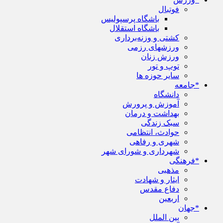
فوتبال
باشگاه پرسپولیس
باشگاه استقلال
کشتی و وزنه‌برداری
ورزشهای رزمی
ورزش زنان
توپ و تور
سایر حوزه ها
*جامعه
دانشگاه
آموزش و پرورش
بهداشت و درمان
سبک زندگی
حوادث، انتظامی
شهری و رفاهی
شهرداری و شورای شهر
*فرهنگی
مذهبی
ایثار و شهادت
دفاع مقدس
اربعین
*جهان
بین الملل