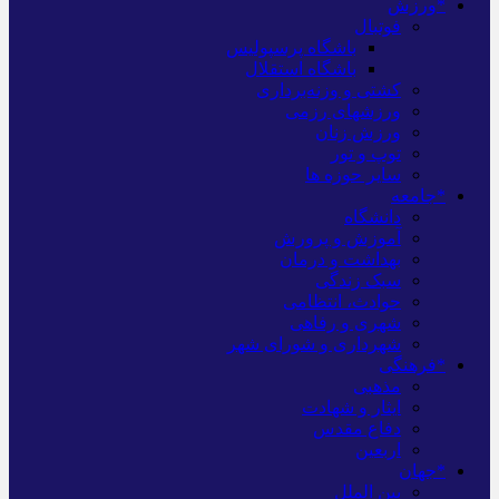
*ورزش
فوتبال
باشگاه پرسپولیس
باشگاه استقلال
کشتی و وزنه‌برداری
ورزشهای رزمی
ورزش زنان
توپ و تور
سایر حوزه ها
*جامعه
دانشگاه
آموزش و پرورش
بهداشت و درمان
سبک زندگی
حوادث، انتظامی
شهری و رفاهی
شهرداری و شورای شهر
*فرهنگی
مذهبی
ایثار و شهادت
دفاع مقدس
اربعین
*جهان
بین الملل