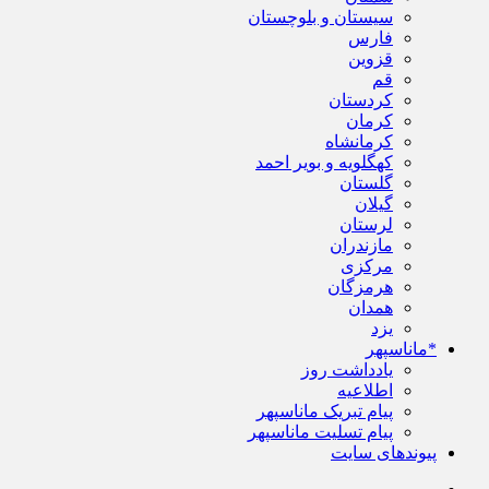
سیستان و بلوچستان
فارس
قزوین
قم
کردستان
کرمان
کرمانشاه
کهگلویه و بویر احمد
گلستان
گیلان
لرستان
مازندران
مرکزی
هرمزگان
همدان
یزد
*ماناسپهر
یادداشت روز
اطلاعیه
پیام تبریک ماناسپهر
پیام تسلیت ماناسپهر
پیوندهای سایت