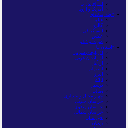
آسیای غربی
آمریکا و اروپا
*چندرسانه‌ای
فیلم
گالری
اینفوگرافی
عکس
صوت و فیلم
*استان ها
آذربایجان شرقی
آذربایجان غربی
اردبیل
اصفهان
البرز
ایلام
بوشهر
تهران
چهار محال و بختیاری
خراسان جنوبی
خراسان رضوی
خراسان شمالی
خوزستان
زنجان