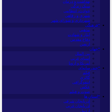
بهداشت و درمان
سبک زندگی
حوادث، انتظامی
شهری و رفاهی
شهرداری و شورای شهر
*فرهنگی
مذهبی
ایثار و شهادت
دفاع مقدس
اربعین
*جهان
بین الملل
آسیای غربی
آمریکا و اروپا
*چندرسانه‌ای
فیلم
گالری
اینفوگرافی
عکس
صوت و فیلم
*استان ها
آذربایجان شرقی
آذربایجان غربی
اردبیل