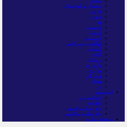
سمنان
سیستان و بلوچستان
فارس
قزوین
قم
کردستان
کرمان
کرمانشاه
کهگلویه و بویر احمد
گلستان
گیلان
لرستان
مازندران
مرکزی
هرمزگان
همدان
یزد
*ماناسپهر
یادداشت روز
اطلاعیه
پیام تبریک ماناسپهر
پیام تسلیت ماناسپهر
پیوندهای سایت