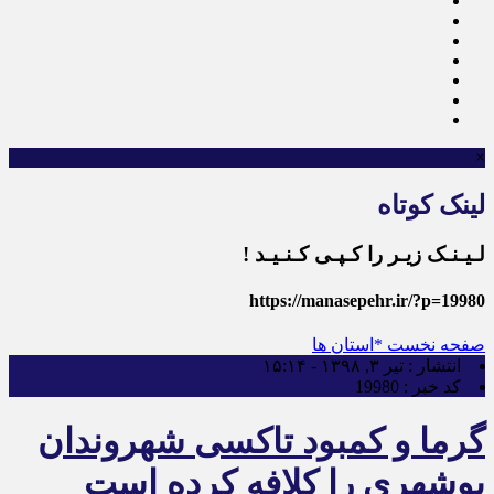
×
لینک کوتاه
لـیـنـک زیـر را کـپـی کـنـیـد !
https://manasepehr.ir/?p=19980
صفحه نخست
*استان ها
انتشار :
تیر ۳, ۱۳۹۸ - ۱۵:۱۴
کد خبر :
19980
گرما و کمبود تاکسی شهروندان
بوشهری را کلافه کرده است