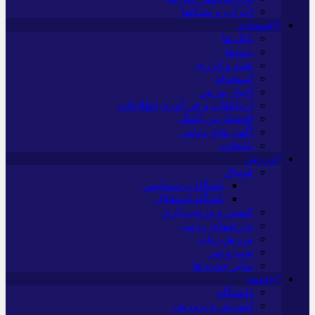
احزاب و تشکلها
*اقتصادی
بانک ها
بیمه‌ها
نفت و انرژی
استخدام
اخبار بورس
ارتباطات و فن آوری اطلاعات
اقتصاد بین الملل
آگهی های دولتی
تبلیغات
*ورزش
فوتبال
باشگاه پرسپولیس
باشگاه استقلال
کشتی و وزنه‌برداری
ورزشهای رزمی
ورزش زنان
توپ و تور
سایر حوزه ها
*جامعه
دانشگاه
آموزش و پرورش