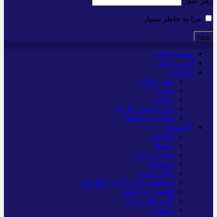
رمز عبور
مرا به خاطر بسپار
صفحه اصلی
آخرین اخبار
*سیاسی
رهبر انقلاب
دولت
مجلس
وزارت امور خارجه
احزاب و تشکلها
*اقتصادی
بانک ها
بیمه‌ها
نفت و انرژی
استخدام
اخبار بورس
ارتباطات و فن آوری اطلاعات
اقتصاد بین الملل
آگهی های دولتی
تبلیغات