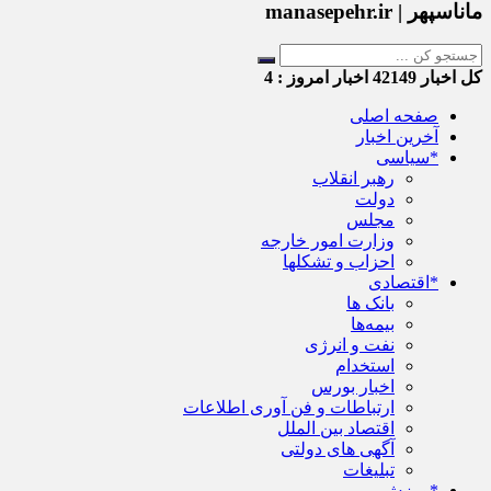
ماناسپهر | manasepehr.ir
کل اخبار
42149
اخبار امروز :
4
صفحه اصلی
آخرین اخبار
*سیاسی
رهبر انقلاب
دولت
مجلس
وزارت امور خارجه
احزاب و تشکلها
*اقتصادی
بانک ها
بیمه‌ها
نفت و انرژی
استخدام
اخبار بورس
ارتباطات و فن آوری اطلاعات
اقتصاد بین الملل
آگهی های دولتی
تبلیغات
*ورزش