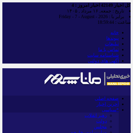
کل اخبار
42149
اخبار امروز :
4
تاریخ : جمعه, ۱۶ مرداد , ۱۴۰۵
برابر با : Friday - 7 - August - 2026
ساعت :
18:59:45
خانه
پیوندها
تبلیغات
تماس با ما
شناسنامه سایت
آگهی های دولتی
صفحه اصلی
آخرین اخبار
*سیاسی
رهبر انقلاب
دولت
مجلس
وزارت امور خارجه