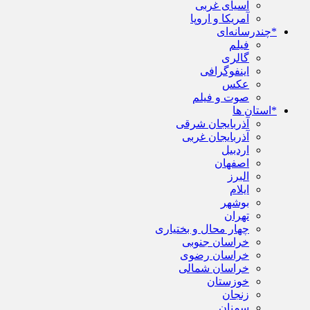
آسیای غربی
آمریکا و اروپا
*چندرسانه‌ای
فیلم
گالری
اینفوگرافی
عکس
صوت و فیلم
*استان ها
آذربایجان شرقی
آذربایجان غربی
اردبیل
اصفهان
البرز
ایلام
بوشهر
تهران
چهار محال و بختیاری
خراسان جنوبی
خراسان رضوی
خراسان شمالی
خوزستان
زنجان
سمنان