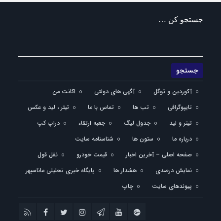
جستجو کن …
آکوردین و توگل
آگهی های دولتی
اکانت من
تایپوگرافی
تب ها
تماس با ما
تیتر ، لید و عکس
تیتر و لید
جدول لیگ
جعبه ارتقاء
دراپ کپ
درباره ما
ستون ها
شناسنامه سایت
صفحه اصلی – آخرین اخبار
قیمت خودرو
نقل قول
نمایش درصدی
هشدار ها
پایگاه خبری تحلیلی ماناسپهر
پیوندهای سایت
چاپ