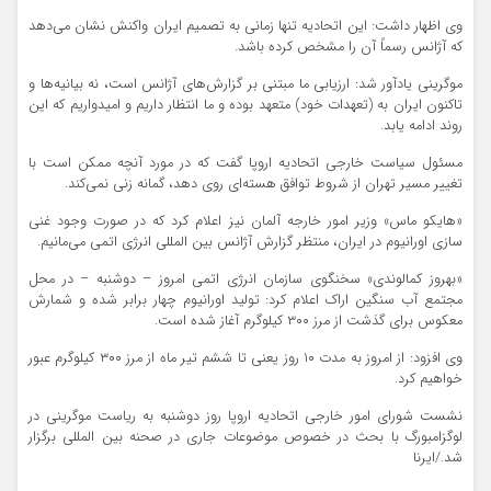
وی اظهار داشت: این اتحادیه تنها زمانی به تصمیم ایران واکنش نشان می‌دهد
که آژانس رسماً آن را مشخص کرده باشد.
موگرینی یادآور شد: ارزیابی ما مبتنی بر گزارش‌های آژانس است، نه بیانیه‌ها و
تاکنون ایران به (تعهدات خود) متعهد بوده و ما انتظار داریم و امیدواریم که این
روند ادامه یابد.
مسئول سیاست خارجی اتحادیه اروپا گفت که در مورد آنچه ممکن است با
تغییر مسیر تهران از شروط توافق هسته‌ای روی دهد، گمانه زنی نمی‌کند.
«هایکو ماس» وزیر امور خارجه آلمان نیز اعلام کرد که در صورت وجود غنی
سازی اورانیوم در ایران، منتظر گزارش آژانس بین المللی انرژی اتمی می‌مانیم.
«بهروز کمالوندی» سخنگوی سازمان انرژی اتمی امروز – دوشنبه – در محل
مجتمع آب سنگین اراک اعلام کرد: تولید اورانیوم چهار برابر شده و شمارش
معکوس برای گذشت از مرز ۳۰۰ کیلوگرم آغاز شده است.
وی افزود: از امروز به مدت ۱۰ روز یعنی تا ششم تیر ماه از مرز ۳۰۰ کیلوگرم عبور
خواهیم کرد.
نشست شورای امور خارجی اتحادیه اروپا روز دوشنبه به ریاست موگرینی در
لوگزامبورگ با بحث در خصوص موضوعات جاری در صحنه بین المللی برگزار
شد./ایرنا