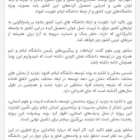
توان علمی و اجرایی تحصیل کرده‌های این کشور باید بصورت ویژه
دانشگاه‌های غرب کشور و از جمله دانشگاه ایلام تقویت شوند.
وی تاکید کرد: تقویت و ارتقا دانشگاه های غرب کشور علاوه بر پاسخ‌گویی به
نیازهای کشور عراق، با تربیت نسل جوان تحصیل کرده در این کشور به واسطه
تاثیرگذاری که دارند، خطر جنگ و خسارت مربوط به آنرا برای همیشه از
مرزهای غربی کشور دور خواهد شد.
مشاور وزیر علوم گفت: ارتباطات و پیگیری‌های رئیس دانشگاه ایلام و تیم
همراه وی در توسعه دانشگاه نقش کلیدی داشته است که امیدواریم این روند
همچنان ادامه داشته باشد.
شمس بخش با اشاره به روند توسعه دانشگاه ایلام، افزود: بازدید از بخش های
مختلف دانشگاه نشان می دهد توسعه در ابعاد مختلف بخوبی اتفاق افتاده
است که نتیجه زحمات افراد مختلفی در دوره جدید و همچنین در طول
سال‌های گذشته است که جای قدردانی دارد.
وی با اشاره به بازدید از پروژه ساختمان توسعه دانشکده ادبیات و علوم انسانی،
ضمن تشکر از سازمان مدیریت و برنامه‌ریزی استان ایلام برای تأمین اعتبارت
این پروژه از محل ردیف‌های استانی، اظهار کرد: روند پیشرفت این پروژه
رضایت بخش است اما نیازمند پی‌گیری بیشتر برای تکمیل نهایی است.
مشاور وزیر علوم تاکید کرد: اگر آنچه که درباره راه‌اندازی برج فناوری در این
مکان مد نظر است تحقق یابد و واحدهای فناور و مرکز جوار در این دانشگاه