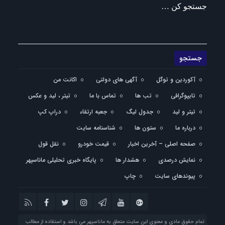
جستجو کن …
آکوردین و توگل
آگهی های دولتی
اکانت من
تایپوگرافی
تب ها
تماس با ما
تیتر ، لید و عکس
تیتر و لید
جدول لیگ
جعبه ارتقاء
دراپ کپ
درباره ما
ستون ها
شناسنامه سایت
صفحه اصلی – آخرین اخبار
قیمت خودرو
نقل قول
نمایش درصدی
هشدار ها
پایگاه خبری تحلیلی ماناسپهر
پیوندهای سایت
چاپ
تمام حقوق مادی و معنوی این سایت متعلق به ماناسپهر می باشد و استفاده از مطالب