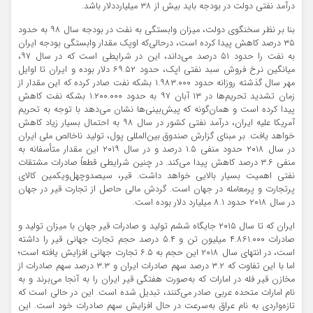
درآمد نفتی دولت در بودجه باید بیش از ۳۸ میلیارددلار باشد.
بنا بر نظر سخنگوی دولت، میزان وابستگی به نفت در بودجه سال ۹۸ به حدود
۳۵ درصد کاهش پیدا کرده است، درحالی‌که اوپک مقدار وابستگی بودجه ایران
به نفت را حدود ۵۱ درصد می‌داند، این در شرایطی است که در سال ۹۷،
میانگین نرخ فروش سبد نفتی اپک، حدود ۶۹.۵۲ دلار بوده و ایران تا اوایل
مهر سال گذشته روزانه حدود ۱.۹۸۳.۰۰۰ بشکه نفت صادر کرده که این مقدار از
زمان تشدید تحریم‌ها در ۱۳ آبان ۹۷ به حدود ۱.۲۰۰.۰۰۰ بشکه نفت کاهش
پیدا کرده است و همان‌گونه که پیش‌بینی‌ها نشان می‌دهد با توجه به تحریم
آمریکا علیه ایران، درآمد نفتی کشور در سال ۹۸ به احتمال بسیار زیاد کاهش
خواهد یافت. بر مبنای گزارش صندوق بین‌المللی پول، تولید ناخالص ملی ایران
در سال ۲۰۱۸ حدود منفی ۱.۵ درصد و در سال ۲۰۱۹ این مقدار متأسفانه به
منفی ۳.۶ درصد کاهش پیدا می‌کند. در چنین شرایطی قطعاً صادرات مشتقات
نفتی اهمیت بسیار بالایی خواهد داشت. قیر، سیصدوچهل‌ویکمین کالای
پرتجارت و پرمعامله در جهان است. گردش مالی حاصل از تجارت قیر در جهان
در سال ۲۰۱۸ حدود ۸.۱ میلیارد دلار بوده است.
ایران که تا سال ۲۰۱۵ جایگاه ششم تولید و صادرات قیر جهان با میزان تولید و
صادرات ۴.۸۶۱.۰۰۰ میلیون تن و ۵.۴ درصد حجم تجارت جهانی قیر را داشته
است، در انتهای سال ۲۰۱۸ این حجم به ۶.۵ تجارت جهانی افزایش یافته است؛
اما با این تفاوت که ۳.۲ درصد سهم صادرات ایران و ۳.۳ درصد سهم صادرات از
مخازن قیر فله در امارات که به‌صورت هفتگی قیر ایران را به آنجا می‌برند و به
نام امارات متحده عربی صادر می‌کنند، تبدیل شده است. این در حالی است که
تازه‌واردی به نام عراق به‌سرعت در حال افزایش سهم صادرات خود است. این