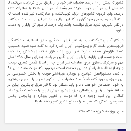
کشور که بیش از ۹۰ درصد صادرات قیر خود را از طریق ایران ترانزیت می‌کند، تا
دو سال قبل در آمار جهانی دیده نمی‌شد؛ اما در سال ۲۰۱۸ با صادرات ۰.۶۲
درصد، وارد گردونه کشورهای بزرگ تولیدکننده و صادرکننده قیر شده است که
البته اگر سهم بعضی سوداگران را که قیر عراقی را به نام قیر ایران صادر می‌کنند،
در نظر بگیریم، شاید عراق توانسته باشد یک درصد از سهم کل بازار را به دست
بیاورد.
در کنار آمار پیش‌گفته باید به نقل قول سخنگوی سابق اتحادیه صادرکنندگان
فراورده‌های نفت، گاز و پتروشیمی ایران اشاره کرد. به گفته سیدحمید حسینی،
تعداد بازارهای هدف صادرات قیر ایران از ۶۳ بازار به ۲۱ بازار کاهش پیدا کرده
است و عمده این بازارها را رقبای ایران تأمین می‌کنند. بنابراین سال ۱۳۹۸ سال
مهم و سرنوشت‌سازی برای صادرات قیر ایران چه از لحاظ تأمین کسری بودجه
و چه از لحاظ خط راه آینده این صنعت است، درصورتی‌که دولت مانند سال ۹۷
با تعدد دستورالعمل، قوانین و رویکرد غیرآشتی‌جویانه با بخش خصوصی در
این حوزه برخورد کند، قطعاً سبد صادراتی ایران کوچک‌تر و رقبا حجم بیشتری
به خود اختصاص خواهند داد و باید منتظر بود تا قیر عراق جایگزین ایران در
منطقه شود و رقبای بین‌المللی نیز بازارهای جهانی ایران را به دست بگیرند؛ اما
کماکان این امید وجود دارد که دولت با تغییر رویکرد و پذیرفتن بخش
خصوصی، تلاش کند شرایط را به نفع کشور تغییر دهد./ایرنا
منبع: روزنامه شرق؛ ۱۳۹۸.۰۳.۲۰