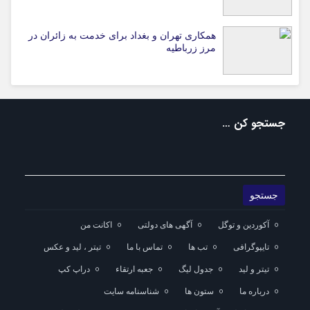
همکاری تهران و بغداد برای خدمت به زائران در
مرز زرباطیه
جستجو کن …
آکوردین و توگل
آگهی های دولتی
اکانت من
تایپوگرافی
تب ها
تماس با ما
تیتر ، لید و عکس
تیتر و لید
جدول لیگ
جعبه ارتقاء
دراپ کپ
درباره ما
ستون ها
شناسنامه سایت