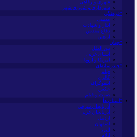
شهری و رفاهی
شهرداری و شورای شهر
*فرهنگی
مذهبی
ایثار و شهادت
دفاع مقدس
اربعین
*جهان
بین الملل
آسیای غربی
آمریکا و اروپا
*چندرسانه‌ای
فیلم
گالری
اینفوگرافی
عکس
صوت و فیلم
*استان ها
آذربایجان شرقی
آذربایجان غربی
اردبیل
اصفهان
البرز
ایلام