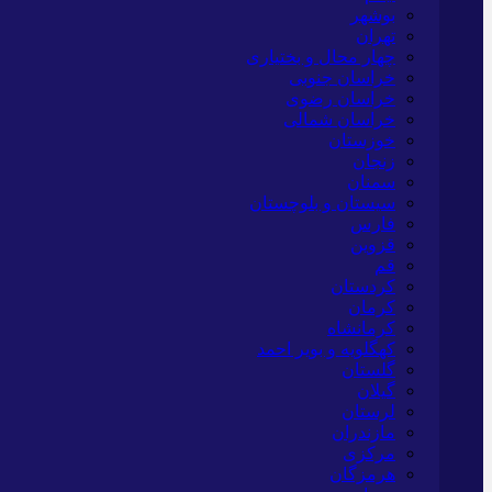
بوشهر
تهران
چهار محال و بختیاری
خراسان جنوبی
خراسان رضوی
خراسان شمالی
خوزستان
زنجان
سمنان
سیستان و بلوچستان
فارس
قزوین
قم
کردستان
کرمان
کرمانشاه
کهگلویه و بویر احمد
گلستان
گیلان
لرستان
مازندران
مرکزی
هرمزگان