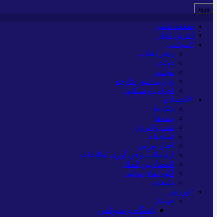
صفحه اصلی
آخرین اخبار
*سیاسی
رهبر انقلاب
دولت
مجلس
وزارت امور خارجه
احزاب و تشکلها
*اقتصادی
بانک ها
بیمه‌ها
نفت و انرژی
استخدام
اخبار بورس
ارتباطات و فن آوری اطلاعات
اقتصاد بین الملل
آگهی های دولتی
تبلیغات
*ورزش
فوتبال
باشگاه پرسپولیس