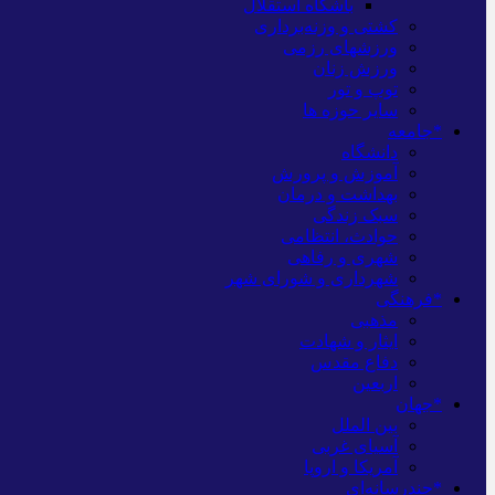
باشگاه استقلال
کشتی و وزنه‌برداری
ورزشهای رزمی
ورزش زنان
توپ و تور
سایر حوزه ها
*جامعه
دانشگاه
آموزش و پرورش
بهداشت و درمان
سبک زندگی
حوادث، انتظامی
شهری و رفاهی
شهرداری و شورای شهر
*فرهنگی
مذهبی
ایثار و شهادت
دفاع مقدس
اربعین
*جهان
بین الملل
آسیای غربی
آمریکا و اروپا
*چندرسانه‌ای