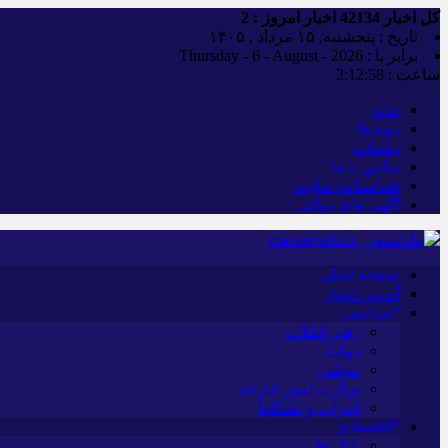
کل اخبار
42134
اخبار امروز :
2
تاریخ : پنجشنبه, ۱۵ مرداد , ۱۴۰۵
برابر با : Thursday - 6 - August - 2026
ساعت :
2:12:59
خانه
پیوندها
تبلیغات
تماس با ما
شناسنامه سایت
آگهی های دولتی
صفحه اصلی
آخرین اخبار
*سیاسی
رهبر انقلاب
دولت
مجلس
وزارت امور خارجه
احزاب و تشکلها
*اقتصادی
بانک ها