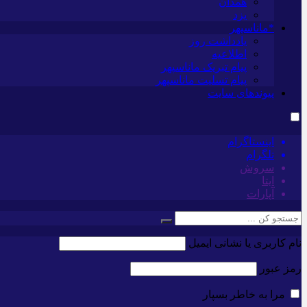
همدان
یزد
*ماناسپهر
یادداشت روز
اطلاعیه
پیام تبریک ماناسپهر
پیام تسلیت ماناسپهر
پیوندهای سایت
اینستاگرام
تلگرام
سروش
ایتا
آپارات
نام کاربری یا نشانی ایمیل
رمز عبور
مرا به خاطر بسپار