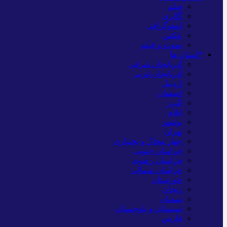
فیلم
گالری
اینفوگرافی
عکس
صوت و فیلم
*استان ها
آذربایجان شرقی
آذربایجان غربی
اردبیل
اصفهان
البرز
ایلام
بوشهر
تهران
چهار محال و بختیاری
خراسان جنوبی
خراسان رضوی
خراسان شمالی
خوزستان
زنجان
سمنان
سیستان و بلوچستان
فارس