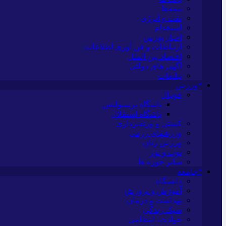
بیمه‌ها
نفت و انرژی
استخدام
اخبار بورس
ارتباطات و فن آوری اطلاعات
اقتصاد بین الملل
آگهی های دولتی
تبلیغات
*ورزش
فوتبال
باشگاه پرسپولیس
باشگاه استقلال
کشتی و وزنه‌برداری
ورزشهای رزمی
ورزش زنان
توپ و تور
سایر حوزه ها
*جامعه
دانشگاه
آموزش و پرورش
بهداشت و درمان
سبک زندگی
حوادث، انتظامی