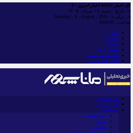
کل اخبار
42161
اخبار امروز :
0
تاریخ : شنبه, ۱۷ مرداد , ۱۴۰۵
برابر با : Saturday - 8 - August - 2026
ساعت :
8:03:01
خانه
پیوندها
تبلیغات
تماس با ما
شناسنامه سایت
آگهی های دولتی
صفحه اصلی
آخرین اخبار
*سیاسی
رهبر انقلاب
دولت
مجلس
وزارت امور خارجه