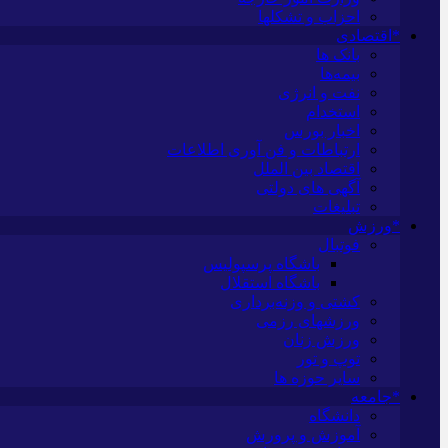
احزاب و تشکلها
*اقتصادی
بانک ها
بیمه‌ها
نفت و انرژی
استخدام
اخبار بورس
ارتباطات و فن آوری اطلاعات
اقتصاد بین الملل
آگهی های دولتی
تبلیغات
*ورزش
فوتبال
باشگاه پرسپولیس
باشگاه استقلال
کشتی و وزنه‌برداری
ورزشهای رزمی
ورزش زنان
توپ و تور
سایر حوزه ها
*جامعه
دانشگاه
آموزش و پرورش