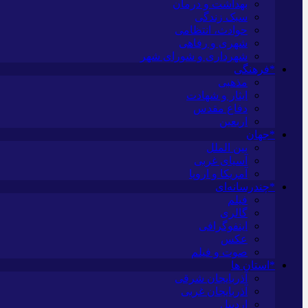
بهداشت و درمان
سبک زندگی
حوادث، انتظامی
شهری و رفاهی
شهرداری و شورای شهر
*فرهنگی
مذهبی
ایثار و شهادت
دفاع مقدس
اربعین
*جهان
بین الملل
آسیای غربی
آمریکا و اروپا
*چندرسانه‌ای
فیلم
گالری
اینفوگرافی
عکس
صوت و فیلم
*استان ها
آذربایجان شرقی
آذربایجان غربی
اردبیل