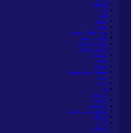
اصفهان
البرز
ایلام
بوشهر
تهران
چهار محال و بختیاری
خراسان جنوبی
خراسان رضوی
خراسان شمالی
خوزستان
زنجان
سمنان
سیستان و بلوچستان
فارس
قزوین
قم
کردستان
کرمان
کرمانشاه
کهگلویه و بویر احمد
گلستان
گیلان
لرستان