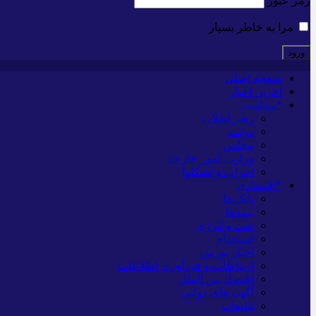
رمز عبور
مرا به خاطر بسپار
صفحه اصلی
آخرین اخبار
*سیاسی
رهبر انقلاب
دولت
مجلس
وزارت امور خارجه
احزاب و تشکلها
*اقتصادی
بانک ها
بیمه‌ها
نفت و انرژی
استخدام
اخبار بورس
ارتباطات و فن آوری اطلاعات
اقتصاد بین الملل
آگهی های دولتی
تبلیغات