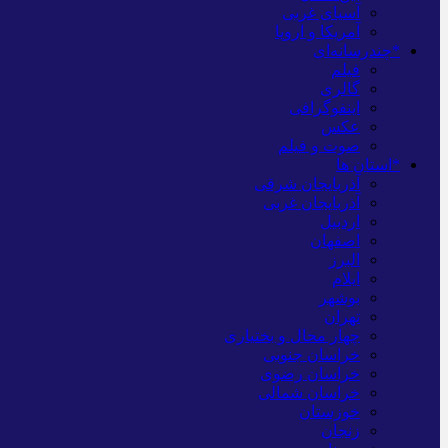
آسیای غربی
آمریکا و اروپا
*چندرسانه‌ای
فیلم
گالری
اینفوگرافی
عکس
صوت و فیلم
*استان ها
آذربایجان شرقی
آذربایجان غربی
اردبیل
اصفهان
البرز
ایلام
بوشهر
تهران
چهار محال و بختیاری
خراسان جنوبی
خراسان رضوی
خراسان شمالی
خوزستان
زنجان