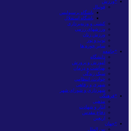
*ورزش
فوتبال
باشگاه پرسپولیس
باشگاه استقلال
کشتی و وزنه‌برداری
ورزشهای رزمی
ورزش زنان
توپ و تور
سایر حوزه ها
*جامعه
دانشگاه
آموزش و پرورش
بهداشت و درمان
سبک زندگی
حوادث، انتظامی
شهری و رفاهی
شهرداری و شورای شهر
*فرهنگی
مذهبی
ایثار و شهادت
دفاع مقدس
اربعین
*جهان
بین الملل