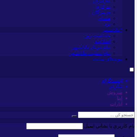
مازندران
مرکزی
هرمزگان
همدان
یزد
*ماناسپهر
یادداشت روز
اطلاعیه
پیام تبریک ماناسپهر
پیام تسلیت ماناسپهر
پیوندهای سایت
اینستاگرام
تلگرام
سروش
ایتا
آپارات
نام کاربری یا نشانی ایمیل