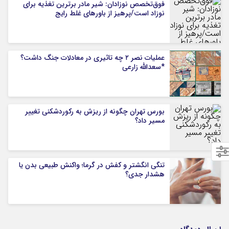
فوق‌تخصص نوزادان: شیر مادر برترین تغذیه برای
نوزاد است/پرهیز از باورهای غلط رایج
عملیات نصر ۲ چه تاثیری در معادلات جنگ داشت؟
*سعدالله زارعی
بورس تهران چگونه از ریزش به رکوردشکنی تغییر
مسیر داد؟
تنگی انگشتر و کفش در گرما؛ واکنش طبیعی بدن یا
هشدار جدی؟