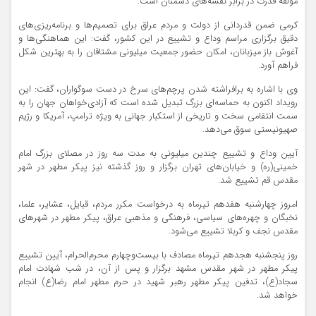
مولفه قدرت در برابر نقشه‌های دشمنان است.
کرمی ضمن قدردانی از دولت و مردم عراق برای تصمیم‌ها و برنامه‌ریزی‌های
دقیق برگزاری مراسم وداع و تشییع در این کشور، گفت: این هماهنگی‌ها و
آغوش باز میزبانان، امکان حضور جمعیت میلیونی مشتاقان را به بهترین شکل
فراهم آورد.
وی با اشاره به برافراشته شدن پرچم‌های سرخ در دست سوگواران، گفت: این
رویداد اکنون به حماسه‌ای بزرگ تبدیل شده است که آزادی‌خواهان جهان را به
سمت انتقامی سخت و تاریخی از استکبار جهانی به ویژه ترامپ، آمریکا و رژیم
صهیونیستی سوق می‌دهد.
آیین وداع و تشییع چندین میلیونی به مدت سه روز در مصلای بزرگ امام
خمینی(ره) و خیابان‌های تهران برگزار و روز گذشته نیز پیکر مطهر در شهر
مقدس قم تشییع شد.
امروز چهارشنبه هفدهم تیرماه به درخواست مکرر مردم، قبایل، عشایر، علما،
نخبگان و چهره‌های سیاسی، فرهنگی و مذهبی عراق، پیکر مطهر در شهرهای
مقدس نجف و کربلا تشییع می‌شود.
روز پنجشنبه هجدهم تیرماه مصادف با بیست‌وچهارم محرم‌الحرام، آیین تشییع
پیکر مطهر در شهر مقدس مشهد برگزار و پس از آن، در شب شهادت امام
سجاد(ع)، تدفین پیکر مطهر رهبر شهید در حرم مطهر امام رضا(ع) انجام
خواهد شد.