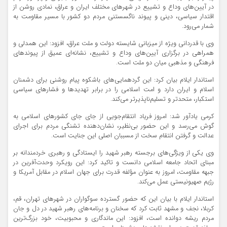
در آیین‌های وداع و تشییع در شهرهای مختلف ایران و عراق، نمادی روشن از
اقتدار سیاسی، دینی و پیوند ناگسستنی مردم دو کشور با مسیر مقاومت به
شمار می‌رود.
وی با قدردانی ویژه از میزبانی شایسته دولت و ملت عراق، افزود: این همدلی و
همراهی در برگزاری آیین‌های وداع و تشییع، نشانه‌ای عمیق از پیوندهای
فرهنگی و مذهبی میان دو ملت است.
استاندار ایلام بیان کرد: این گردهمایی‌های باشکوه پیام روشنی برای دشمنان
اسلام و ایران دارد و امت اسلامی را در برابر تهدیدها و فشارهای سیاسی
استکبار، متحدتر و تسلیم‌ناپذیرتر می‌کند.
کرمی یادآور شد: امروز فریاد انتقام‌جویی از جای‌ جای کشورهای اسلامی به
گوش می‌رسد و این حضور بی‌نظیر، نشان‌دهنده تشنگی مردم برای اجرای
عدالت و گرفتن انتقام سخت از مسببان اصلی این جنایت است.
وی یکی از ویژگی‌های برجسته رهبر شهید را ایستادگی و رهبری خردمندانه بر
مبنای اتحاد جامعه اسلامی دانست و تاکید کرد: این رویکرد وحدت‌آفرین در
جبهه مقاومت، امروز به عنوان مؤلفه قدرت برای جهان اسلام در مقابل آمریکا و
رژیم صهیونیستی عمل می‌کند.
استاندار ایلام با بیان این‌ که حضور گسترده سوگواران در شهرهای تهران، قم،
کربلا، نجف و مشهد ثابت کرد که سخنان و برنامه‌های رهبر شهید در دل و جان
مردم ریشه دوانده است، افزود: این ماندگاری و محبوبیت، خود بزرگ‌ترین