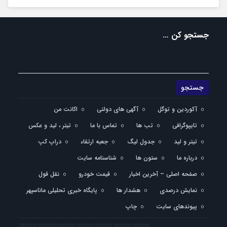
جستجو کن …
آکوردین و توگل
آگهی های دولتی
اکانت من
تایپوگرافی
تب ها
تماس با ما
تیتر ، لید و عکس
تیتر و لید
جدول لیگ
جعبه ارتقاء
دراپ کپ
درباره ما
ستون ها
شناسنامه سایت
صفحه اصلی – آخرین اخبار
قیمت خودرو
نقل قول
نمایش درصدی
هشدار ها
پایگاه خبری تحلیلی ماناسپهر
پیوندهای سایت
چاپ