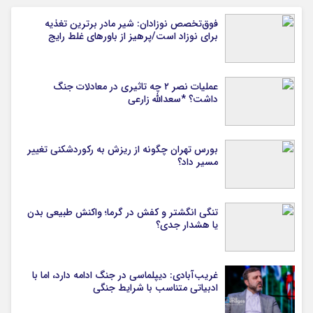
فوق‌تخصص نوزادان: شیر مادر برترین تغذیه
برای نوزاد است/پرهیز از باورهای غلط رایج
عملیات نصر ۲ چه تاثیری در معادلات جنگ
داشت؟ *سعدالله زارعی
بورس تهران چگونه از ریزش به رکوردشکنی تغییر
مسیر داد؟
تنگی انگشتر و کفش در گرما؛ واکنش طبیعی بدن
یا هشدار جدی؟
غریب‌آبادی: دیپلماسی در جنگ ادامه دارد، اما با
ادبیاتی متناسب با شرایط جنگی