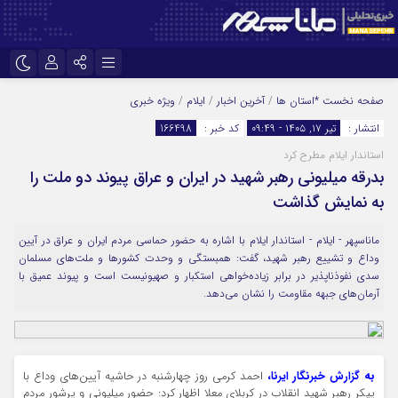
نام کاربری یا نشانی ایمیل
اینستاگرام
تلگرام
صفحه نخست
*استان ها
/
آخرین اخبار
/
ایلام
/
ویژه خبری
انتشار :
تیر ۱۷, ۱۴۰۵ - ۰۹:۴۹
کد خبر :
166498
سروش
ایتا
استاندار ایلام مطرح کرد
رمز عبور
آپارات
بدرقه میلیونی رهبر شهید در ایران و عراق پیوند دو ملت را
به نمایش گذاشت
مرا به خاطر بسپار
ماناسپهر - ایلام - استاندار ایلام با اشاره به حضور حماسی مردم ایران و عراق در آیین
وداع و تشییع رهبر شهید، گفت: همبستگی و وحدت کشورها و ملت‌های مسلمان
سدی نفوذناپذیر در برابر زیاده‌خواهی استکبار و صهیونیست است و پیوند عمیق با
آرمان‌های جبهه مقاومت را نشان می‌دهد.
به گزارش خبرنگار ایرنا،
احمد کرمی روز چهارشنبه در حاشیه آیین‌های وداع با
پیکر رهبر شهید انقلاب در کربلای معلا اظهار کرد: حضور میلیونی و پرشور مردم