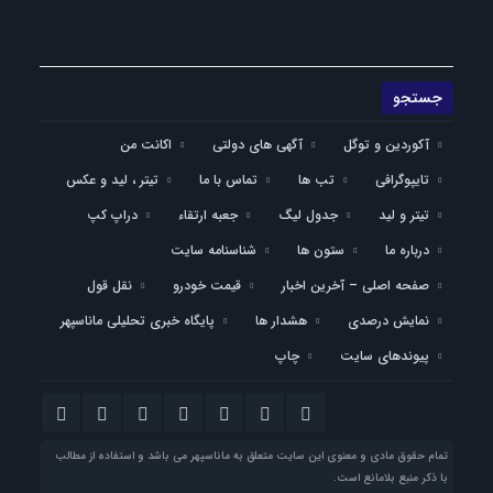
آکوردین و توگل
آگهی های دولتی
اکانت من
تایپوگرافی
تب ها
تماس با ما
تیتر ، لید و عکس
تیتر و لید
جدول لیگ
جعبه ارتقاء
دراپ کپ
درباره ما
ستون ها
شناسنامه سایت
صفحه اصلی – آخرین اخبار
قیمت خودرو
نقل قول
نمایش درصدی
هشدار ها
پایگاه خبری تحلیلی ماناسپهر
پیوندهای سایت
چاپ
تمام حقوق مادی و معنوی این سایت متعلق به ماناسپهر می باشد و استفاده از مطالب
با ذکر منبع بلامانع است.