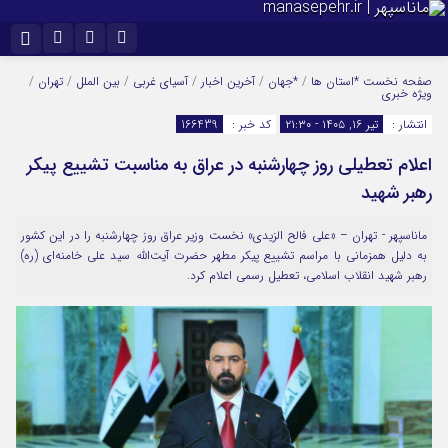
نام کاربری یا نشانی ایمیل
اینستاگرام
تلگرام
صفحه نخست
*استان ها
/
*جهان
/
آخرین اخبار
/
آسیای غربی
/
بین الملل
/
تهران
/
ویژه خبری
سروش
ایتا
انتشار :
تیر ۱۶, ۱۴۰۵ - ۲۱:۳۰
کد خبر :
166439
رمز عبور
آپارات
اعلام تعطیلی روز چهارشنبه در عراق به مناسبت تشییع پیکر
رهبر شهید
مرا به خاطر بسپار
ماناسپهر - تهران – «علی فالح الزیدی» نخست وزیر عراق روز چهارشنبه را در این کشور
به دلیل همزمانی با مراسم تشییع پیکر مطهر حضرت آیت‌الله سید علی خامنه‌ای (ره)
رهبر شهید انقلاب اسلامی، تعطیل رسمی اعلام کرد.