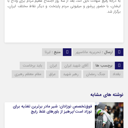
به درجه رفیع شهادت نایل آمد، بعد از سه روز اجتماع عظیم مردم برای وداع با
ایشان، با حضور پرشور و میلیونی مردم پایتخت و دیگر نقاط مختلف ایران،
برگزار شد.
ارسال :
تحریریه ماناسپهر
منبع :
ایرنا
برچسب ها
آقای شهید ایران
ایران
باید برخاست
بغداد
جنگ رمضان
رهبر شهید
عراق
مقام ‌معظم رهبری
نوشته های مشابه
فوق‌تخصص نوزادان: شیر مادر برترین تغذیه برای
نوزاد است/پرهیز از باورهای غلط رایج