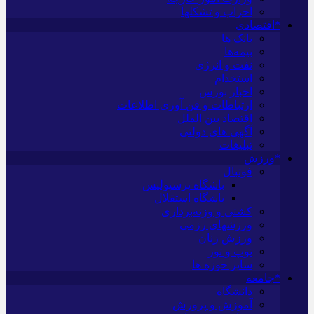
احزاب و تشکلها
*اقتصادی
بانک ها
بیمه‌ها
نفت و انرژی
استخدام
اخبار بورس
ارتباطات و فن آوری اطلاعات
اقتصاد بین الملل
آگهی های دولتی
تبلیغات
*ورزش
فوتبال
باشگاه پرسپولیس
باشگاه استقلال
کشتی و وزنه‌برداری
ورزشهای رزمی
ورزش زنان
توپ و تور
سایر حوزه ها
*جامعه
دانشگاه
آموزش و پرورش