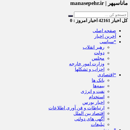
ماناسپهر | manasepehr.ir
کل اخبار
42161
اخبار امروز :
0
صفحه اصلی
آخرین اخبار
*سیاسی
رهبر انقلاب
دولت
مجلس
وزارت امور خارجه
احزاب و تشکلها
*اقتصادی
بانک ها
بیمه‌ها
نفت و انرژی
استخدام
اخبار بورس
ارتباطات و فن آوری اطلاعات
اقتصاد بین الملل
آگهی های دولتی
تبلیغات
*ورزش