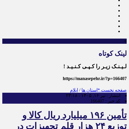
×
لینک کوتاه
لـیـنـک زیـر را کـپـی کـنـیـد !
https://manasepehr.ir/?p=166407
صفحه نخست
*استان ها
/
ایلام
انتشار :
تیر ۱۶, ۱۴۰۵ - ۲۳:۱۸
کد خبر :
166407
تأمین ۱۹۶ میلیارد ریال کالا و
توزیع ۲۴ هزار قلم تجهیزات در