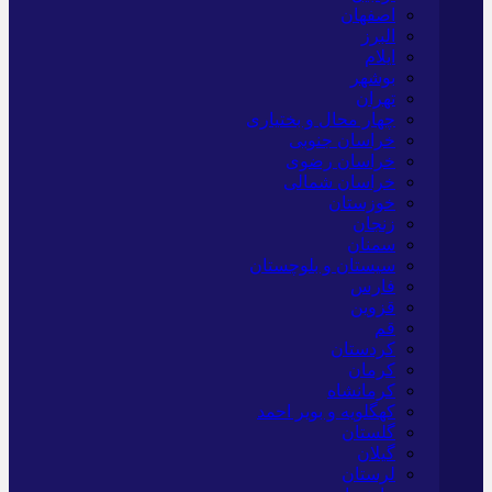
اصفهان
البرز
ایلام
بوشهر
تهران
چهار محال و بختیاری
خراسان جنوبی
خراسان رضوی
خراسان شمالی
خوزستان
زنجان
سمنان
سیستان و بلوچستان
فارس
قزوین
قم
کردستان
کرمان
کرمانشاه
کهگلویه و بویر احمد
گلستان
گیلان
لرستان