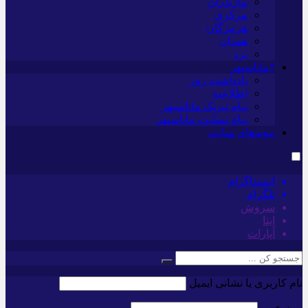
مازندران
مرکزی
هرمزگان
همدان
یزد
*ماناسپهر
یادداشت روز
اطلاعیه
پیام تبریک ماناسپهر
پیام تسلیت ماناسپهر
پیوندهای سایت
اینستاگرام
تلگرام
سروش
ایتا
آپارات
نام کاربری یا نشانی ایمیل