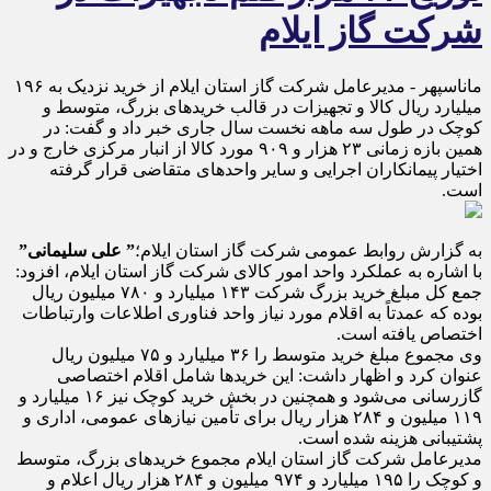
شرکت گاز ایلام
ماناسپهر - مدیرعامل شرکت گاز استان ایلام از خرید نزدیک به ۱۹۶
میلیارد ریال کالا و تجهیزات در قالب خریدهای بزرگ، متوسط و
کوچک در طول سه ماهه نخست سال جاری خبر داد و گفت: در
همین بازه زمانی ۲۳ هزار و ۹۰۹ مورد کالا از انبار مرکزی خارج و در
اختیار پیمانکاران اجرایی و سایر واحدهای متقاضی قرار گرفته
است.
به گزارش روابط عمومی شرکت گاز استان ایلام؛
” علی سلیمانی”
با اشاره به عملکرد واحد امور کالای شرکت گاز استان ایلام، افزود:
جمع کل مبلغ خرید بزرگ شرکت ۱۴۳ میلیارد و ۷۸۰ میلیون ریال
بوده که عمدتاً به اقلام مورد نیاز واحد فناوری اطلاعات وارتباطات
اختصاص یافته است.
وی مجموع مبلغ خرید متوسط را ۳۶ میلیارد و ۷۵ میلیون ریال
عنوان کرد و اظهار داشت: این خریدها شامل اقلام اختصاصی
گازرسانی می‌شود و همچنین در بخش خرید کوچک نیز ۱۶ میلیارد و
۱۱۹ میلیون و ۲۸۴ هزار ریال برای تأمین نیازهای عمومی، اداری و
پشتیبانی هزینه شده است.
مدیرعامل شرکت گاز استان ایلام مجموع خریدهای بزرگ، متوسط
و کوچک را ۱۹۵ میلیارد و ۹۷۴ میلیون و ۲۸۴ هزار ریال اعلام و