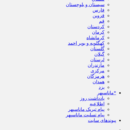
سیستان و بلوچستان
فارس
قزوین
قم
کردستان
کرمان
کرمانشاه
کهگلویه و بویر احمد
گلستان
گیلان
لرستان
مازندران
مرکزی
هرمزگان
همدان
یزد
*ماناسپهر
یادداشت روز
اطلاعیه
پیام تبریک ماناسپهر
پیام تسلیت ماناسپهر
پیوندهای سایت