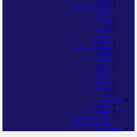
سمنان
سیستان و بلوچستان
فارس
قزوین
قم
کردستان
کرمان
کرمانشاه
کهگلویه و بویر احمد
گلستان
گیلان
لرستان
مازندران
مرکزی
هرمزگان
همدان
یزد
*ماناسپهر
یادداشت روز
اطلاعیه
پیام تبریک ماناسپهر
پیام تسلیت ماناسپهر
پیوندهای سایت