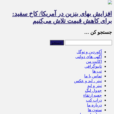
افزایش بهای بنزین در آمریکا/ کاخ سفید:
برای کاهش قیمت تلاش می‌کنیم
جستجو کن …
آکوردین و توگل
آگهی های دولتی
اکانت من
تایپوگرافی
تب ها
تماس با ما
تیتر ، لید و عکس
تیتر و لید
جدول لیگ
جعبه ارتقاء
دراپ کپ
درباره ما
ستون ها