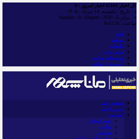
کل اخبار
42161
اخبار امروز :
0
تاریخ : یکشنبه, ۱۸ مرداد , ۱۴۰۵
برابر با : Sunday - 9 - August - 2026
ساعت :
8:43:27
خانه
پیوندها
تبلیغات
تماس با ما
شناسنامه سایت
آگهی های دولتی
صفحه اصلی
آخرین اخبار
*سیاسی
رهبر انقلاب
دولت
مجلس
وزارت امور خارجه