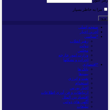
رمز عبور
مرا به خاطر بسپار
صفحه اصلی
آخرین اخبار
*سیاسی
رهبر انقلاب
دولت
مجلس
وزارت امور خارجه
احزاب و تشکلها
*اقتصادی
بانک ها
بیمه‌ها
نفت و انرژی
استخدام
اخبار بورس
ارتباطات و فن آوری اطلاعات
اقتصاد بین الملل
آگهی های دولتی
تبلیغات