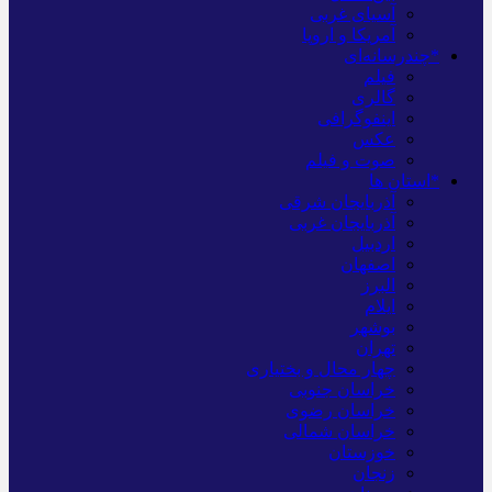
آسیای غربی
آمریکا و اروپا
*چندرسانه‌ای
فیلم
گالری
اینفوگرافی
عکس
صوت و فیلم
*استان ها
آذربایجان شرقی
آذربایجان غربی
اردبیل
اصفهان
البرز
ایلام
بوشهر
تهران
چهار محال و بختیاری
خراسان جنوبی
خراسان رضوی
خراسان شمالی
خوزستان
زنجان