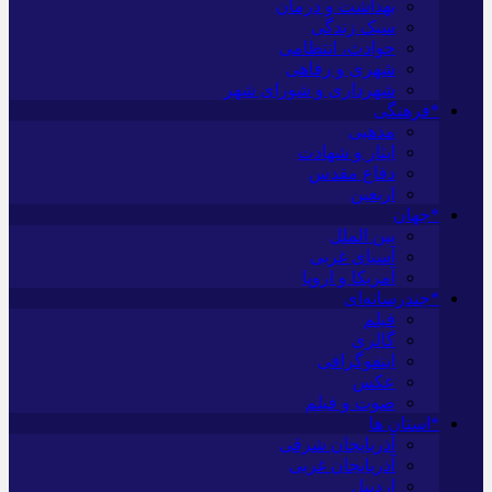
بهداشت و درمان
سبک زندگی
حوادث، انتظامی
شهری و رفاهی
شهرداری و شورای شهر
*فرهنگی
مذهبی
ایثار و شهادت
دفاع مقدس
اربعین
*جهان
بین الملل
آسیای غربی
آمریکا و اروپا
*چندرسانه‌ای
فیلم
گالری
اینفوگرافی
عکس
صوت و فیلم
*استان ها
آذربایجان شرقی
آذربایجان غربی
اردبیل