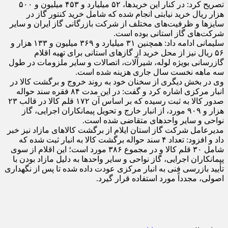
تصریح کرد: در کنار این خریدها، ۵۲ میلیارد و ۴۵۳ میلیون و ۵۰۰
هزار ریال خرید نیابتی انجام شده که شامل خرید کنتور گاز در
سایزها و ظرفیت‌های مختلف از شرکت بازرگانی گاز ایران و سایر
شرکت‌های گاز استانی بوده است.
سلیمانی ادامه داد: همچنین ۳۱ میلیارد و ۳۶۹ میلیون و ۱۳۳ هزار و
۵۶ ریال نیز از محل خرید از گازهای استانی برای تهیه اقلام
گازرسانی بویژه لوله، شیرآلات، اتصالات و سایر ملزومات در طول
سه ماهه نخست سال جاری هزینه شده است.
وی در بخش دیگری از سخنان خود به روند خروج و برگشت کالا در
انبار مرکزی اشاره کرد و گفت: در این مدت ۸۴ فقره سند حواله
صدور کالا به ثبت رسیده که بر اساس آن ۱۷۲ قلم کالا در قالب ۲۳
هزار و ۹۰۹ مورد، از انبار خارج و تحویل پیمانکاران اجرایی، گاز
نواحی و سایر واحدهای متقاضی شده است.
مدیرعامل شرکت گاز استان ایلام از برگشت کالاهای مازاد نیز خبر
داد و افزود: تعداد ۴ سند حواله برگشت کالا به انبار ثبت شده که
شامل ۳۰ قلم کالا و در مجموع ۳۸۶ مورد است؛ این اقلام از سوی
پیمانکاران اجرایی، گاز نواحی و سایر واحدها به دلیل مازاد بودن با
تأیید بازرسی فنی به انبار مرکزی عودت داده شده تا پس از نگهداری
اصولی، مجدداً مورد استفاده قرار گیرد.