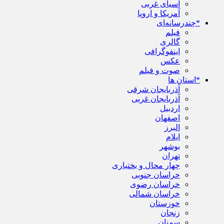
آسیای غربی
آمریکا و اروپا
*چندرسانه‌ای
فیلم
گالری
اینفوگرافی
عکس
صوت و فیلم
*استان ها
آذربایجان شرقی
آذربایجان غربی
اردبیل
اصفهان
البرز
ایلام
بوشهر
تهران
چهار محال و بختیاری
خراسان جنوبی
خراسان رضوی
خراسان شمالی
خوزستان
زنجان
سمنان