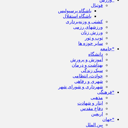
فوتبال
باشگاه پرسپولیس
باشگاه استقلال
کشتی و وزنه‌برداری
ورزشهای رزمی
ورزش زنان
توپ و تور
سایر حوزه ها
*جامعه
دانشگاه
آموزش و پرورش
بهداشت و درمان
سبک زندگی
حوادث، انتظامی
شهری و رفاهی
شهرداری و شورای شهر
*فرهنگی
مذهبی
ایثار و شهادت
دفاع مقدس
اربعین
*جهان
بین الملل