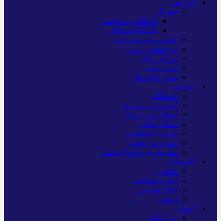
*ورزش
فوتبال
باشگاه پرسپولیس
باشگاه استقلال
کشتی و وزنه‌برداری
ورزشهای رزمی
ورزش زنان
توپ و تور
سایر حوزه ها
*جامعه
دانشگاه
آموزش و پرورش
بهداشت و درمان
سبک زندگی
حوادث، انتظامی
شهری و رفاهی
شهرداری و شورای شهر
*فرهنگی
مذهبی
ایثار و شهادت
دفاع مقدس
اربعین
*جهان
بین الملل