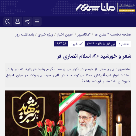
نام کاربری یا نشانی ایمیل
اینستاگرام
تلگرام
صفحه نخست
*استان ها
/
*ماناسپهر
/
آخرین اخبار
/
ویژه خبری
/
یادداشت روز
انتشار :
تیر ۱۶, ۱۴۰۵ - ۱۷:۱۴
کد خبر :
166356
سروش
ایتا
شعر و خورشید ✍️ اسلام انصاری فر
رمز عبور
آپارات
ماناسپهر - بی پاسخی از خودم در تکرار می پرسم: مگر می‌شود خورشید که نور را در
امتداد انوارِ امیدآفرینش معنا می‌کرد، حالا در قابی سرد، بی‌حرکت در میان امواج
مرا به خاطر بسپار
خروشان اشک‌ها و فریادها باشد؟