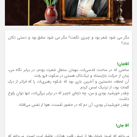
مگر می شود شعر بود و چیزی نگفت؟ مگر می شود عشق بود و دستی تکان
نداد؟
آقاجان!
ساعتی که در ساحت قدسی‌ات، مهمان محفلِ شعرت بودم، در برابر نگاه من،
زمان از حرکت بازایستاد و تیک‌تاکِ هستی در سکوت فرو رفت.
آن لحظه، نخستین و آخرین باری بود که شکوه رهبری‌ات را که فراتر از درکِ
کلمات بود، از نزدیک لمس کردم.
چقدر خورشید بودی و من، چه ذرّه‌ای ناچیز که در برابر بزرگی‌ات، تنها توانِ رکوع
داشت.
چقدر خورشیدتر بودی، آن دم که در حضور نَفَست، هوا از نفس می‌افتاد.
آقا جان!
می‌دانم که امروز خیابان‌ها از تپش قلب هزاران عاشق لبریز است. می‌دانم که