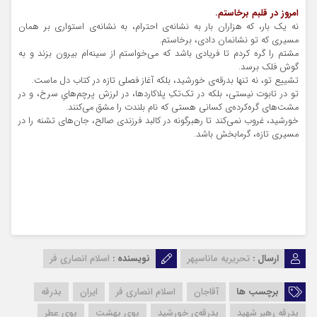
امروز در قلبم برخاستم.
نه یک بار، که هزاران بار به نشانه‌ی احترام، به نشانه‌ی استواری بر همان
مسیری که تو نشانمان دادی، برخاستم.
مشتم را گره کردم تا فریادی باشد که می‌خواستم از سینه‌ام بیرون بزند و به
گوش فلک برسد.
تشییع تو، نه تنها بدرقه‌ی خورشید، بلکه آغاز فصلی تازه در کتاب دل ماست.
تو در تابوت نیستی، بلکه در تک‌تکِ پلاکاردها، در لرزش پرچم‌هایِ سرخ، و در
مشت‌های گره‌کرده‌ی کسانی هستی که نام بلندت را مشق می‌کنند.
خورشید، غروب نمی‌کند‌ تا رهبرگونه در کالبد فرزندی صالح، جان‌های تشنه را در
مسیری تازه، گرمابخش باشد.
ارسال :
تحریریه ماناسپهر
نویسنده :
اسلام انصاری فر
برچسب ها
آقاجان
اسلام انصاری فر
ایران
بدرقه
بدرقه رهبر شهید
بدرقه‌ی خورشید
بوی بهشت
بوی عطر