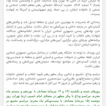
به گزارش ایرنا، در حالی که تهران وارد مذاکرات جدی با واشنگتن شده بود،
بامداد ۹ اسفند ۱۴۰۴، ‌حضرت آیت‌الله خامنه‌ای رهبر معظم انقلاب اسلامی و
جمعی از خانواده ایشان در پی حمله رژیم صهیونیستی و آمریکا به شهادت
رسیدند.
رخدادی که به‌سرعت به مهم‌ترین خبر ایران و منطقه تبدیل شد و واکنش‌های
گسترده‌ای در عرصه داخلی و بین‌المللی به دنبال داشت. ساعاتی پس از انتشار
خبر، نهادهای رسمی جمهوری اسلامی ایران با انتشار اطلاعیه‌های جداگانه،
شهادت رهبر انقلاب را تایید کردند و در پی آن، دولت با اعلام عزای عمومی،
برنامه‌های ویژه‌ای برای برگزاری آیین‌های عزاداری، بزرگداشت و پاسداشت یاد
و خاطره ایشان تدارک دید.
این رویداد، با توجه به جایگاه رهبر انقلاب در ساختار سیاسی جمهوری اسلامی
ایران، نقطه عطفی در تحولات سیاسی و امنیتی کشور و منطقه به شمار می‌رود
و بازتاب گسترده‌ای در مواضع دولت‌ها، سازمان‌های بین‌المللی و رسانه‌های
جهان داشت.
مراسم وداع، تشییع و تدفین پیکر مطهر رهبر شهید انقلاب و اعضای خانواده
ایشان؛ مصباح‌الهدی باقری‌کنی، سیده‌بشری حسینی خامنه‌ای، زهرا حدادعادل
و زهرا محمدی گلپایگانی از امروز ۱۳ تیر آغاز تا هجدهم این ماه ادامه دارد.
روزهای شنبه و یکشنبه (۱۳ و ۱۴ تیرماه) مصادف با نوزدهم و بیستم ماه
محرم، مراسم وداع با پیکر مطهر در مصلای امام خمینی (ره) تهران، روز
دوشنبه (۱۵ تیرماه) مصادف با بیست‌ویکم ماه محرم؛ مراسم تشییع در
تهران. روز سه‌شنبه (۱۶ تیرماه) مصادف با بیست‌ودوم ماه محرم؛ مراسم