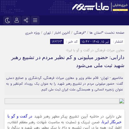
نام کاربری یا نشانی ایمیل
اینستاگرام
تلگرام
صفحه نخست
*استان ها
/
*فرهنگی
/
آخرین اخبار
/
تهران
/
ویژه خبری
انتشار :
تیر ۱۵, ۱۴۰۵ - ۱۵:۴۲
کد خبر :
166263
سروش
ایتا
معاون میراث فرهنگی در گفت و گو با ایرنا؛
رمز عبور
آپارات
دارابی: حضور میلیونی و کم نظیر مردم در تشییع رهبر
شهید ثبت ملی می‌شود
مرا به خاطر بسپار
ماناسپهر - تهران- قائم مقام وزیر و معاون میراث فرهنگی، گردشگری و صنایع دستی
گفت: حضور میلیونی مردم در تشییع رهبر شهید را به عنوان یک رویداد کم‌نظیر و به
عنوان زنجیره انسانی و همبستگی ملت ایران ثبت ملی کنیم.
علی دارابی در حاشیه آیین تشییع پیکر مطهر رهبر شهید
در گفت و گو با
ضمن تبریک و تسلیت به مناسبت شهادت رهبر معظم انقلاب،
خبرنگار ایرنا،
اظهار کرد: همه ما در آیین تشییع و داع با پیکر مطهر رهبر شهید و بزرگوار با