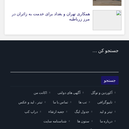
همکاری تهران و بغداد برای خدمت به زائران در
مرز زرباطیه
جستجو کن …
آکوردین و توگل
آگهی های دولتی
اکانت من
تایپوگرافی
تب ها
تماس با ما
تیتر ، لید و عکس
تیتر و لید
جدول لیگ
جعبه ارتقاء
دراپ کپ
درباره ما
ستون ها
شناسنامه سایت