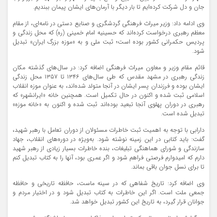
جان و دل شرکت کرده‌ایم تا بار دیگر با آرمان‌های ایشان پیمان ببندیم.
وی ادامه داد: وزیر میراث فرهنگی گردشگری و صنایع دستی در نامه‌ای، از مقام
معظم رهبری درخواست کرده‌اند که حسینیه امام خمینی (ره) که محل زندگی و
پردیس حکمرانی کشور بوده است؛ ثبت ملی و به «موزه بزرگ ایران» تبدیل
شود.
قائم مقام وزیر و معاون میراث فرهنگی اضافه کرد: در سال‌های گذشته مکان
زندگی رهبری در مشهد مقدس که طی سال‌های ۱۳۴۶ تا ۱۳۵۷ محل زندگی
ایشان بوده و فرزندان پسر ایشان در آنجا متولد شده‌اند، به عنوان موزه انقلاب
اسلامی ثبت شده و اکنون در حال تکمیل است. همچنین خانه «ایرانشهر» که
رهبری در دوران پهلوی آنجا تبعید بوده‌اند ثبت شده و اکنون به «خانه موزه»
تبدیل شده است.
دارابی با توجه به اهمیت ثبت خاطرات مسئولان از دوران تعامل با رهبر شهید،
گفت: باید کتابی در این زمینه نوشته شود. به‌ویژه در دوره‌های انقلاب، جهاد
سازندگی و شورای هماهنگی تبلیغات، بنده خاطرات بسیار زیادی از رهبر شهید
دارم که امیدوارم فرصتی فراهم شود و اگر عمری بود، آنها را به کتاب تبدیل کنم
تا برای نسل جوان باقی بماند.
وی اضافه کرد: تاریخ شفاهی که در سینه ماست، حافظه تاریخی و حافظه
جمعی ملت است. اگر این خاطرات به کتاب تبدیل شود و در اختیار مردم و
جوانان قرار گیرد، به تاریخ این کشور تبدیل خواهد شد.