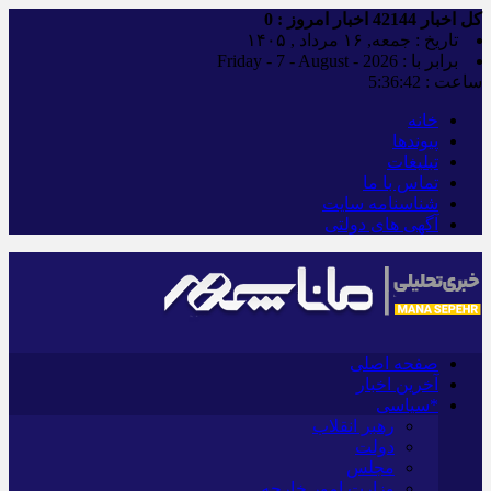
کل اخبار
42144
اخبار امروز :
0
تاریخ : جمعه, ۱۶ مرداد , ۱۴۰۵
برابر با : Friday - 7 - August - 2026
ساعت :
5:36:44
خانه
پیوندها
تبلیغات
تماس با ما
شناسنامه سایت
آگهی های دولتی
صفحه اصلی
آخرین اخبار
*سیاسی
رهبر انقلاب
دولت
مجلس
وزارت امور خارجه