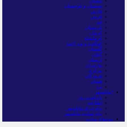
سمنان
سیستان و بلوچستان
فارس
قزوین
قم
کردستان
کرمان
کرمانشاه
کهگلویه و بویر احمد
گلستان
گیلان
لرستان
مازندران
مرکزی
هرمزگان
همدان
یزد
*ماناسپهر
یادداشت روز
اطلاعیه
پیام تبریک ماناسپهر
پیام تسلیت ماناسپهر
پیوندهای سایت