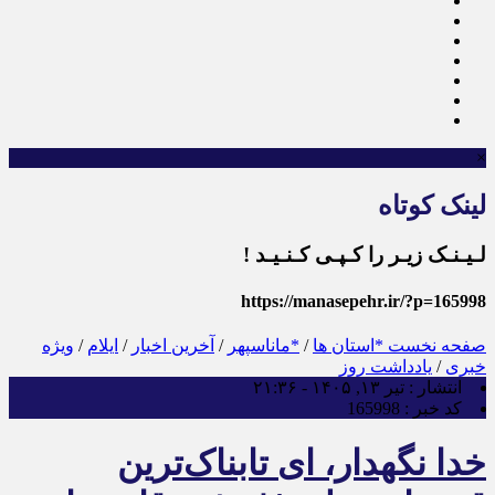
×
لینک کوتاه
لـیـنـک زیـر را کـپـی کـنـیـد !
https://manasepehr.ir/?p=165998
صفحه نخست
*استان ها
/
*ماناسپهر
/
آخرین اخبار
/
ایلام
/
ویژه
خبری
/
یادداشت روز
انتشار :
تیر ۱۳, ۱۴۰۵ - ۲۱:۳۶
کد خبر :
165998
خدا نگهدار، ای تابناک‌ترین