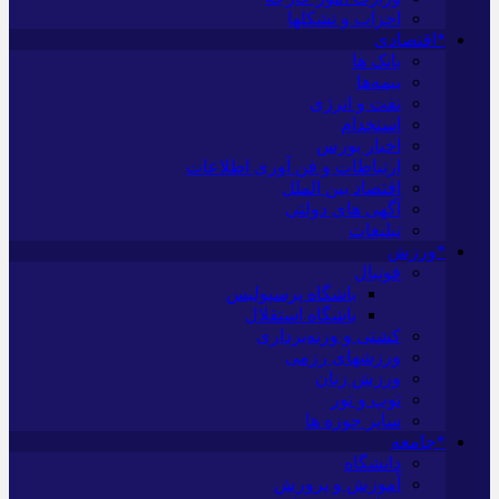
احزاب و تشکلها
*اقتصادی
بانک ها
بیمه‌ها
نفت و انرژی
استخدام
اخبار بورس
ارتباطات و فن آوری اطلاعات
اقتصاد بین الملل
آگهی های دولتی
تبلیغات
*ورزش
فوتبال
باشگاه پرسپولیس
باشگاه استقلال
کشتی و وزنه‌برداری
ورزشهای رزمی
ورزش زنان
توپ و تور
سایر حوزه ها
*جامعه
دانشگاه
آموزش و پرورش