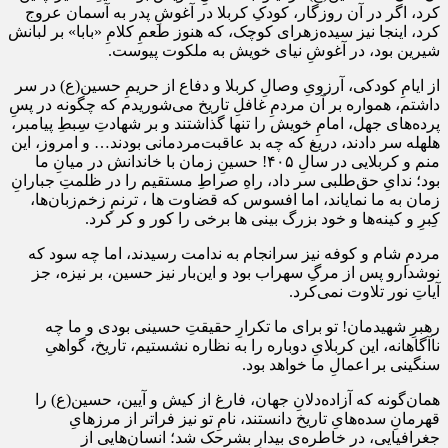
کرد، اگر در آن روزگار، کودکِ کربلا در آغوشِ پدر به آسمان عروج
کرد، اینجا نیز سیده‌زهرای کوچک، که هنوز طعمِ کلامِ «بابا» بر لبانش
شیرین بود، در آغوشِ نیای خویش به ملکوت پیوست.
از ایامِ کودکی، آرزویِ وصالِ کربلا و دفاع از حریمِ حسین(ع) در سر
داشتم، همواره بر آن مردمِ غافلِ تاریخ می‌شوریدم که چگونه در پسِ
پرده‌های جهل، امامِ خویش را تنها گذاشتند و بر شهادتِ سِبطِ پیامبر،
هلهله سر دادند، دریغ که چه بد عاقبت‌مردمانی بودند… و امروز، این
منم و کربلایی در سالِ ۴۰۵! حسینِ زمان با خاندانش در میانِ ما
بود؛ ندایِ حق‌طلبی سر داد، راهِ صراطِ مستقیم را در ظلمتِ جبارانِ
زمان به ما نمایاند، اما افسوس که قضاوت ها ، ترنمِ زخم‌زبان‌ها،
کِبرِ و کینه‌ها و خود بزرگ بینی ها برخی را کور و کر کرد.
مردمِ شام و کوفه نیز سرانجام به ندامت رسیدند، اما چه سود که
نوشدارو پس از مرگِ سهراب بود و این‌بار نیز حسین، بر نیزه، جز
آیاتِ نور تلاوت نمی‌کرد.
رهبرِ شهیدمان! تو برای ما تکرارِ حقیقتِ حسینی بودی و ما چه
ناآگاهانه، این کربلایِ دوباره را به نظاره نشستیم، تاریخ، گواهیِ
سنگینی بر اعمالِ ما خواهد بود.
همان‌گونه که آزاده‌دلانِ جهان، فارغ از کیش و آیین، حسین(ع) را
قهرمانِ سده‌هایِ تاریخ دانستند، نامِ تو نیز فراتر از مرزهایِ
جغرافیایی، در خاطره‌ی بیدارِ بشرحک شد؛ انسان‌هایی از