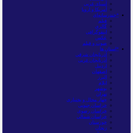
آسیای غربی
آمریکا و اروپا
*چندرسانه‌ای
فیلم
گالری
اینفوگرافی
عکس
صوت و فیلم
*استان ها
آذربایجان شرقی
آذربایجان غربی
اردبیل
اصفهان
البرز
ایلام
بوشهر
تهران
چهار محال و بختیاری
خراسان جنوبی
خراسان رضوی
خراسان شمالی
خوزستان
زنجان