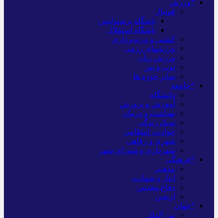
*ورزش
فوتبال
باشگاه پرسپولیس
باشگاه استقلال
کشتی و وزنه‌برداری
ورزشهای رزمی
ورزش زنان
توپ و تور
سایر حوزه ها
*جامعه
دانشگاه
آموزش و پرورش
بهداشت و درمان
سبک زندگی
حوادث، انتظامی
شهری و رفاهی
شهرداری و شورای شهر
*فرهنگی
مذهبی
ایثار و شهادت
دفاع مقدس
اربعین
*جهان
بین الملل