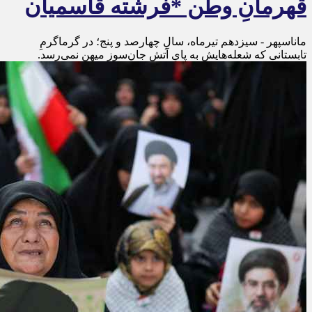
قهرمانِ وطن *فرشته قاسمیان
ماناسپهر - سیزدهم تیرماه، سالِ چهارصد و پنج؛ در گرماگرمِ
تابستانی که شعله‌هایش به پایِ آتشِ جان‌سوزِ میهن نمی‌رسد.