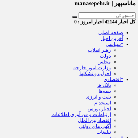
ماناسپهر | manasepehr.ir
کل اخبار
42144
اخبار امروز :
0
صفحه اصلی
آخرین اخبار
*سیاسی
رهبر انقلاب
دولت
مجلس
وزارت امور خارجه
احزاب و تشکلها
*اقتصادی
بانک ها
بیمه‌ها
نفت و انرژی
استخدام
اخبار بورس
ارتباطات و فن آوری اطلاعات
اقتصاد بین الملل
آگهی های دولتی
تبلیغات
*ورزش