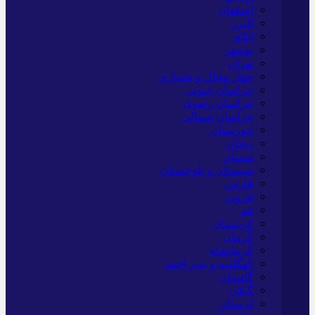
اصفهان
البرز
ایلام
بوشهر
تهران
چهار محال و بختیاری
خراسان جنوبی
خراسان رضوی
خراسان شمالی
خوزستان
زنجان
سمنان
سیستان و بلوچستان
فارس
قزوین
قم
کردستان
کرمان
کرمانشاه
کهگلویه و بویر احمد
گلستان
گیلان
لرستان