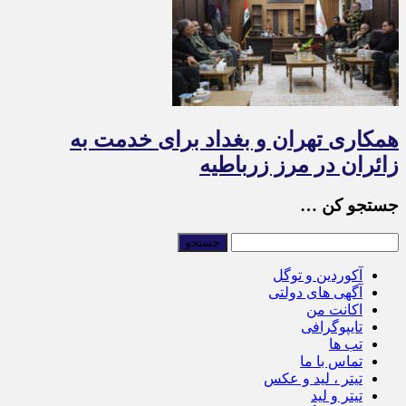
همکاری تهران و بغداد برای خدمت به
زائران در مرز زرباطیه
جستجو کن …
آکوردین و توگل
آگهی های دولتی
اکانت من
تایپوگرافی
تب ها
تماس با ما
تیتر ، لید و عکس
تیتر و لید