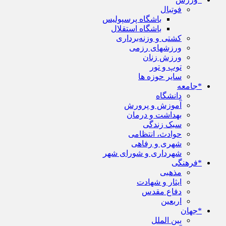
فوتبال
باشگاه پرسپولیس
باشگاه استقلال
کشتی و وزنه‌برداری
ورزشهای رزمی
ورزش زنان
توپ و تور
سایر حوزه ها
*جامعه
دانشگاه
آموزش و پرورش
بهداشت و درمان
سبک زندگی
حوادث، انتظامی
شهری و رفاهی
شهرداری و شورای شهر
*فرهنگی
مذهبی
ایثار و شهادت
دفاع مقدس
اربعین
*جهان
بین الملل