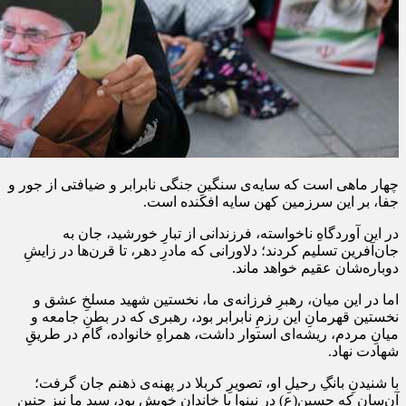
چهار ماهی است که سایه‌ی سنگینِ جنگی نابرابر و ضیافتی از جور و
جفا، بر این سرزمین کهن سایه افکنده است.
در این آوردگاهِ ناخواسته، فرزندانی از تبارِ خورشید، جان به
جان‌آفرین تسلیم کردند؛ دلاورانی که مادرِ دهر، تا قرن‌ها در زایشِ
دوباره‌شان عقیم خواهد ماند.
اما در این میان، رهبرِ فرزانه‌ی ما، نخستین شهید مسلخِ عشق و
نخستین قهرمانِ این رزمِ نابرابر بود، رهبری که در بطنِ جامعه و
میانِ مردم، ریشه‌ای استوار داشت، همراهِ خانواده، گام در طریقِ
شهادت نهاد.
با شنیدنِ بانگِ رحیلِ او، تصویرِ کربلا در پهنه‌ی ذهنم جان گرفت؛
آن‌سان که حسین(ع) در نینوا با خاندانِ خویش بود، سیدِ ما نیز چنین