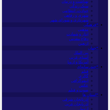
بهداشت و درمان
سبک زندگی
حوادث، انتظامی
شهری و رفاهی
شهرداری و شورای شهر
*فرهنگی
مذهبی
ایثار و شهادت
دفاع مقدس
اربعین
*جهان
بین الملل
آسیای غربی
آمریکا و اروپا
*چندرسانه‌ای
فیلم
گالری
اینفوگرافی
عکس
صوت و فیلم
*استان ها
آذربایجان شرقی
آذربایجان غربی
اردبیل