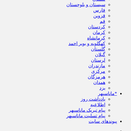
سیستان و بلوچستان
فارس
قزوین
قم
کردستان
کرمان
کرمانشاه
کهگلویه و بویر احمد
گلستان
گیلان
لرستان
مازندران
مرکزی
هرمزگان
همدان
یزد
*ماناسپهر
یادداشت روز
اطلاعیه
پیام تبریک ماناسپهر
پیام تسلیت ماناسپهر
پیوندهای سایت