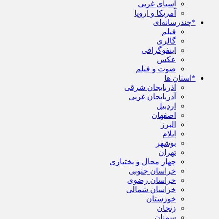
آسیای غربی
آمریکا و اروپا
*چندرسانه‌ای
فیلم
گالری
اینفوگرافی
عکس
صوت و فیلم
*استان ها
آذربایجان شرقی
آذربایجان غربی
اردبیل
اصفهان
البرز
ایلام
بوشهر
تهران
چهار محال و بختیاری
خراسان جنوبی
خراسان رضوی
خراسان شمالی
خوزستان
زنجان
سمنان