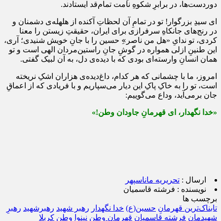
دوردست‌ها، در برابرِ شکوهِ نامت تمام‌قد ایستادند.
ای سیدِ بزرگوار! تو در تمامِ آن لحظاتِ آکنده از هلهله‌ی دشمنان و
در رنج‌های جانکاهِ سرفرازی برای ایران، حقیقتِ زیستن را معنا
کردی، تو ندایِ «هل من ناصر»ِ حسین را با جانِ خویش شنیدی؛ آری،
این طنینِ ازلی همواره در گوشِ جانِ راستین‌مردان الهی است و تو
همان انسانِ وارسته‌ای بودی که با دیده‌ی دل، به آن لبیک گفتی.
امروز، ما با چشمانی که هر کدام، داغ‌دیده‌ی هزاران اشکِ نریخته
است، تو را به خاکِ پاکِ این دیار می‌سپاریم و با فریادی که از اعماقِ
جان برمی‌آید، وداع می‌گوییم:
«خدا نگهدار، ای قهرمانِ جاودان وطن!»
ارسال :
تحریریه ماناسپهر
نویسنده :
فرشته قاسمیان
برچسب ها
تابناک‌ترین قهرمانِ
حسین(ع)
خدا نگهدار
رهبر شهید
رهبرشهید
رهبرِ
شهیدمان
فرشته قاسمیان
قهرمانِ وطن
نینوا
وطن
کربلا