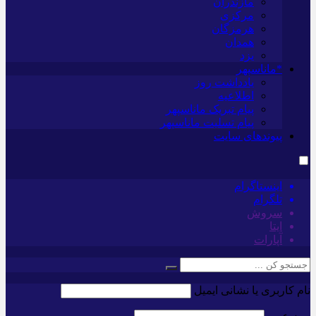
مازندران
مرکزی
هرمزگان
همدان
یزد
*ماناسپهر
یادداشت روز
اطلاعیه
پیام تبریک ماناسپهر
پیام تسلیت ماناسپهر
پیوندهای سایت
اینستاگرام
تلگرام
سروش
ایتا
آپارات
نام کاربری یا نشانی ایمیل