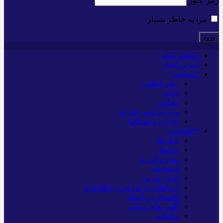
رمز عبور
مرا به خاطر بسپار
صفحه اصلی
آخرین اخبار
*سیاسی
رهبر انقلاب
دولت
مجلس
وزارت امور خارجه
احزاب و تشکلها
*اقتصادی
بانک ها
بیمه‌ها
نفت و انرژی
استخدام
اخبار بورس
ارتباطات و فن آوری اطلاعات
اقتصاد بین الملل
آگهی های دولتی
تبلیغات