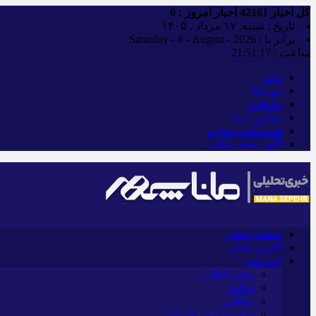
کل اخبار
42161
اخبار امروز :
0
تاریخ : شنبه, ۱۷ مرداد , ۱۴۰۵
برابر با : Saturday - 8 - August - 2026
ساعت :
21:51:18
خانه
پیوندها
تبلیغات
تماس با ما
شناسنامه سایت
آگهی های دولتی
صفحه اصلی
آخرین اخبار
*سیاسی
رهبر انقلاب
دولت
مجلس
وزارت امور خارجه