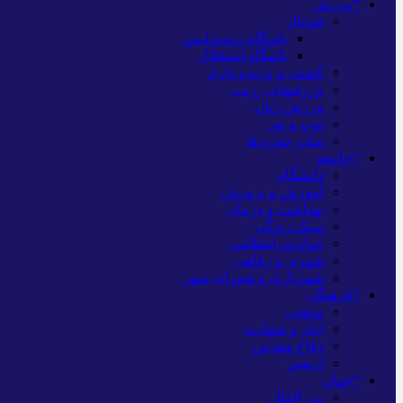
*ورزش
فوتبال
باشگاه پرسپولیس
باشگاه استقلال
کشتی و وزنه‌برداری
ورزشهای رزمی
ورزش زنان
توپ و تور
سایر حوزه ها
*جامعه
دانشگاه
آموزش و پرورش
بهداشت و درمان
سبک زندگی
حوادث، انتظامی
شهری و رفاهی
شهرداری و شورای شهر
*فرهنگی
مذهبی
ایثار و شهادت
دفاع مقدس
اربعین
*جهان
بین الملل