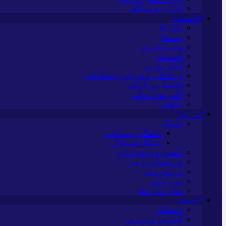
احزاب و تشکلها
*اقتصادی
بانک ها
بیمه‌ها
نفت و انرژی
استخدام
اخبار بورس
ارتباطات و فن آوری اطلاعات
اقتصاد بین الملل
آگهی های دولتی
تبلیغات
*ورزش
فوتبال
باشگاه پرسپولیس
باشگاه استقلال
کشتی و وزنه‌برداری
ورزشهای رزمی
ورزش زنان
توپ و تور
سایر حوزه ها
*جامعه
دانشگاه
آموزش و پرورش