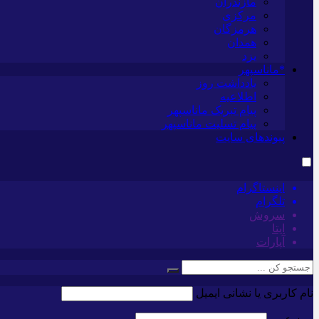
مازندران
مرکزی
هرمزگان
همدان
یزد
*ماناسپهر
یادداشت روز
اطلاعیه
پیام تبریک ماناسپهر
پیام تسلیت ماناسپهر
پیوندهای سایت
اینستاگرام
تلگرام
سروش
ایتا
آپارات
نام کاربری یا نشانی ایمیل