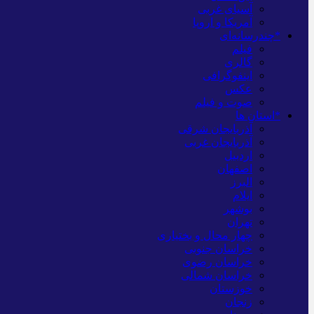
آسیای غربی
آمریکا و اروپا
*چندرسانه‌ای
فیلم
گالری
اینفوگرافی
عکس
صوت و فیلم
*استان ها
آذربایجان شرقی
آذربایجان غربی
اردبیل
اصفهان
البرز
ایلام
بوشهر
تهران
چهار محال و بختیاری
خراسان جنوبی
خراسان رضوی
خراسان شمالی
خوزستان
زنجان