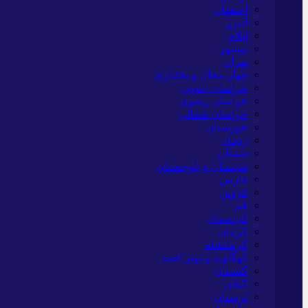
اصفهان
البرز
ایلام
بوشهر
تهران
چهار محال و بختیاری
خراسان جنوبی
خراسان رضوی
خراسان شمالی
خوزستان
زنجان
سمنان
سیستان و بلوچستان
فارس
قزوین
قم
کردستان
کرمان
کرمانشاه
کهگلویه و بویر احمد
گلستان
گیلان
لرستان