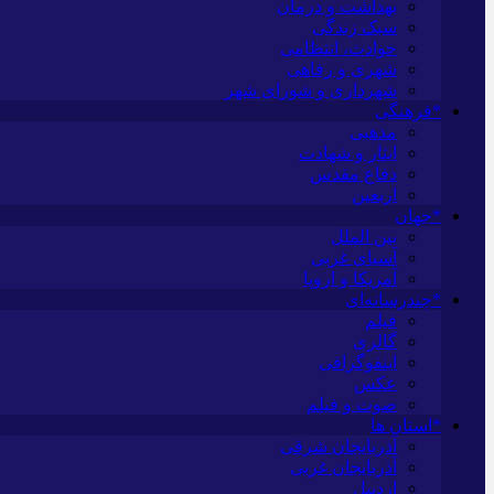
بهداشت و درمان
سبک زندگی
حوادث، انتظامی
شهری و رفاهی
شهرداری و شورای شهر
*فرهنگی
مذهبی
ایثار و شهادت
دفاع مقدس
اربعین
*جهان
بین الملل
آسیای غربی
آمریکا و اروپا
*چندرسانه‌ای
فیلم
گالری
اینفوگرافی
عکس
صوت و فیلم
*استان ها
آذربایجان شرقی
آذربایجان غربی
اردبیل