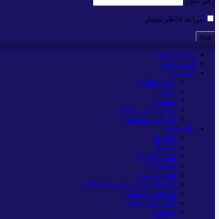
رمز عبور
مرا به خاطر بسپار
صفحه اصلی
آخرین اخبار
*سیاسی
رهبر انقلاب
دولت
مجلس
وزارت امور خارجه
احزاب و تشکلها
*اقتصادی
بانک ها
بیمه‌ها
نفت و انرژی
استخدام
اخبار بورس
ارتباطات و فن آوری اطلاعات
اقتصاد بین الملل
آگهی های دولتی
تبلیغات