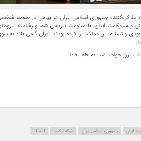
بوشهر
تهران
 مذاکره‌کننده جمهوری اسلامی ایران در پیامی در صفحه شخص
چهار محال و بخ
 و سروقامت ایران! با مقاومت تاریخی شما و رشادت نیروها
خراسان جنوبی
بودی و تسلیم این مملکت را کرده بودند، ایران گامی بلند به سو
د.
خراسان رضوی
خراسان شمالی
ن ما پیروز خواهد شد. به لطف خدا.
خوزستان
زنجان
سمنان
سیستان و بلو
فارس
قزوین
قم
کردستان
به ایران
جمهوری اسلامی ایران
شبکه ایکس
قالیباف
کرمان