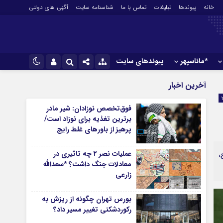
خانه
پیوندها
تبلیغات
تماس با ما
شناسنامه سایت
آگهی های دولتی
*ماناسپهر
پیوندهای سایت
*ورزش
نام کاربری یا نشانی ایمیل
اینستاگرام
آخرین اخبار
فوتبال
تلگرام
فوق‌تخصص نوزادان: شیر مادر
باشگاه پرسپولیس
برترین تغذیه برای نوزاد است/
رمز عبور
سروش
باشگاه استقلال
پرهیز از باورهای غلط رایج
کشتی و وزنه‌برداری
ایتا
عملیات نصر ۲ چه تاثیری در
،
ورزشهای رزمی
مرا به خاطر بسپار
آپارات
معادلات جنگ داشت؟ *سعدالله
آوری اطلاعات
ورزش زنان
زارعی
لل
توپ و تور
ی
سایر حوزه ها
بورس تهران چگونه از ریزش به
رکوردشکنی تغییر مسیر داد؟
*جامعه