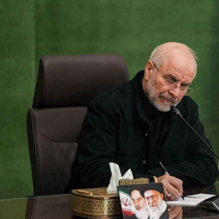
*چندرسانه‌ای
*استان ها
فیلم
آذربایجان شرق
گالری
آذربایجان غربی
اینفوگرافی
اردبیل
عکس
اصفهان
صوت و فیلم
البرز
ایلام