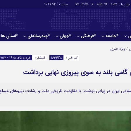
برابر با : Saturday - 8 - August - 2026
ساعت :
10:21:53
ش
*جامعه
*فرهنگی
*جهان
*چندرسانه‌ای
*استان ها
*سیاسی
*اقتصادی
/
ویژه خبری
رهبر انقلاب
بانک ها
کد خبر :
164428
انتشار :
خرداد ۲۵, ۱۴۰۵ - ۲۰:۱۲
دولت
بیمه‌ها
ن گامی بلند به سوی پیروزی نهایی برداشت
مجلس
نفت و انرژی
وزارت امور خارجه
استخدام
احزاب و تشکلها
اخبار بورس
اسلامی ایران در پیامی نوشت: با مقاومت تاریخی ملت و رشادت نیروهای مسلح
ارتباطات و فن 
اقتصاد بین الم
آگهی های دولت
تبلیغات