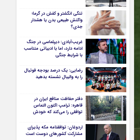
دانشگاه
تنگی انگشتر و کفش در گرما؛
آموزش و پرورش
واکنش طبیعی بدن یا هشدار
جدی؟
بهداشت و درمان
سبک زندگی
غریب‌آبادی: دیپلماسی در جنگ
حوادث، انتظامی
ادامه دارد، اما با ادبیاتی متناسب
با شرایط جنگی
شهری و رفاهی
شهرداری و شورای شهر
رضایی: یک درصد بودجه فوتبال
را به والیبال نشسته بدهید
*ماناسپهر
ی
یادداشت روز
دفتر حفاظت منافع ایران در
اطلاعیه
قاهره: ترامپ اکنون التماس
پیام تبریک ماناسپهر
توافقی را می‌کند که خودش
پیام تسلیت ماناسپهر
ویران کرد
اردوغان: توافقنامه مکه پذیرای
پیوندهای سایت
مشارکت کشورهای دوست است