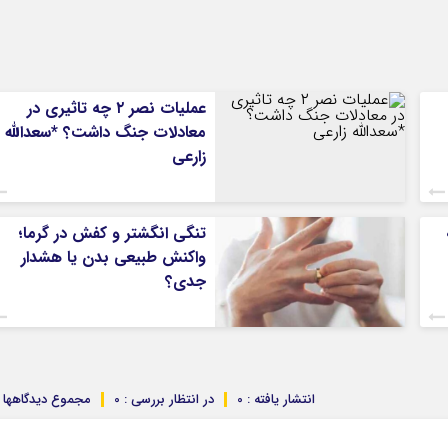
کرمانشاه
کهگلویه و بویر
گلستان
گیلان
عملیات نصر ۲ چه تاثیری در
لرستان
معادلات جنگ داشت؟ *سعدالله
مازندران
زارعی
مرکزی
هرمزگان
تنگی انگشتر و کفش در گرما؛
همدان
واکنش طبیعی بدن یا هشدار
یزد
جدی؟
انتشار یافته : 0
در انتظار بررسی : 0
مجموع دیدگاهها : 