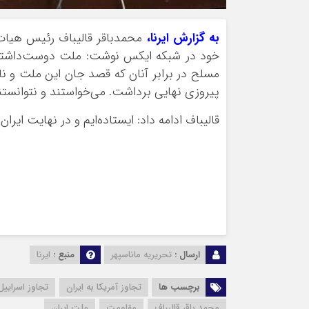
به گزارش ایرنا،
محمدباقر قالیباف رئیس هیات
خود در شبکه ایکس نوشت: ملت دوست‌داشتنی
مسلح در برابر آنان که قصد جان این ملت و نا
پیروزی نهایی برداشت. می‌خواستند و نتوانستن
قالیباف ادامه داد: ایستاده‌ایم و در نهایت ایرا
ارسال :
تحریریه ماناسپهر
منبع :
ایرنا
برچسب ها
تجاوز آمریکا به ایران
تجاوز اسراییل 
محمد باقر قالیباف
مقاومت
ملت ایران