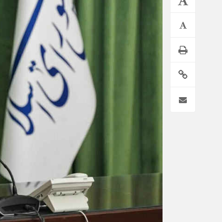
*فرهنگی
*جهان
مذهبی
بین الملل
ایثار و شهادت
آسیای غربی
دفاع مقدس
آمریکا و اروپا
اربعین