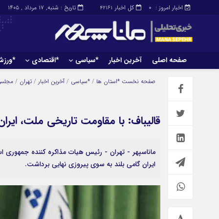
اخبار امروز :
کل اخبار
تاریخ : شنبه, ۱۷ مرداد , ۱۴۰۵
42161
0
صفحه اصلی
آخرین اخبار
*سیاسی
*اقتصادی
*ورز
صفحه اصلی
آخرین اخبار
صفحه نخست
*استان ها
/
*سیاسی
/
آخرین اخبار
/
تهران
/
مجلس
قالیباف: با مقاومت تاریخی ملت، ایرا
ماناسپهر - تهران - رئیس هیات مذاکره کننده جمهوری 
ایران گامی بلند به سوی پیروزی نهایی برداشت.