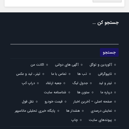
جستجو کن …
آکوردین و توگل
آگهی های دولتی
اکانت من
تایپوگرافی
تب ها
تماس با ما
تیتر ، لید و عکس
تیتر و لید
جدول لیگ
جعبه ارتقاء
دراپ کپ
درباره ما
ستون ها
شناسنامه سایت
صفحه اصلی – آخرین اخبار
قیمت خودرو
نقل قول
نمایش درصدی
هشدار ها
پایگاه خبری تحلیلی ماناسپهر
پیوندهای سایت
چاپ