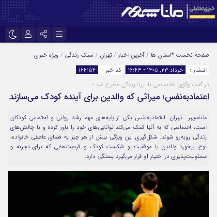
نام کاربری یا نشانی ایمیل
اینستاگرام
تلگرام
صفحه نخست
*استان ها
/
آخرین اخبار
/
تهران
/
سبک زندگی
/
ویژه خبری
انتشار :
خرداد ۲۳, ۱۴۰۵ - ۱۶:۴۳
کد خبر :
164154
سروش
ایتا
در گفت وگوی اختصاصی با ایرنا زندگی مطرح شد ؛
رمز عبور
آپارات
اعتمادبه‌نفس؛ میراثی که والدین برای آینده کودک می‌سازند
ماناسپهر - تهران- اعتمادبه‌نفس یکی از پایه‌های مهم رشد روانی و اجتماعی کودکان
است، احساسی که به آنها کمک می‌کند توانایی‌های خود را باور کرده و با چالش‌های
مرا به خاطر بسپار
زندگی روبه‌رو شوند. شکل‌گیری این ویژگی بیش از هر چیز به فضای عاطفی خانواده،
نوع برخورد والدین با موفقیت و شکست کودک و فرصت‌هایی که برای تجربه و
مسئولیت‌پذیری در اختیار او قرار می‌گیرد بستگی دارد.