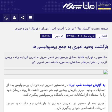
اینستاگرام
نام کاربری یا نشانی ایمیل
تلگرام
صفحه نخست
*استان ها
/
*ورزش
/
آخرین اخبار
/
تهران
/
فوتبال
/
ویژه خبری
انتشار :
خرداد ۱۸, ۱۴۰۵ - ۲۳:۵۵
کد خبر :
163932
سروش
ایتا
بازگشت وحید امیری به جمع پرسپولیسی‌ها
رمز عبور
آپارات
ماناسپهر - تهران- هافبک سابق پرسپولیس عصر امروز به تمرین این تیم رفت و پس
از دیدار با هم‌تیمی‌های سابقش، به صورت اختصاصی تمرین کرد.
مرا به خاطر بسپار
به گزارش دوشنبه شب ایرنا،
در نخستین تمرین تیم فوتبال پرسپولیس بعد از
تعطیلات، وحید امیری بازیکن پیشین تیم هم حضور داشت تا روند درمان خود
را با استفاده از امکانات تمرینی باشگاه پرسپولیس پیگیری کند.
امیری بعد از حضور در تمرین، دیداری با بازیکنان تیم داشت و سپس
تمرینات اختصاصی خود را پیگیری کرد.