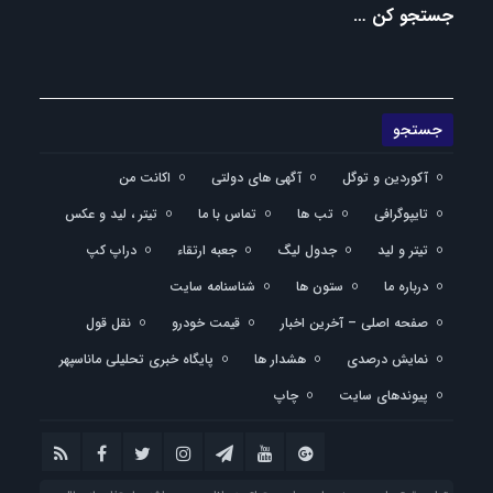
جستجو کن …
آکوردین و توگل
آگهی های دولتی
اکانت من
تایپوگرافی
تب ها
تماس با ما
تیتر ، لید و عکس
تیتر و لید
جدول لیگ
جعبه ارتقاء
دراپ کپ
درباره ما
ستون ها
شناسنامه سایت
صفحه اصلی – آخرین اخبار
قیمت خودرو
نقل قول
نمایش درصدی
هشدار ها
پایگاه خبری تحلیلی ماناسپهر
پیوندهای سایت
چاپ