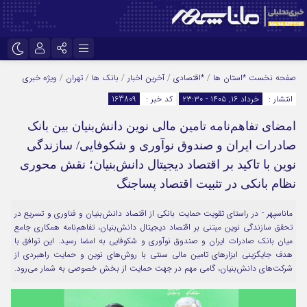
نام کاربری یا نشانی ایمیل
اینستاگرام
تلگرام
صفحه نخست
*استان ها
/
*اقتصادی
/
آخرین اخبار
/
بانک ها
/
تهران
/
ویژه خبری
انتشار :
خرداد ۱۶, ۱۴۰۵ - ۲۳:۳۰
کد خبر :
163809
سروش
ایتا
امضای تفاهم‌نامه تامین مالی نوین دانش‌بنیان بین بانک
رمز عبور
آپارات
صادرات ایران و صندوق نوآوری و شکوفایی/ سازندگی
نوین با تاکید بر اقتصاد دیجیتال دانش‌بنیان؛ نقش محوری
مرا به خاطر بسپار
نظام بانکی در تثبیت اقتصاد پساجنگ
ماناسپهر - در راستای تقویت حمایت بانکی از اقتصاد دانش‌بنیان و فناوری و تسریع در
تحقق سازندگی نوین مبتنی بر اقتصاد دیجیتال دانش‌بنیان، تفاهم‌نامه همکاری جامع
میان بانک صادرات ایران و صندوق نوآوری و شکوفایی به امضا رسید. این توافق با
هدف جایگزینی ابزارهای تامین مالی سنتی با روش‌های نوین و حمایت راهبردی از
شرکت‌های دانش‌بنیان، گامی مهم در جهت حمایت از بخش خصوصی به شمار می‌رود.