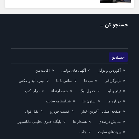
جستجو کن …
آکوردین و توگل
آگهی های دولتی
اکانت من
تایپوگرافی
تب ها
تماس با ما
تیتر ، لید و عکس
تیتر و لید
جدول لیگ
جعبه ارتقاء
دراپ کپ
درباره ما
ستون ها
شناسنامه سایت
صفحه اصلی – آخرین اخبار
قیمت خودرو
نقل قول
نمایش درصدی
هشدار ها
پایگاه خبری تحلیلی ماناسپهر
پیوندهای سایت
چاپ