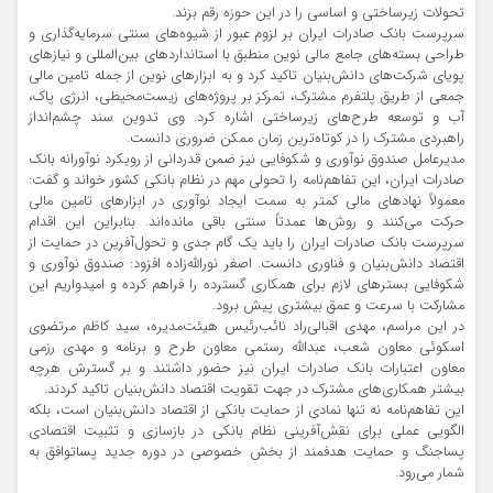
تحولات زیرساختی و اساسی را در این حوزه رقم بزند.
سرپرست بانک صادرات ایران بر لزوم عبور از شیوه‌های سنتی سرمایه‌گذاری و
طراحی بسته‌های جامع مالی نوین منطبق با استانداردهای بین‌المللی و نیازهای
پویای شرکت‌های دانش‌بنیان تاکید کرد و به ابزارهای نوین از جمله تامین مالی
جمعی از طریق پلتفرم مشترک، تمرکز بر پروژه‌های زیست‌محیطی، انرژی پاک،
آب و توسعه طرح‌های زیرساختی اشاره کرد. وی تدوین سند چشم‌انداز
راهبردی مشترک را در کوتاه‌ترین زمان ممکن ضروری دانست.
مدیرعامل صندوق نوآوری و شکوفایی نیز ضمن قدردانی از رویکرد نوآورانه بانک
صادرات ایران، این تفاهم‌نامه را تحولی مهم در نظام بانکی کشور خواند و گفت:
معمولاً نهادهای مالی کمتر به سمت ایجاد نوآوری در ابزارهای تامین مالی
حرکت می‌کنند و روش‌ها عمدتاً سنتی باقی مانده‌اند. بنابراین این اقدام
سرپرست بانک صادرات ایران را باید یک گام جدی و تحول‌آفرین در حمایت از
اقتصاد دانش‌بنیان و فناوری دانست. اصغر نورالله‌زاده افزود: صندوق نوآوری و
شکوفایی بسترهای لازم برای همکاری گسترده را فراهم کرده و امیدواریم این
مشارکت با سرعت و عمق بیشتری پیش برود.
در این مراسم، مهدی اقبالی‌راد نائب‌رئیس هیئت‌مدیره، سید کاظم مرتضوی
اسکوئی معاون شعب، عبدالله رستمی معاون طرح و برنامه و مهدی رزمی
معاون اعتبارات بانک صادرات ایران نیز حضور داشتند و بر گسترش هرچه
بیشتر همکاری‌های مشترک در جهت تقویت اقتصاد دانش‌بنیان تاکید کردند.
این تفاهم‌نامه نه تنها نمادی از حمایت بانکی از اقتصاد دانش‌بنیان است، بلکه
الگویی عملی برای نقش‌آفرینی نظام بانکی در بازسازی و تثبیت اقتصادی
پساجنگ و حمایت هدفمند از بخش خصوصی در دوره جدید پساتوافق به
شمار می‌رود.