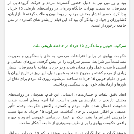
بود و ورامین نیز به دلیل حضور گسترده مردم و حرکت گروه‌هایی از
معترضان به سمت تهران، جایگاه ویژه‌ای در روایت‌های تاریخی ۱۵ خرداد
پیدا کرد، حضور اقشار مختلف مردم، از روحانیون و طلاب گرفته تا بازاریان،
کشاورزان و جوانان، بیانگر آن بود که این قیام از پشتوانه‌ای گسترده در متن
جامعه برخوردار است.
سرکوب خونین و ماندگاری ۱۵ خرداد در حافظه تاریخی ملت
حکومت پهلوی در برابر اعتراضات مردمی، به جای پاسخگویی و مدیریت
مسالمت‌آمیز شرایط، مسیر سرکوب را در پیش گرفت، نیروهای نظامی و
امنیتی با شدت عمل وارد میدان شدند و در جریان مقابله با معترضان، شمار
زیادی از مردم کشته و مجروح شدند به همین دلیل، این روز در تاریخ ایران با
عنوان «قیام خونین ۱۵ خرداد» شناخته می‌شود، روزی که مردم برای دفاع از
باورها و آرمان‌های خود، بهای سنگینی پرداختند.
ابعاد دقیق تلفات و خسارت‌های انسانی این قیام، همچنان در روایت‌های
مختلف تاریخی با تفاوت‌هایی همراه است، اما آنچه مسلم است، شدت
خشونت اعمال شده علیه مردم و گستره واکنش حکومت وقت، تأثیر
عمیقی بر افکار عمومی بر جای گذاشت، سرکوب ۱۵ خرداد نه تنها سبب
خاموشی اعتراض‌ها نشد، بلکه بر عمق نارضایتی عمومی افزود و چهره
واقعی حکومت پهلوی را برای طیف وسیع‌تری از جامعه آشکار ساخت.
پژوهشگران و تحلیلگران تاریخ معاصر معتقدند که ۱۵ خرداد، سرآغاز