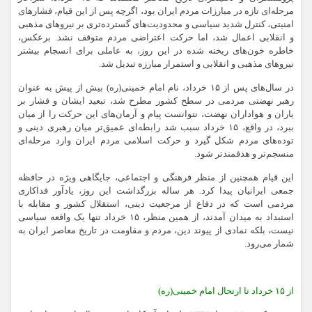
مرحله‌ای تازه در مبارزات مردم ایران بود، اگرچه پس از این قیام، فشارهای
امنیتی، کنترل شدید سیاسی و محدودیت‌های گسترده‌تری بر نیروهای مذهبی
و انقلابی اعمال شد، اما حرکت اعتراضی مردم متوقف نشد. برعکس،
خاطره خون‌های ریخته شده در این روز، به عاملی برای انسجام بیشتر
نیروهای مذهبی و انقلابی و استمرار مبارزه تبدیل شد.
در سال‌های پس از ۱۵ خرداد، نام امام خمینی(ره) بیش از پیش به عنوان
رهبر نهضتی مردمی در سطح کشور مطرح شد، تبعید ایشان و فشار بر
یاران و هواداران نهضت، نتوانست پیام و آرمان‌های این حرکت را از میان
ببرد، در واقع، ۱۵ خرداد سبب شد رابطه‌ای عمیق‌تر میان رهبری دینی و
توده‌های مردم شکل گیرد و حرکت اسلامی مردم ایران وارد مرحله‌ای
منسجم‌تر و هدفمندتر شود.
این قیام همچنین از منظر فرهنگی و اجتماعی، جایگاهی ویژه در حافظه
جمعی ایرانیان پیدا کرد. هر ساله بزرگداشت این روز، یادآور فداکاری
مردمی است که در دفاع از مرجعیت دینی، استقلال کشور و مقابله با
استبداد به میدان آمدند، از همین منظر، ۱۵ خرداد تنها یک واقعه سیاسی
نیست، بلکه نمادی از پیوند دین، مردم و مقاومت در تاریخ معاصر ایران به
شمار می‌رود.
از ۱۵ خرداد تا ارتحال امام خمینی(ره)