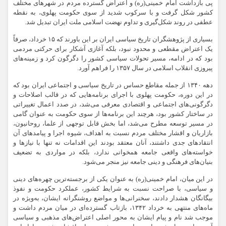
پی بازداشت امام خمینی(ره) و اعتراض گسترده مردم در شهرهای مختلف
کشور شکل گرفت و با سرکوب شدید از سوی حکومت پهلوی، به نقطه
عطفی در روند شکل‌گیری و تداوم نهضت اسلامی ملت ایران تبدیل شد.
بسیاری از پژوهشگران تاریخ سیاسی ایران بر این باورند که ۱۵ خرداد، صرفاً
یک اعتراض مقطعی و محدود نبود، بلکه آغازی آشکار برای حرکتی مردمی
بود که در ادامه، مسیر تحولات سیاسی کشور را دگرگون کرد و زمینه‌های
پیروزی انقلاب اسلامی در سال ۱۳۵۷ را فراهم آورد.
دهه ۱۳۴۰ از جمله مقاطع حساس در تاریخ سیاسی و اجتماعی ایران بود که
در این دوره، حکومت پهلوی با اجرای برنامه‌هایی که در قالب اصلاحات و
دگرگونی‌های اجتماعی و اقتصادی معرفی می‌شد، در صدد اعمال تغییراتی
در ساختار کشور بود، هرچند این برنامه‌ها از سوی حکومت به عنوان گامی
در مسیر توسعه مطرح می‌شد، اما بخش قابل توجهی از علما، روحانیون،
بازاریان و اقشار مختلف مردم نسبت به اهداف، شیوه اجرا و پیامدهای آن
انتقادهای جدی داشتند، آنان معتقد بودند این اقدامات نه تنها با نیازها و
خواسته‌های واقعی جامعه همخوانی ندارد، بلکه در مواردی به تضعیف
بنیان‌های فرهنگی و دینی جامعه نیز منجر می‌شود.
در این میان، امام خمینی(ره) به عنوان یکی از برجسته‌ترین چهره‌های دینی
و سیاسی، با صراحت نسبت به شرایط کشور، عملکرد حکومت و نفوذ
بیگانگان هشدار دادند، سخنرانی‌ها و مواضع روشنگرانه ایشان، به‌ویژه در
ماه‌های منتهی به خرداد ۱۳۴۲، بازتاب گسترده‌ای در میان مردم داشت و
موجب شد نام و پیام ایشان به محور اصلی اعتراض‌های مذهبی و سیاسی