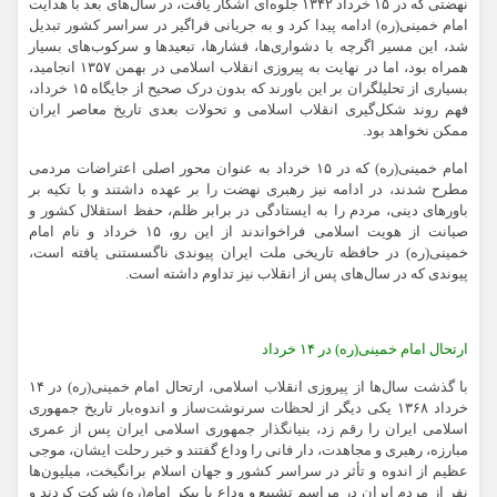
نهضتی که در ۱۵ خرداد ۱۳۴۲ جلوه‌ای آشکار یافت، در سال‌های بعد با هدایت
امام خمینی(ره) ادامه پیدا کرد و به جریانی فراگیر در سراسر کشور تبدیل
شد، این مسیر اگرچه با دشواری‌ها، فشارها، تبعیدها و سرکوب‌های بسیار
همراه بود، اما در نهایت به پیروزی انقلاب اسلامی در بهمن ۱۳۵۷ انجامید،
بسیاری از تحلیلگران بر این باورند که بدون درک صحیح از جایگاه ۱۵ خرداد،
فهم روند شکل‌گیری انقلاب اسلامی و تحولات بعدی تاریخ معاصر ایران
ممکن نخواهد بود.
امام خمینی(ره) که در ۱۵ خرداد به عنوان محور اصلی اعتراضات مردمی
مطرح شدند، در ادامه نیز رهبری نهضت را بر عهده داشتند و با تکیه بر
باورهای دینی، مردم را به ایستادگی در برابر ظلم، حفظ استقلال کشور و
صیانت از هویت اسلامی فراخواندند از این رو، ۱۵ خرداد و نام امام
خمینی(ره) در حافظه تاریخی ملت ایران پیوندی ناگسستنی یافته است،
پیوندی که در سال‌های پس از انقلاب نیز تداوم داشته است.
ارتحال امام خمینی(ره) در ۱۴ خرداد
با گذشت سال‌ها از پیروزی انقلاب اسلامی، ارتحال امام خمینی(ره) در ۱۴
خرداد ۱۳۶۸ یکی دیگر از لحظات سرنوشت‌ساز و اندوه‌بار تاریخ جمهوری
اسلامی ایران را رقم زد، بنیانگذار جمهوری اسلامی ایران پس از عمری
مبارزه، رهبری و مجاهدت، دار فانی را وداع گفتند و خبر رحلت ایشان، موجی
عظیم از اندوه و تأثر در سراسر کشور و جهان اسلام برانگیخت، میلیون‌ها
نفر از مردم ایران در مراسم تشییع و وداع با پیکر امام(ره) شرکت کردند و