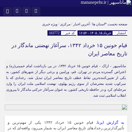
نام کاربری یا نشانی ایمیل
اینستاگرام
تلگرام
صفحه نخست
*استان ها
/
آخرین اخبار
/
مرکزی
/
ویژه خبری
انتشار :
خرداد ۱۵, ۱۴۰۵ - ۱۶:۵۲
کد خبر :
163772
سروش
ایتا
قیام خونین ۱۵ خرداد ۱۳۴۲، سرآغاز نهضتی ماندگار در
رمز عبور
آپارات
تاریخ معاصر ایران
ماناسپهر - اراک - قیام خونین ۱۵ خرداد ۱۳۴۲، در پی بازداشت امام خمینی(ره) و
مرا به خاطر بسپار
اعتراض گسترده مردم در تهران، قم، ورامین و برخی دیگر از شهرهای کشور، به
یکی از تعیین‌کننده‌ترین نقاط عطف تاریخ معاصر ایران تبدیل شد، رخدادی که با
سرکوب شدید معترضان از سوی رژیم پهلوی، نهضت اسلامی ملت ایران را وارد
مرحله‌ای کرد و در حافظه تاریخی کشور، به عنوان سرآغاز حرکتی ماندگار تا پیروزی
انقلاب اسلامی ثبت شد.
به گزارش ایرنا،
قیام خونین ۱۵ خرداد ۱۳۴۲ یکی از مهم‌ترین و
تأثیرگذارترین رخدادهای تاریخ معاصر ایران به شمار می‌رود، واقعه‌ای که در