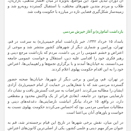
آن دوران تبدیل شود. این مواضع، به‌ویژه در میان اقشار مذهبی، بازاریان،
طلاب و مردم متدین شهرهای مختلف، با استقبال گسترده روبه‌رو شد و
زمینه‌ساز شکل‌گیری فضایی تازه در مبارزه با حکومت وقت شد.
بازداشت امام(ره) و آغاز خیزش مردمی
بامداد ۱۵ خرداد ۱۳۴۲، خبر بازداشت امام خمینی(ره) به سرعت در قم،
تهران، ورامین و شماری دیگر از شهرهای کشور منتشر شد و موجی از
اعتراض و خشم عمومی را در پی داشت، مردم که بازداشت مرجع دینی و
رهبر فکری خود را اقدامی علیه دین، استقلال و خواست عمومی جامعه
می‌دانستند، به خیابان‌ها آمدند و با برگزاری تجمع‌ها و راهپیمایی‌ها، اعتراض
خود را به این اقدام حکومت پهلوی اعلام کردند.
در تهران، قم، ورامین و برخی دیگر از شهرها، خیابان‌ها صحنه حضور
گسترده مردمی شد که با شعارهایی در حمایت از امام خمینی(ره)، آزادی
ایشان را مطالبه می‌کردند. اعتراضات به سرعت گسترش یافت و نشان داد
نارضایتی موجود در جامعه، ابعادی فراتر از یک واکنش محدود و مقطعی
دارد، در واقع، ۱۵ خرداد بیانگر انباشت نارضایتی‌ها، دغدغه‌های دینی و
مطالبات سیاسی مردمی بود که احساس می‌کردند حکومت پهلوی نسبت به
خواست و باورهای آنان بی‌اعتنا است.
در این میان، نقش برخی شهرها در تاریخ این قیام برجسته‌تر شد، قم به
عنوان مرکز مهم دینی و علمی کشور، یکی از اصلی‌ترین کانون‌های اعتراض