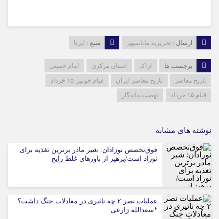
ارسال :
تحریریه ماناسپهر
منبع :
ایرنا
برچسب ها
اراک
استان مرکزی
امام خمینی
تاریخ معاصر
تاریخ معاصر ایران
قیام خونین ۱۵ خرداد
قیام ۱۵ خرداد
نهضت ماندگار
نوشته های مشابه
فوق‌تخصص نوزادان: شیر مادر برترین تغذیه برای
نوزاد است/پرهیز از باورهای غلط رایج
عملیات نصر ۲ چه تاثیری در معادلات جنگ داشت؟
*سعدالله زارعی