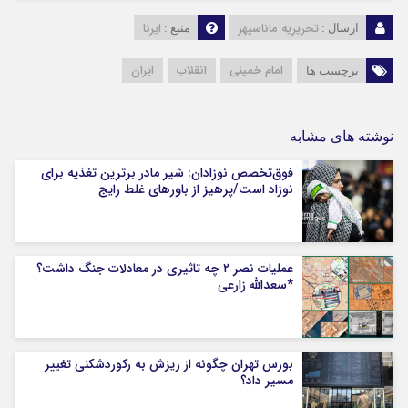
تحریریه ماناسپهر
ایرنا
ارسال :
منبع :
امام خمینی
انقلاب
ایران
برچسب ها
نوشته های مشابه
فوق‌تخصص نوزادان: شیر مادر برترین تغذیه برای
نوزاد است/پرهیز از باورهای غلط رایج
عملیات نصر ۲ چه تاثیری در معادلات جنگ داشت؟
*سعدالله زارعی
بورس تهران چگونه از ریزش به رکوردشکنی تغییر
مسیر داد؟