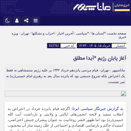
اینستاگرام
نام کاربری یا نشانی ایمیل
تلگرام
صفحه نخست
*استان ها
/
*سیاسی
/
آخرین اخبار
/
احزاب و تشکلها
/
تهران
/
ویژه
خبری
سروش
ایتا
انتشار :
خرداد ۱۵, ۱۴۰۵ - ۱۴:۴۳
کد خبر :
163761
رمز عبور
آپارات
آغاز پایان رژیم *آیدا مطلق
ماناسپهر - تهران- قیام مردمی پانزدهم خرداد ۱۳۴۲ بر علیه رژیم ستمشاهی نه فقط
یک اعتراض بلکه شروع جنبشی بود که پانزده سال بعد به رهبری امام خمینی(ره) ‌به
مرا به خاطر بسپار
ثمر نشست.
به گزارش خبرنگار سیاسی ایرنا،
اگرچه قیام پانزده خرداد در اعتراض به
انقلاب سفید و لایحه انجمن‌های ایالتی و ولایتی و بازداشت آیت الله
خمینی(ره) بود اما ظهور قشر روحانیت به عنوان پیشران جنبش اعتراضی،
استبداد حاکم و نارضایتی اقتصادی و اجتماعی از علل زمینه ساز آن محسوب