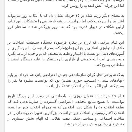
می‌شود. اگر چه دستگاه سرکوب شاه با شدت تمام مقابل معترضان ایستاد،
اما این جرقه، آتش انقلاب را روشن کرد.
به معنای دیگر رژیم شاه در ۱۵ خرداد نشان داد که با اتکا به زور می‌تواند
اعتراض را سرکوب کند، اما نتوانست ریشه نارضایتی را بخشکاند. این قیام،
اولین شکاف در دیوار قدرت بود که به مرور بزرگ‌تر شد تا ساختار فرو
ریخت.
این قیام مردمی که لرزه بر پیکره فرسوده دستگاه سلطنت انداخت بر
خلاف ایدئولوژی اتقلابی رایج آن زمان(مارکسیسم لنینیسم)، با بهره گیری از
آموزه‌های دینی توانست با اقشار و طبقات مختلف قدیم و جدید ارتباط بگیرد
و به رهبری آیت الله خمینی از بازاری تا روشنفکر را علیه دستگاه استبداد
سلطنتی بسیج کند.
به گفته برخی تحلیلگران سازماندهی جنبش اعتراضی پانزدهم خرداد، بر پایه
«نهادهای سنتی» (مسجد، حوزه، هیئت) بود که توانست میلیون‌ها نفر را
بسیج کنند. این الگو، بعداً در انقلاب ۵۷ تکامل یافت.
قیام ۱۵ خرداد به عنوان روزی به یادماندنی در زمره ایام بزرگ تاریخ
توانست با بسیج منابع مختلف، اعتراضی گسترده را سازماندهی کند که
نطفه انقلاب ۵۷ را شکل دهد. انقلابی که به همراه انقلاب کبیر فرانسه،
انقلاب اکتبر روسیه و انقلاب چین توانست بزرگترین تغییرات ریشه‌ای را در
ساخت اجتماعی و سیاسی شکل دهد. انقلابی که الهام بخش بسیاری از
جنبش‌های رهایی بخش پس از خود شد.