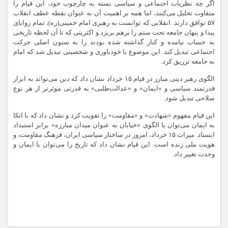
اگر چه نظریات اجتماعی و سیاسی بسته به چارچوب خود، این قیام را
متفاوت تحلیل می‌کنند، اما همه بر اهمیت آن به عنوان نقطه عطف انقلاب
۵۷ توافق دارند. انقلابی که توانست به رهبری امام خمینی(ره)، تمام زوایای
پیدا و پنهان جامعه تحت ستم را برهم بریزد و اکثریتی که تا آن لحظه تاریخی
به حساب نیامده و کنار گذاشته شده بودند را به ستون اصلی حرکت
اجتماعی تبدیل کند. این موضوع با خودباوری و شخصیتی تبدیل شد که امام
به جامعه تزریق کرد.
الگوی رهبر دینی مبارز در قیام ۱۵ خرداد نشان داد که دین می‌تواند به ابزار
قدرتمند سیاسی و «ایمان» و «عدالت‌طلبی» به قدرتی موثرتر از هر نوع
سلاحی تبدیل شود.
این قیام مفهوم «شهادت» و «مقاومت» را تقویت کرد و نشان داد که با اتکا
به ایمان می‌توان با الگوی «خیابان به عنوان میدان مبارزه» برابر استبداد
ایستاد. میراث ۱۵ خرداد، امروز در ساختار سیاسی ایران، فرهنگ مقاومت، و
هویت ملی زنده است. این قیام نشان داد که تاریخ را می‌توان با ایمان و
وحدت تغییر داد.