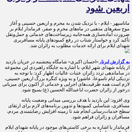
اربعین شود
ماناسپهر - ایلام - با نزدیک شدن به محرم و اربعین حسینی و آغاز
موج سفرهای مذهبی در ماه‌های محرم و صفر، فرماندار ایلام بر
ضرورت آماده‌سازی همه‌جانبه زیرساخت‌های خدماتی و حمل‌ونقل
تأکید کرد و خواستار شتاب در رفع کمبودهای پایانه مسافربری
شهدای ایلام برای ارائه خدمات مطلوب به زائران شد.
به گزارش ایرنا،
«احسان اکبری» شامگاه پنجشنبه در جریان بازدید
از پایانه شهدای شهر ایلام، با اشاره به جایگاه راهبردی این مجموعه
در ساماندهی تردد زائران عتبات عالیات اظهار کرد: با توجه به
نزدیکی ایام تاسوعا، عاشورا و به‌ ویژه کنگره بزرگ اربعین حسینی،
لازم است همه ظرفیت‌های اجرایی و خدماتی از اکنون برای میزبانی
درخور از زائران حضرت اباعبدالله الحسین (ع) بسیج شود.
وی افزود: این بازدید با هدف بررسی میدانی وضعیت پایانه
مسافری، شناسایی کمبودها و تدوین برنامه‌های لازم برای ارتقای
سطح خدمات‌رسانی انجام شد تا زمینه افزایش رضایتمندی مردم،
مسافران و زائران فراهم شود.
فرماندار با اشاره به برخی کاستی‌های موجود در پایانه شهدای ایلام