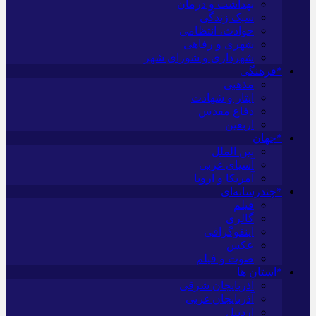
بهداشت و درمان
سبک زندگی
حوادث، انتظامی
شهری و رفاهی
شهرداری و شورای شهر
*فرهنگی
مذهبی
ایثار و شهادت
دفاع مقدس
اربعین
*جهان
بین الملل
آسیای غربی
آمریکا و اروپا
*چندرسانه‌ای
فیلم
گالری
اینفوگرافی
عکس
صوت و فیلم
*استان ها
آذربایجان شرقی
آذربایجان غربی
اردبیل