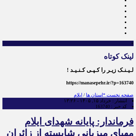
×
لینک کوتاه
لـیـنـک زیـر را کـپـی کـنـیـد !
https://manasepehr.ir/?p=163740
صفحه نخست
*استان ها
/
ایلام
انتشار :
خرداد ۱۵, ۱۴۰۵ - ۱۳:۲۶
کد خبر :
163740
فرماندار: پایانه شهدای ایلام
مهیای میزبانی شایسته از زائران