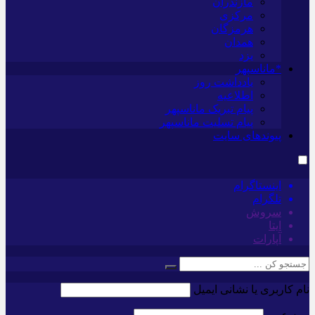
مازندران
مرکزی
هرمزگان
همدان
یزد
*ماناسپهر
یادداشت روز
اطلاعیه
پیام تبریک ماناسپهر
پیام تسلیت ماناسپهر
پیوندهای سایت
اینستاگرام
تلگرام
سروش
ایتا
آپارات
نام کاربری یا نشانی ایمیل