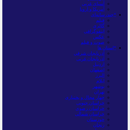
آسیای غربی
آمریکا و اروپا
*چندرسانه‌ای
فیلم
گالری
اینفوگرافی
عکس
صوت و فیلم
*استان ها
آذربایجان شرقی
آذربایجان غربی
اردبیل
اصفهان
البرز
ایلام
بوشهر
تهران
چهار محال و بختیاری
خراسان جنوبی
خراسان رضوی
خراسان شمالی
خوزستان
زنجان