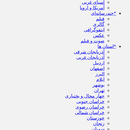
آسیای غربی
آمریکا و اروپا
*چندرسانه‌ای
فیلم
گالری
اینفوگرافی
عکس
صوت و فیلم
*استان ها
آذربایجان شرقی
آذربایجان غربی
اردبیل
اصفهان
البرز
ایلام
بوشهر
تهران
چهار محال و بختیاری
خراسان جنوبی
خراسان رضوی
خراسان شمالی
خوزستان
زنجان
سمنان