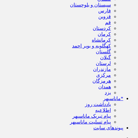
سیستان و بلوچستان
فارس
قزوین
قم
کردستان
کرمان
کرمانشاه
کهگلویه و بویر احمد
گلستان
گیلان
لرستان
مازندران
مرکزی
هرمزگان
همدان
یزد
*ماناسپهر
یادداشت روز
اطلاعیه
پیام تبریک ماناسپهر
پیام تسلیت ماناسپهر
پیوندهای سایت