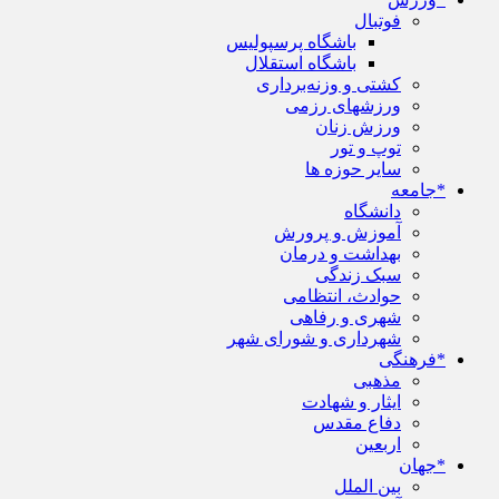
فوتبال
باشگاه پرسپولیس
باشگاه استقلال
کشتی و وزنه‌برداری
ورزشهای رزمی
ورزش زنان
توپ و تور
سایر حوزه ها
*جامعه
دانشگاه
آموزش و پرورش
بهداشت و درمان
سبک زندگی
حوادث، انتظامی
شهری و رفاهی
شهرداری و شورای شهر
*فرهنگی
مذهبی
ایثار و شهادت
دفاع مقدس
اربعین
*جهان
بین الملل