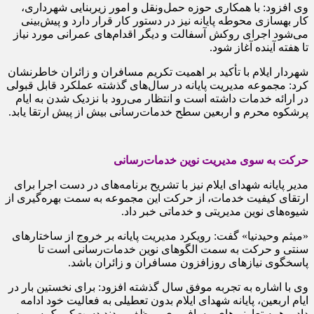
وی افزود: با همکاری حوزه حمل‌ونقل و امور زیربنایی شهرداری،
کار بهسازی محوطه پایانه نیز در دستور کار قرار دارد و پیش‌بینی
می‌شود اجرای روکش آسفالت و دیگر اقدام‌های عمرانی مورد نیاز
تا هفته آینده آغاز شود.
شهردار ایلام با تأکید بر اهمیت تکریم مسافران و زائران خاطرنشان
کرد: مجموعه مدیریت پایانه در سال‌های گذشته عملکرد قابل قبولی
در ارائه خدمات داشته است و انتظار می‌رود با نزدیک شدن به ایام
پرشکوه محرم و اربعین سطح خدمات‌رسانی بیش از پیش ارتقا یابد.
حرکت به سوی مدیریت نوین خدمات‌رسانی
مدیر پایانه شهدای ایلام نیز با تشریح برنامه‌های در دست اجرا برای
ارتقای کیفیت خدمات، از حرکت این مجموعه به سمت بهره‌گیری از
شیوه‌های نوین مدیریتی و خدماتی خبر داد.
«میثم وحیدنیا» گفت: رویکرد مدیریت پایانه بر خروج از ساختارهای
سنتی و حرکت به سمت الگوهای نوین خدمات‌رسانی است تا
پاسخگوی نیازهای روزافزون مسافران و زائران باشد.
وی با اشاره به تجربه موفق سال گذشته افزود: برای نخستین بار در
ایام اربعین، پایانه شهدای ایلام بدون تعطیلی به فعالیت خود ادامه
داد و همه تعاونی‌های مسافربری موظف بودند دست‌کم یک سرویس