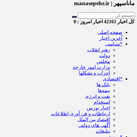
ماناسپهر | manasepehr.ir
کل اخبار
42161
اخبار امروز :
0
صفحه اصلی
آخرین اخبار
*سیاسی
رهبر انقلاب
دولت
مجلس
وزارت امور خارجه
احزاب و تشکلها
*اقتصادی
بانک ها
بیمه‌ها
نفت و انرژی
استخدام
اخبار بورس
ارتباطات و فن آوری اطلاعات
اقتصاد بین الملل
آگهی های دولتی
تبلیغات
*ورزش