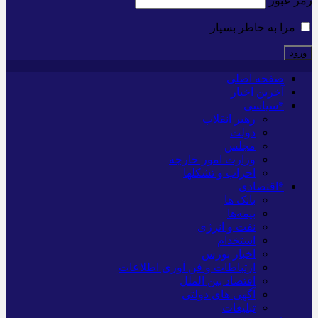
رمز عبور
مرا به خاطر بسپار
صفحه اصلی
آخرین اخبار
*سیاسی
رهبر انقلاب
دولت
مجلس
وزارت امور خارجه
احزاب و تشکلها
*اقتصادی
بانک ها
بیمه‌ها
نفت و انرژی
استخدام
اخبار بورس
ارتباطات و فن آوری اطلاعات
اقتصاد بین الملل
آگهی های دولتی
تبلیغات