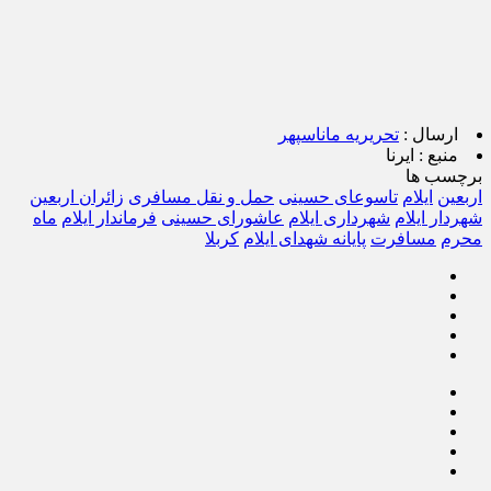
ارسال :
تحریریه ماناسپهر
منبع :
ایرنا
برچسب ها
اربعین
ایلام
تاسوعای حسینی
حمل و نقل مسافری
زائران اربعین
شهردار ایلام
شهرداری ایلام
عاشورای حسینی
فرماندار ایلام
ماه
محرم
مسافرت
پایانه شهدای ایلام
کربلا