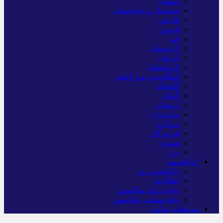
سمنان
سیستان و بلوچستان
فارس
قزوین
قم
کردستان
کرمان
کرمانشاه
کهگلویه و بویر احمد
گلستان
گیلان
لرستان
مازندران
مرکزی
هرمزگان
همدان
یزد
*ماناسپهر
یادداشت روز
اطلاعیه
پیام تبریک ماناسپهر
پیام تسلیت ماناسپهر
پیوندهای سایت