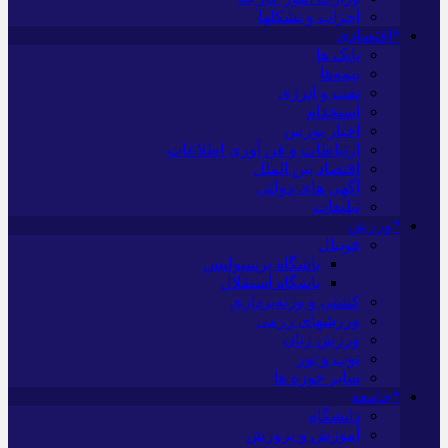
احزاب و تشکلها
*اقتصادی
بانک ها
بیمه‌ها
نفت و انرژی
استخدام
اخبار بورس
ارتباطات و فن آوری اطلاعات
اقتصاد بین الملل
آگهی های دولتی
تبلیغات
*ورزش
فوتبال
باشگاه پرسپولیس
باشگاه استقلال
کشتی و وزنه‌برداری
ورزشهای رزمی
ورزش زنان
توپ و تور
سایر حوزه ها
*جامعه
دانشگاه
آموزش و پرورش