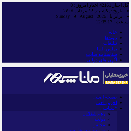
کل اخبار
42161
اخبار امروز :
0
تاریخ : یکشنبه, ۱۸ مرداد , ۱۴۰۵
برابر با : Sunday - 9 - August - 2026
ساعت :
12:35:18
خانه
پیوندها
تبلیغات
تماس با ما
شناسنامه سایت
آگهی های دولتی
صفحه اصلی
آخرین اخبار
*سیاسی
رهبر انقلاب
دولت
مجلس
وزارت امور خارجه