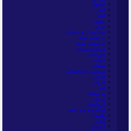
اصفهان
البرز
ایلام
بوشهر
تهران
چهار محال و بختیاری
خراسان جنوبی
خراسان رضوی
خراسان شمالی
خوزستان
زنجان
سمنان
سیستان و بلوچستان
فارس
قزوین
قم
کردستان
کرمان
کرمانشاه
کهگلویه و بویر احمد
گلستان
گیلان
لرستان