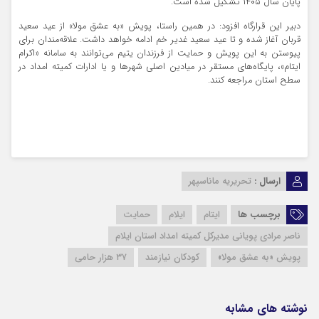
پایان سال ۱۴۰۵ تشکیل شده است.
دبیر این قرارگاه افزود: در همین راستا، پویش «به عشق مولا» از عید سعید
قربان آغاز شده و تا عید سعید غدیر خم ادامه خواهد داشت. علاقه‌مندان برای
پیوستن به این پویش و حمایت از فرزندان یتیم می‌توانند به سامانه «اکرام
ایتام»، پایگاه‌های مستقر در میادین اصلی شهرها و یا ادارات کمیته امداد در
سطح استان مراجعه کنند.
ارسال :
تحریریه ماناسپهر
برچسب ها
ایتام
ایلام
حمایت
ناصر مرادی پویانی مدیرکل کمیته امداد استان ایلام
پویش «به عشق مولا»
کودکان نیازمند
۳۷ هزار حامی
نوشته های مشابه