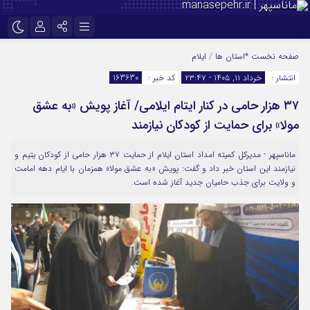
نام کاربری یا نشانی ایمیل
اینستاگرام
تلگرام
صفحه نخست
*استان ها
/
ایلام
انتشار :
خرداد ۱۱, ۱۴۰۵ - ۲۳:۴۷
کد خبر :
163630
سروش
ایتا
۳۷ هزار حامی در کنار ایتام ایلامی/ آغاز پویش «به عشق
رمز عبور
آپارات
مولا» برای حمایت از کودکان نیازمند
ماناسپهر - مدیرکل کمیته امداد استان ایلام از حمایت ۳۷ هزار حامی از کودکان یتیم و
مرا به خاطر بسپار
نیازمند این استان خبر داد و گفت: پویش «به عشق مولا» همزمان با ایام دهه امامت
و ولایت برای جذب حامیان جدید آغاز شده است.