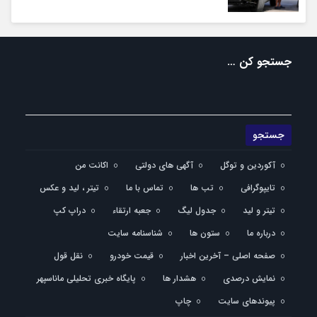
جستجو کن …
آکوردین و توگل
آگهی های دولتی
اکانت من
تایپوگرافی
تب ها
تماس با ما
تیتر ، لید و عکس
تیتر و لید
جدول لیگ
جعبه ارتقاء
دراپ کپ
درباره ما
ستون ها
شناسنامه سایت
صفحه اصلی – آخرین اخبار
قیمت خودرو
نقل قول
نمایش درصدی
هشدار ها
پایگاه خبری تحلیلی ماناسپهر
پیوندهای سایت
چاپ