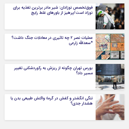
فوق‌تخصص نوزادان: شیر مادر برترین تغذیه برای
نوزاد است/پرهیز از باورهای غلط رایج
عملیات نصر ۲ چه تاثیری در معادلات جنگ داشت؟
*سعدالله زارعی
بورس تهران چگونه از ریزش به رکوردشکنی تغییر
مسیر داد؟
تنگی انگشتر و کفش در گرما؛ واکنش طبیعی بدن یا
هشدار جدی؟