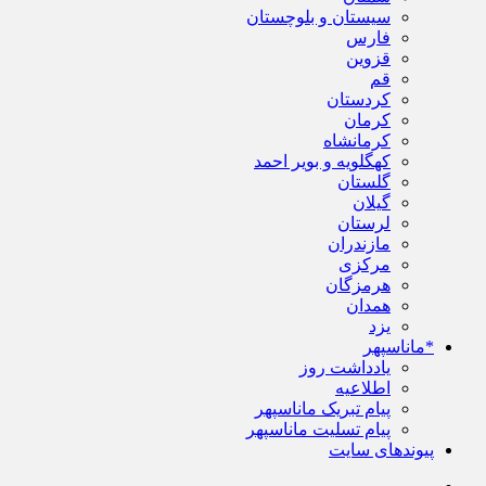
سیستان و بلوچستان
فارس
قزوین
قم
کردستان
کرمان
کرمانشاه
کهگلویه و بویر احمد
گلستان
گیلان
لرستان
مازندران
مرکزی
هرمزگان
همدان
یزد
*ماناسپهر
یادداشت روز
اطلاعیه
پیام تبریک ماناسپهر
پیام تسلیت ماناسپهر
پیوندهای سایت