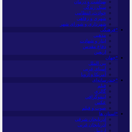
بهداشت و درمان
سبک زندگی
حوادث، انتظامی
شهری و رفاهی
شهرداری و شورای شهر
*فرهنگی
مذهبی
ایثار و شهادت
دفاع مقدس
اربعین
*جهان
بین الملل
آسیای غربی
آمریکا و اروپا
*چندرسانه‌ای
فیلم
گالری
اینفوگرافی
عکس
صوت و فیلم
*استان ها
آذربایجان شرقی
آذربایجان غربی
اردبیل