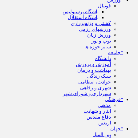
فوتبال
باشگاه پرسپولیس
باشگاه استقلال
کشتی و وزنه‌برداری
ورزشهای رزمی
ورزش زنان
توپ و تور
سایر حوزه ها
*جامعه
دانشگاه
آموزش و پرورش
بهداشت و درمان
سبک زندگی
حوادث، انتظامی
شهری و رفاهی
شهرداری و شورای شهر
*فرهنگی
مذهبی
ایثار و شهادت
دفاع مقدس
اربعین
*جهان
بین الملل