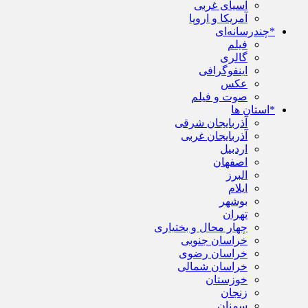
آسیای غربی
آمریکا و اروپا
*چندرسانه‌ای
فیلم
گالری
اینفوگرافی
عکس
صوت و فیلم
*استان ها
آذربایجان شرقی
آذربایجان غربی
اردبیل
اصفهان
البرز
ایلام
بوشهر
تهران
چهار محال و بختیاری
خراسان جنوبی
خراسان رضوی
خراسان شمالی
خوزستان
زنجان
سمنان