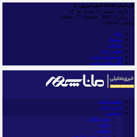
کل اخبار
42144
اخبار امروز :
0
تاریخ : جمعه, ۱۶ مرداد , ۱۴۰۵
برابر با : Friday - 7 - August - 2026
ساعت :
1:43:15
خانه
پیوندها
تبلیغات
تماس با ما
شناسنامه سایت
آگهی های دولتی
صفحه اصلی
آخرین اخبار
*سیاسی
رهبر انقلاب
دولت
مجلس
وزارت امور خارجه