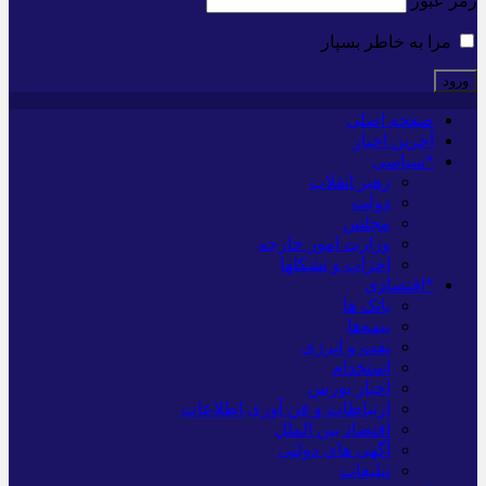
رمز عبور
مرا به خاطر بسپار
صفحه اصلی
آخرین اخبار
*سیاسی
رهبر انقلاب
دولت
مجلس
وزارت امور خارجه
احزاب و تشکلها
*اقتصادی
بانک ها
بیمه‌ها
نفت و انرژی
استخدام
اخبار بورس
ارتباطات و فن آوری اطلاعات
اقتصاد بین الملل
آگهی های دولتی
تبلیغات