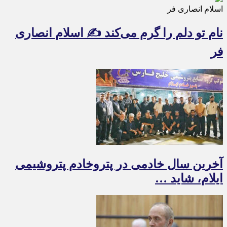
اسلام انصاری فر
نام تو دلم را گرم می‌کند ✍️ اسلام انصاری
فر
آخرین سال خادمی در پتروخادم پتروشیمی
ایلام، شاید …