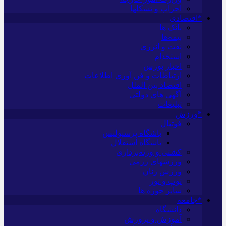
احزاب و تشکلها
*اقتصادی
بانک ها
بیمه‌ها
نفت و انرژی
استخدام
اخبار بورس
ارتباطات و فن آوری اطلاعات
اقتصاد بین الملل
آگهی های دولتی
تبلیغات
*ورزش
فوتبال
باشگاه پرسپولیس
باشگاه استقلال
کشتی و وزنه‌برداری
ورزشهای رزمی
ورزش زنان
توپ و تور
سایر حوزه ها
*جامعه
دانشگاه
آموزش و پرورش