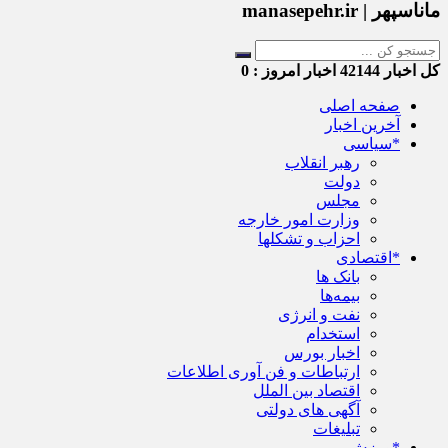
ماناسپهر | manasepehr.ir
کل اخبار
42144
اخبار امروز :
0
صفحه اصلی
آخرین اخبار
*سیاسی
رهبر انقلاب
دولت
مجلس
وزارت امور خارجه
احزاب و تشکلها
*اقتصادی
بانک ها
بیمه‌ها
نفت و انرژی
استخدام
اخبار بورس
ارتباطات و فن آوری اطلاعات
اقتصاد بین الملل
آگهی های دولتی
تبلیغات
*ورزش