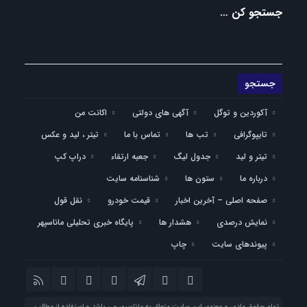
جستجو کن …
آکوردین و توگل
آگهی های دولتی
اکانت من
تایپوگرافی
تب ها
تماس با ما
تیتر ، لید و عکس
تیتر و لید
جدول لیگ
جعبه ارتقاء
دراپ کپ
درباره ما
ستون ها
شناسنامه سایت
صفحه اصلی – آخرین اخبار
قیمت خودرو
نقل قول
نمایش درصدی
هشدار ها
پایگاه خبری تحلیلی ماناسپهر
پیوندهای سایت
چاپ
تمام حقوق مادی و معنوی این سایت متعلق به ماناسپهر می باشد و استفاده از مطالب