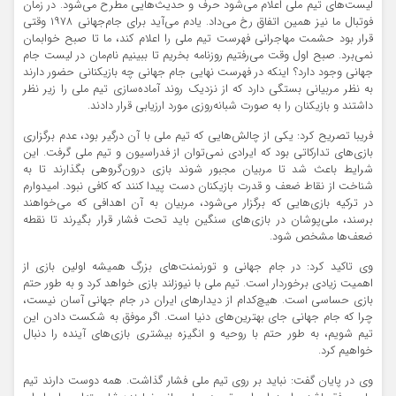
لیست‌های تیم ملی اعلام می‌شود حرف و حدیث‌هایی مطرح می‌شود. در زمان
فوتبال ما نیز همین اتفاق رخ می‌داد. یادم می‌آید برای جام‌جهانی ۱۹۷۸ وقتی
قرار بود حشمت مهاجرانی فهرست تیم ملی را اعلام کند، ما تا صبح خوابمان
نمی‌برد. صبح اول وقت می‌رفتیم روزنامه بخریم تا ببینیم نام‌مان در لیست جام
جهانی وجود دارد؟ اینکه در فهرست نهایی جام جهانی چه بازیکنانی حضور دارند
به نظر مربیانی بستگی دارد که از نزدیک روند آماده‌سازی تیم ملی را زیر نظر
داشتند و بازیکنان را به صورت شبانه‌روزی مورد ارزیابی قرار دادند.
فریبا تصریح کرد: یکی از چالش‌هایی که تیم ملی با آن درگیر بود، عدم برگزاری
بازی‌های تدارکاتی بود که ایرادی نمی‌توان از فدراسیون و تیم ملی گرفت. این
شرایط باعث شد تا مربیان مجبور شوند بازی درون‌گروهی بگذارند تا به
شناخت از نقاط ضعف و قدرت بازیکنان دست پیدا کنند که کافی نبود. امیدوارم
در ترکیه بازی‌هایی که برگزار می‌شود، مربیان به آن اهدافی که می‌خواهند
برسند، ملی‌پوشان در بازی‌های سنگین باید تحت فشار قرار بگیرند تا نقطه
ضعف‌ها مشخص شود.
وی تاکید کرد: در جام جهانی و تورنمنت‌های بزرگ همیشه اولین بازی از
اهمیت زیادی برخوردار است. تیم ملی با نیوزلند بازی خواهد کرد و به طور حتم
بازی حساسی است. هیچ‌کدام از دیدارهای ایران در جام جهانی آسان نیست،
چرا که جام جهانی جای بهترین‌های دنیا است. اگر موفق به شکست دادن این
تیم شویم، به طور حتم با روحیه و انگیزه بیشتری بازی‌های آینده را دنبال
خواهیم کرد.
وی در پایان گفت: نباید بر روی تیم ملی فشار گذاشت. همه دوست دارند تیم