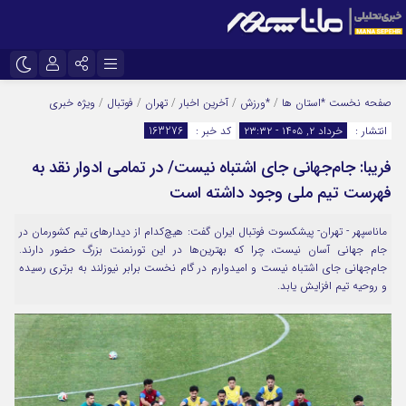
نام کاربری یا نشانی ایمیل
اینستاگرام
تلگرام
صفحه نخست
*استان ها
/
*ورزش
/
آخرین اخبار
/
تهران
/
فوتبال
/
ویژه خبری
انتشار :
خرداد ۲, ۱۴۰۵ - ۲۳:۳۲
کد خبر :
163276
سروش
ایتا
فریبا: جام‌جهانی جای اشتباه نیست/ در تمامی ادوار نقد به
رمز عبور
آپارات
فهرست تیم ملی وجود داشته است
ماناسپهر - تهران- پیشکسوت فوتبال ایران گفت: هیچ‌کدام از دیدارهای تیم کشورمان در
مرا به خاطر بسپار
جام جهانی آسان نیست، چرا که بهترین‌ها در این تورنمنت بزرگ حضور دارند.
جام‌جهانی جای اشتباه نیست و امیدوارم در گام نخست برابر نیوزلند به برتری رسیده
و روحیه تیم افزایش یابد.