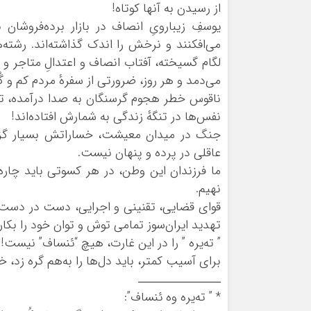
از رسیدن به آنها کوتاه!
یوسفِ زیبارویِ انصاف در بازار برده‌فروشان
می‌افکنند و نرخش را اندک گذاشته‌اند. رشته
لگام گسیخته، آفتاب انصاف و اعتدالِ متاجر 
می‌دمد و هر روز، ضرورتی از سفرهٔ مردم کم و گُ
ناقوس خطر هجوم گرسنگان به صدا درآمده، تاب‌آ
نفس‌ها در تنگهٔ زندگی به شمارش افتاده‌اند!
جنگ در میدان معیشت، خساراتش بسیار گزاف‌
عاقلی در پرده و پنهان نیست.
ما فرزندان این وطن، در هر کسوتی باید چاره
نهیم.
قوای قضایی، تقنینی و اجرایی، دست در دست مر
تهدید ایران‌سوز تمامی توش و توان خود را بکار
” ته‌یره ” را در این غارت، هیچ “ئنساف” نیست!
برای آسیب کمتر، باید دل‌‌ها را به‌هم گره زد،
ـــــــــــــــــ
* ” ته‌یره وه ئنساف”: