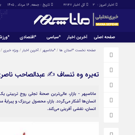
براب
اخبار امروز :
کل اخبار
تاریخ : جمعه, ۱۶ مرداد , ۱۴۰۵
42147
3
صفحه اصلی
آخرین اخبار
*سیاسی
*اقتصادی
*ورز
صفحه اصلی
آخرین اخبار
صفحه نخست
*استان ها
/
*ماناسپهر
/
آخرین اخبار
/
ویژه خبری
/
تەیرە وە ئنساف ✍ عبدالصاحب ناصر
ماناسپهر - بازار، عالی‌ترین صحنهٔ تجلی روح تربیتی ی
انسان‌ها آشکار می‌گردد. بازار، محصول بی‌بزک و پیرایهٔ
انسان، نقشی آفرینی می‌کند.