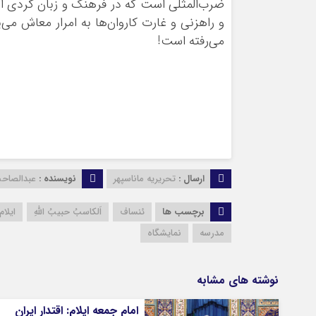
ضرب‌المثلی است که در فرهنگ و زبان کُردی اشار
و راهزنی و غارت کاروان‌ها به امرار معاش می‌
می‌رفته است!
ارسال :
تحریریه ماناسپهر
نویسنده :
عبدالصاح
برچسب ها
ئنساف
اَلکاسبُ حبیبُ اللهِ
ایلام
مدرسه
نمایشگاه
نوشته های مشابه
امام جمعه ایلام: اقتدار ایران