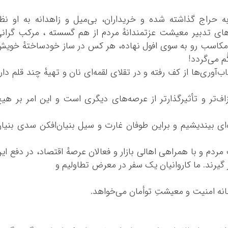
کرمانشاه
کهگلویه و بویر 
 به حراج گذاشته شده و خریداران، بی‌میل و زاهدانه به او نظ
گلستان
‌های تدبیر معیشت عزتمندانهٔ مردم از هم گسسته ، مرکب گران
و مکاسب رو به سوی افول نهاده، هر کس در ساز خودساختهٔ خوی
گیلان
م می‌گردد!
لرستان
وری‌ها از کف رفته و در تقلای لقمه‌ای نان و تهیهٔ چند قلم دار
مازندران
مرکزی
تر و تأثیرگذارتر از عرصه‌های دیگری است و این امر بر هی
هرمزگان
همدان
‌ای بیندیشیم و براین طوفان غارت و سیل بنیان‌افکن سدی بنیا
یزد
دم و با همراهی اهالی بازار و فعالان عرصهٔ اقتصاد، در دفع ای
 گیرند. ما کاروانیان یک سفر در معرض تطاولیم و
 خانه امنیت و معیشتِ توأمان می‌خواهد.