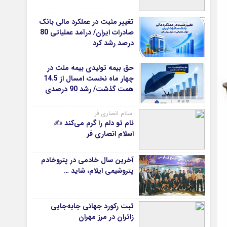
دانشگاه
تغییر مثبت در عملکرد مالی بانک
آموزش و پرورش
صادرات ایران/ درآمد عملیاتی 80
درصد رشد کرد
بهداشت و درمان
سبک زندگی
حق بیمه تولیدی بیمه ملت در
حوادث، انتظامی
چهار ماه نخست امسال از 14.5
همت گذشت/ رشد 90 درصدی
شهری و رفاهی
نسبت به مدت مشابه سال
شهرداری و شورای شهر
گذشته
اسلام انصاری فر
نام تو دلم را گرم می‌کند ✍️
*ماناسپهر
اسلام انصاری فر
ی
یادداشت روز
آخرین سال خادمی در پتروخادم
اطلاعیه
پتروشیمی ایلام، شاید …
پیام تبریک ماناسپهر
پیام تسلیت ماناسپهر
ثبت رکورد جهانی جابه‌جایی
پیوندهای سایت
زائران در مرز مهران