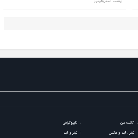
پست الکترونیکی
اکانت من
تایپوگرافی
تیتر ، لید و عکس
تیتر و لید