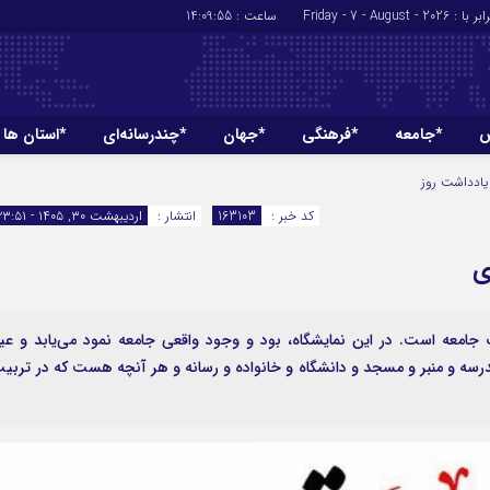
ر با : Friday - 7 - August - 2026
ساعت :
14:09:55
ش
*جامعه
*فرهنگی
*جهان
*چندرسانه‌ای
*استان ها
*سیاسی
*اقتصادی
یادداشت روز
رهبر انقلاب
بانک ها
کد خبر :
163103
انتشار :
اردیبهشت ۳۰, ۱۴۰۵ - ۲۳:۵۱
دولت
بیمه‌ها
ی
مجلس
نفت و انرژی
وزارت امور خارجه
استخدام
احزاب و تشکلها
اخبار بورس
ک جامعه است. در این نمایشگاه، بود و وجود واقعی جامعه نمود می‌یابد و عیا
 مدرسه و منبر و مسجد و دانشگاه و خانواده و رسانه و هر آنچه هست که در تربی
ارتباطات و فن 
اقتصاد بین المل
آگهی های دولت
تبلیغات