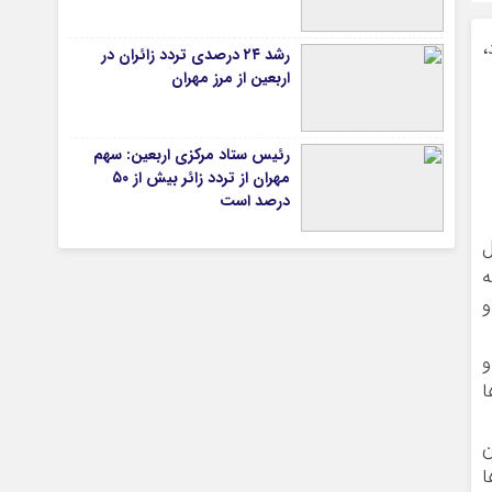
،
رشد ۲۴ درصدی تردد زائران در
اربعین از مرز مهران
تیاری
رئیس ستاد مرکزی اربعین: سهم
مهران از تردد زائر بیش از ۵۰
درصد است
ل
ه
و
چستان
و
ا
ن
ا