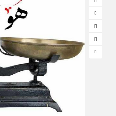
*فرهنگی
*جهان
مذهبی
بین الملل
ایثار و شهادت
آسیای غربی
دفاع مقدس
آمریکا و اروپا
اربعین