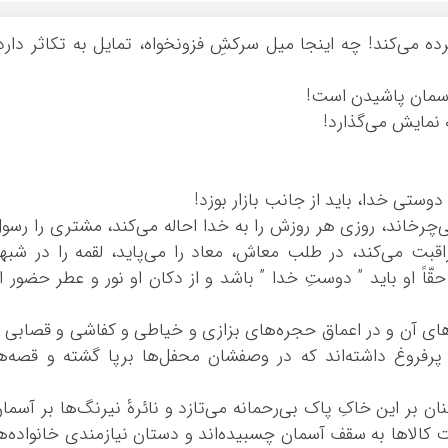
بوشهر
 بر پرده می‌کند! چه اینجا میل سرکشِ فزونخواه، تمایل به تکاثر دارد
تهران
چهار محال و بخ
 آسمان پاشیدن است!
خراسان جنوبی
ه نمایش می‌گذارد!
خراسان رضوی
خراسان شمالی
خوزستان
ش دوستی خدا، باید از جانب بازار بوزد!
زنجان
ی‌چرخاند، روزی هر روزش را به خدا احاله می‌کند، مشتری را رسو
سمنان
اقبت می‌کند، در طلب معاش، معاد را می‌پاید، لقمه را در شبه
ً او باید ” دوستِ خدا ” باشد و از دکان او نور و عطر حضور ا
سیستان و بلو
فارس
زارهای آن و در اعماق حجره‌های بزازی و خیاطی و کفاشی و قصابی 
قزوین
ع پرفروغ داشته‌اند که در وصفشان محفل‌ها برپا گشته و قصه‌ه
قم
کردستان
بر این خاکِ پاک بی‌رحمانه می‌تازد و نائرهٔ نیرنگ‌ها بر آسما
کرمان
ت‌ کالاها به سقف آسمان چسبیده‌اند و دستان نیازمندی خانواده‌ه