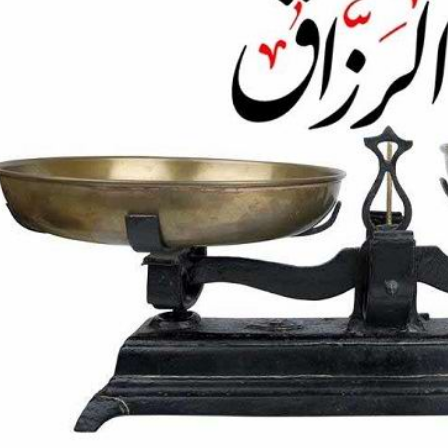
*چندرسانه‌ای
*استان ها
فیلم
آذربایجان شرق
گالری
آذربایجان غربی
اینفوگرافی
اردبیل
عکس
اصفهان
صوت و فیلم
البرز
ایلام