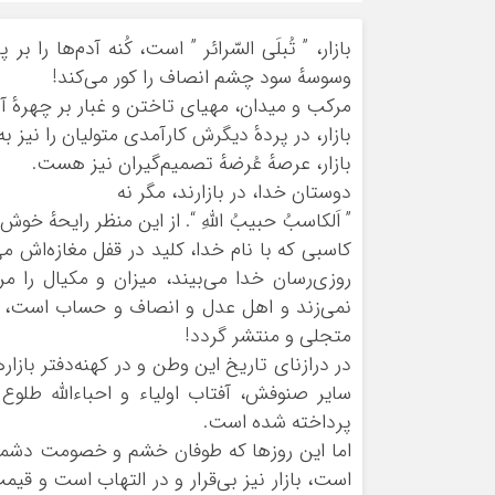
بازار، ” تُبلَی السّرائر ” است، کُنه آدم‌ها را
وسوسهٔ سود چشم انصاف را کور می‌کند!
مرکب و میدان، مهیای تاختن و غبار بر چهرهٔ
بازار، در پردهٔ دیگرش کارآمدی متولیان را نیز ب
بازار، عرصهٔ عُرضهٔ تصمیم‌گیران نیز هست.
دوستان خدا، در بازارند، مگر نه
” اَلکاسبُ حبیبُ اللهِ “. از این منظر رایحهٔ خو
کاسبی که با نام خدا، کلید در قفل مغازه‌اش م
روزی‌رسان خدا می‌بیند، میزان و مکیال را مر
نمی‌زند و اهل عدل و انصاف و حساب است، حقّا
متجلی و منتشر گردد!
در درازنای تاریخ این وطن و در کهنه‌‌دفتر با
سایر صنوفش، آفتاب اولیاء و احباء‌الله طلو
پرداخته شده است.
اما این روزها که طوفان خشم و خصومت دشمنان 
است، بازار نیز بی‌قرار و در التهاب است و قیم