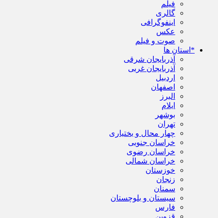
فیلم
گالری
اینفوگرافی
عکس
صوت و فیلم
*استان ها
آذربایجان شرقی
آذربایجان غربی
اردبیل
اصفهان
البرز
ایلام
بوشهر
تهران
چهار محال و بختیاری
خراسان جنوبی
خراسان رضوی
خراسان شمالی
خوزستان
زنجان
سمنان
سیستان و بلوچستان
فارس
قزوین