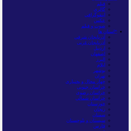
فیلم
گالری
اینفوگرافی
عکس
صوت و فیلم
*استان ها
آذربایجان شرقی
آذربایجان غربی
اردبیل
اصفهان
البرز
ایلام
بوشهر
تهران
چهار محال و بختیاری
خراسان جنوبی
خراسان رضوی
خراسان شمالی
خوزستان
زنجان
سمنان
سیستان و بلوچستان
فارس