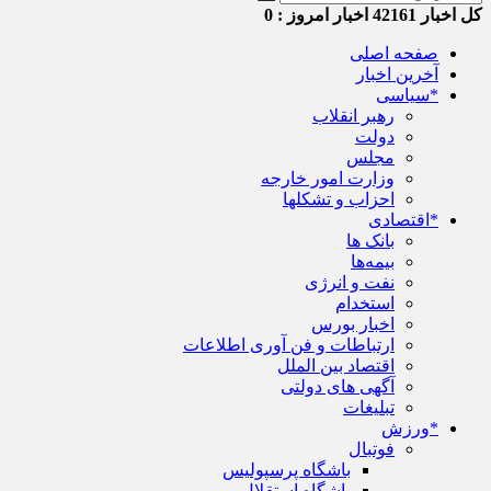
کل اخبار
42161
اخبار امروز :
0
صفحه اصلی
آخرین اخبار
*سیاسی
رهبر انقلاب
دولت
مجلس
وزارت امور خارجه
احزاب و تشکلها
*اقتصادی
بانک ها
بیمه‌ها
نفت و انرژی
استخدام
اخبار بورس
ارتباطات و فن آوری اطلاعات
اقتصاد بین الملل
آگهی های دولتی
تبلیغات
*ورزش
فوتبال
باشگاه پرسپولیس
باشگاه استقلال