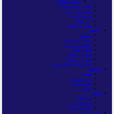
باشگاه استقلال
کشتی و وزنه‌برداری
ورزشهای رزمی
ورزش زنان
توپ و تور
سایر حوزه ها
*جامعه
دانشگاه
آموزش و پرورش
بهداشت و درمان
سبک زندگی
حوادث، انتظامی
شهری و رفاهی
شهرداری و شورای شهر
*فرهنگی
مذهبی
ایثار و شهادت
دفاع مقدس
اربعین
*جهان
بین الملل
آسیای غربی
آمریکا و اروپا
*چندرسانه‌ای