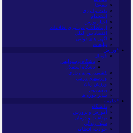
بیمه‌ها
نفت و انرژی
استخدام
اخبار بورس
ارتباطات و فن آوری اطلاعات
اقتصاد بین الملل
آگهی های دولتی
تبلیغات
*ورزش
فوتبال
باشگاه پرسپولیس
باشگاه استقلال
کشتی و وزنه‌برداری
ورزشهای رزمی
ورزش زنان
توپ و تور
سایر حوزه ها
*جامعه
دانشگاه
آموزش و پرورش
بهداشت و درمان
سبک زندگی
حوادث، انتظامی