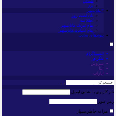
همدان
یزد
*ماناسپهر
یادداشت روز
اطلاعیه
پیام تبریک ماناسپهر
پیام تسلیت ماناسپهر
پیوندهای سایت
اینستاگرام
تلگرام
سروش
ایتا
آپارات
نام کاربری یا نشانی ایمیل
رمز عبور
مرا به خاطر بسپار