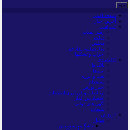
صفحه اصلی
آخرین اخبار
*سیاسی
رهبر انقلاب
دولت
مجلس
وزارت امور خارجه
احزاب و تشکلها
*اقتصادی
بانک ها
بیمه‌ها
نفت و انرژی
استخدام
اخبار بورس
ارتباطات و فن آوری اطلاعات
اقتصاد بین الملل
آگهی های دولتی
تبلیغات
*ورزش
فوتبال
باشگاه پرسپولیس