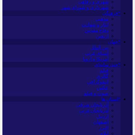
شهری و رفاهی
شهرداری و شورای شهر
*فرهنگی
مذهبی
ایثار و شهادت
دفاع مقدس
اربعین
*جهان
بین الملل
آسیای غربی
آمریکا و اروپا
*چندرسانه‌ای
فیلم
گالری
اینفوگرافی
عکس
صوت و فیلم
*استان ها
آذربایجان شرقی
آذربایجان غربی
اردبیل
اصفهان
البرز
ایلام