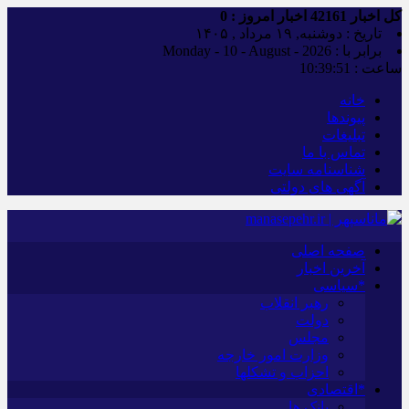
کل اخبار
42161
اخبار امروز :
0
تاریخ : دوشنبه, ۱۹ مرداد , ۱۴۰۵
برابر با : Monday - 10 - August - 2026
ساعت :
10:39:51
خانه
پیوندها
تبلیغات
تماس با ما
شناسنامه سایت
آگهی های دولتی
صفحه اصلی
آخرین اخبار
*سیاسی
رهبر انقلاب
دولت
مجلس
وزارت امور خارجه
احزاب و تشکلها
*اقتصادی
بانک ها