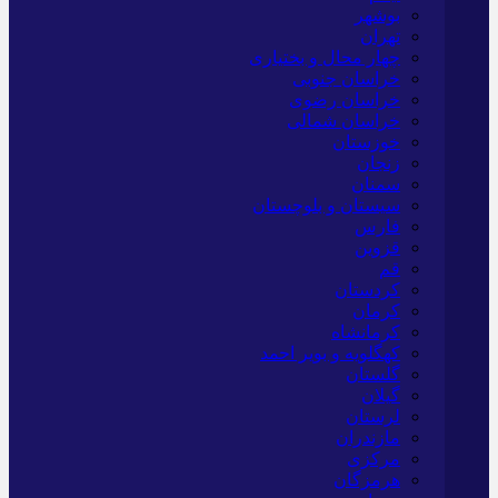
بوشهر
تهران
چهار محال و بختیاری
خراسان جنوبی
خراسان رضوی
خراسان شمالی
خوزستان
زنجان
سمنان
سیستان و بلوچستان
فارس
قزوین
قم
کردستان
کرمان
کرمانشاه
کهگلویه و بویر احمد
گلستان
گیلان
لرستان
مازندران
مرکزی
هرمزگان