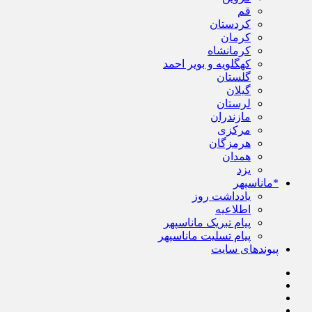
قم
کردستان
کرمان
کرمانشاه
کهگلویه و بویر احمد
گلستان
گیلان
لرستان
مازندران
مرکزی
هرمزگان
همدان
یزد
*ماناسپهر
یادداشت روز
اطلاعیه
پیام تبریک ماناسپهر
پیام تسلیت ماناسپهر
پیوندهای سایت