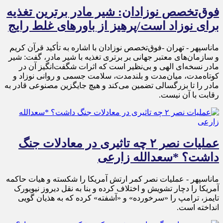
فوق‌تخصص نوزادان: شیر مادر برترین تغذیه
برای نوزاد است/پرهیز از باورهای غلط رایج
ماناسپهر - تهران -فوق‌تخصص نوزادان با اشاره به تأکید قرآن کریم
و سازمان‌های معتبر جهانی بر برتری تغذیه با شیر مادر، گفت: شیر
مادر نسخه‌ای الهی و بی‌نظیر است که اثرات شگفت‌انگیز آن در
کوتاه‌مدت، میان‌مدت و بلندمدت، سلامت جسمی و روانی نوزاد و
مادر را تا بزرگسالی تضمین می‌کند و هیچ جایگزین مصنوعی قادر به
رقابت با آن نیست.
عملیات نصر ۲ چه تاثیری در معادلات جنگ
داشت؟ *سعدالله زارعی
ماناسپهر - عملیات نصر کمر ارتش آمریکا را شکسته و هیات حاکمه
آمریکا را دچار تشویش و اختلاف کرده و بنا به نقل دیروز نیویورک
تایمز، ترامپ را «سرخورده» و «آشفته» کرده که به هذیان گویی
انداخته است.