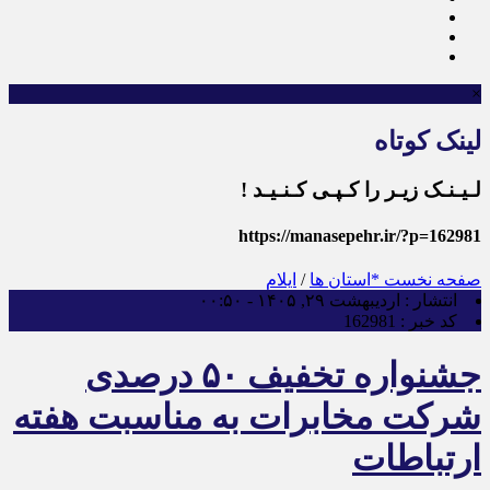
×
لینک کوتاه
لـیـنـک زیـر را کـپـی کـنـیـد !
https://manasepehr.ir/?p=162981
صفحه نخست
*استان ها
/
ایلام
انتشار :
اردیبهشت ۲۹, ۱۴۰۵ - ۰۰:۵۰
کد خبر :
162981
جشنواره تخفیف ۵۰ درصدی
شرکت مخابرات به مناسبت هفته
ارتباطات