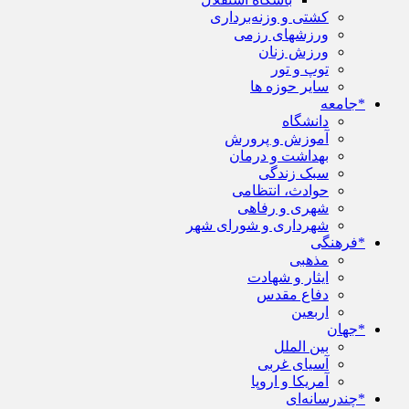
کشتی و وزنه‌برداری
ورزشهای رزمی
ورزش زنان
توپ و تور
سایر حوزه ها
*جامعه
دانشگاه
آموزش و پرورش
بهداشت و درمان
سبک زندگی
حوادث، انتظامی
شهری و رفاهی
شهرداری و شورای شهر
*فرهنگی
مذهبی
ایثار و شهادت
دفاع مقدس
اربعین
*جهان
بین الملل
آسیای غربی
آمریکا و اروپا
*چندرسانه‌ای