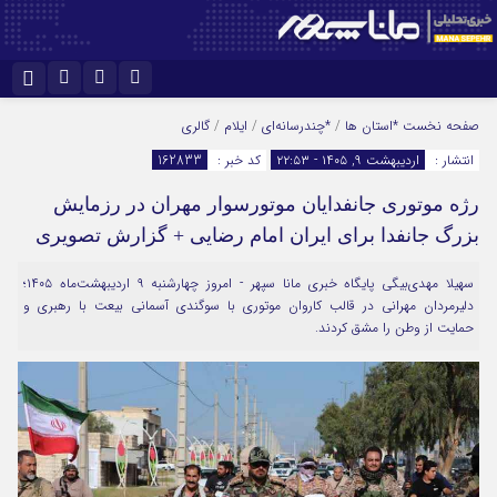
نام کاربری یا نشانی ایمیل
اینستاگرام
تلگرام
صفحه نخست
*استان ها
/
*چندرسانه‌ای
/
ایلام
/
گالری
انتشار :
اردیبهشت ۹, ۱۴۰۵ - ۲۲:۵۳
کد خبر :
162833
سروش
ایتا
رژه موتوری جانفدایان موتورسوار مهران در رزمایش
رمز عبور
آپارات
بزرگ جانفدا برای ایران امام رضایی + گزارش تصویری
سهیلا مهدی‌بیگی پایگاه خبری مانا سپهر - امروز چهارشنبه ۹ اردیبهشت‌ماه ۱۴۰۵؛
مرا به خاطر بسپار
دلیرمردان مهرانی در قالب کاروان موتوری با سوگندی آسمانی بیعت با رهبری و
حمایت از وطن را مشق کردند.