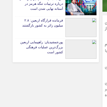
پیوندهای سایت
درباره ترتیبات تنگه هرمز در
آستانه نهایی شدن است
فرمانده قرارگاه اربعین: ۲.۸
ی
تیاری
میلیون زائر به کشور بازگشتند
ز
پورجمشیدیان: راهپیمایی اربعین
م
بزرگ‌ترین عملیات فرهنگی
ا
کشور است
ی
چستان
وه‌های
ر
ر کرده