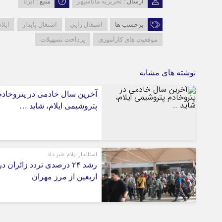
ارسال :
تحریریه ماناسپهر
منبع :
ایرنا
برچسب ها
اشتغال زایی
اشتغال پایدار
ایلا
موقعیت های کارآموزی
پرداخت تسهیلات
نوشته های مشابه
آخرین سال خادمی در پتروخادم
پتروشیمی ایلام، شاید …
استاندار ایلام خبر داد
رشد ۲۴ درصدی تردد زائران در
اربعین از مرز مهران