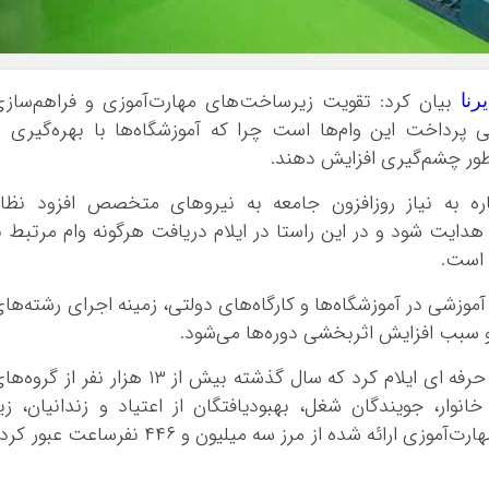
ایلام
بوشهر
تهران
بیان کرد: تقویت زیرساخت‌های مهارت‌آموزی و فراهم‌ساز
رنا
چهار محال و بخ
پرداخت این وام‌ها است چرا که آموزشگاه‌ها با بهره‌گیری ا
خراسان جنوبی
‌ طور چشم‌گیری افزایش دهند.
خراسان رضوی
اره به نیاز روزافزون جامعه به نیروهای متخصص افزود نظا
خراسان شمالی
ایت شود و در این راستا در ایلام دریافت هرگونه وام مرتبط ب
خوزستان
 است.
زنجان
 آموزشی در آموزشگاه‌ها و کارگاه‌های دولتی، زمینه اجرای رشته‌ها
سمنان
 و سبب افزایش اثربخشی دوره‌ها می‌شود.
سیستان و بلو
فارس
وی با مرور عملکرد سال جاری اداره کل فنی و حرفه ای ایلام کرد که سال گذشته بیش از ۱۳ هزار نفر از گر
وار، جویندگان شغل، بهبودیافتگان از اعتیاد و زندانیان، زی
قزوین
آموزش‌های مهارتی قرار گرفتند و ساعت‌های مهارت‌آموزی ارائه‌ شده از مرز سه میلیون و ۴۴۶ نفرساعت عبو
قم
کردستان