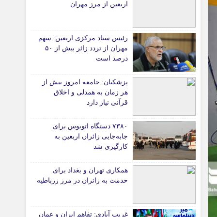
اربعین از مرز مهران
*جامعه
دانشگاه
رئیس ستاد مرکزی اربعین: سهم
آموزش و پرورش
مهران از تردد زائر بیش از ۵۰
درصد است
بهداشت و درمان
سبک زندگی
پزشکیان: جامعه امروز بیش از
حوادث، انتظامی
هر زمان به همدلی و اخلاق
شهری و رفاهی
قرآنی نیاز دارد
شهرداری و شورای شهر
۷۳۸۰ دستگاه اتوبوس برای
جابه‌جایی زائران اربعین به‌
*ماناسپهر
کارگیری شد
ی
یادداشت روز
اطلاعیه
همکاری تهران و بغداد برای
خدمت به زائران در مرز زرباطیه
پیام تبریک ماناسپهر
پیام تسلیت ماناسپهر
غریب آبادی: تفاهم ایران و عمان