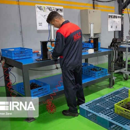
تبلیغات
*چندرسانه‌ای
*استان ها
فیلم
آذربایجان شرق
گالری
آذربایجان غربی
اینفوگرافی
اردبیل
عکس
اصفهان
صوت و فیلم
البرز