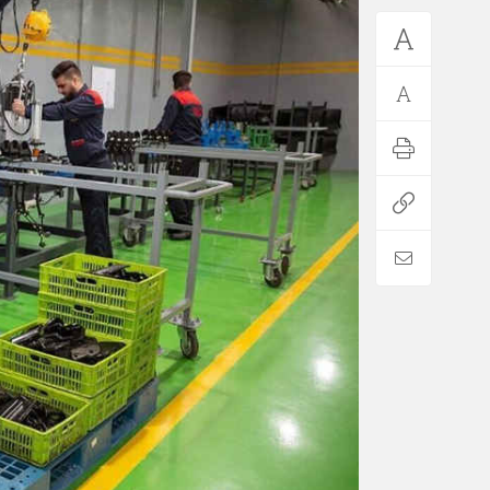
*فرهنگی
*جهان
مذهبی
بین الملل
ایثار و شهادت
آسیای غربی
دفاع مقدس
آمریکا و اروپا
اربعین