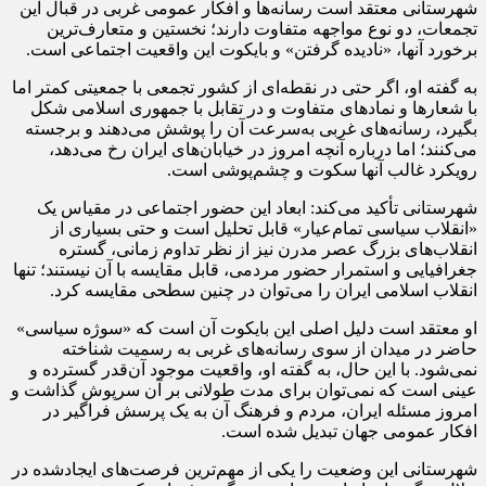
شهرستانی معتقد است رسانه‌ها و افکار عمومی غربی در قبال این
تجمعات، دو نوع مواجهه متفاوت دارند؛ نخستین و متعارف‌ترین
برخورد آنها، «نادیده گرفتن» و بایکوت این واقعیت اجتماعی است.
به گفته او، اگر حتی در نقطه‌ای از کشور تجمعی با جمعیتی کمتر اما
با شعارها و نمادهای متفاوت و در تقابل با جمهوری اسلامی شکل
بگیرد، رسانه‌های غربی به‌سرعت آن را پوشش می‌دهند و برجسته
می‌کنند؛ اما درباره آنچه امروز در خیابان‌های ایران رخ می‌دهد،
رویکرد غالب آنها سکوت و چشم‌پوشی است.
شهرستانی تأکید می‌کند: ابعاد این حضور اجتماعی در مقیاس یک
«انقلاب سیاسی تمام‌عیار» قابل تحلیل است و حتی بسیاری از
انقلاب‌های بزرگ عصر مدرن نیز از نظر تداوم زمانی، گستره
جغرافیایی و استمرار حضور مردمی، قابل مقایسه با آن نیستند؛ تنها
انقلاب اسلامی ایران را می‌توان در چنین سطحی مقایسه کرد.
او معتقد است دلیل اصلی این بایکوت آن است که «سوژه سیاسی»
حاضر در میدان از سوی رسانه‌های غربی به رسمیت شناخته
نمی‌شود. با این حال، به گفته او، واقعیت موجود آن‌قدر گسترده و
عینی است که نمی‌توان برای مدت طولانی بر آن سرپوش گذاشت و
امروز مسئله ایران، مردم و فرهنگ آن به یک پرسش فراگیر در
افکار عمومی جهان تبدیل شده است.
شهرستانی این وضعیت را یکی از مهم‌ترین فرصت‌های ایجادشده در