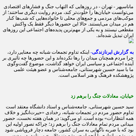
ماناسپهر - تهران - در روزهایی که التهاب جنگ و فشارهای اقتصادی
می‌توانست خیابان‌ها را خلوت‌تر کند، مردم روایت دیگری ساختند؛ از
موکب‌های مردمی و جمع‌های محلی تا خانواده‌هایی که شب‌ها کنار
هم در میدان می‌ایستند. حالا این حضورها دیگر فقط یک واکنش
مقطعی نیستند و به یکی از مهم‌ترین پدیده‌های اجتماعی این روزهای
ایران تبدیل شده‌اند.
به گزارش ایرنازندگی-
اینکه تداوم تجمعات شبانه چه معنایی دارد،
چرا مردم همچنان میدان را رها نکرده‌اند و این حضورها چه تأثیری بر
آینده اجتماعی و سیاسی ایران خواهد گذاشت، موضوع گفت‌وگوی
ما با سید حسین شهرستانی، جامعه‌شناس و عضو هیئت علمی
پژوهشکده فرهنگ و هنر اسلامی است.
خیابان، معادلات جنگ را برهم زد
سید حسین شهرستانی، جامعه‌شناس و استاد دانشگاه معتقد است
تداوم حضور مردم در تجمعات شبانه، رخدادی «حیرت‌انگیز و خلاف
همه انتظارات» بوده است. او می‌گوید: در همان هفته نخست، حضور
میدانی مردم تمام معادلات جنگ را برهم زد؛ چراکه تصور اولیه این
بود که با ضربه ناگهانی به سران کشور، جامعه دچار فروپاشی شود
و پروژه براندازی یا آنچه او «پروژه ونزوئلایی» می‌نامد، در مدت