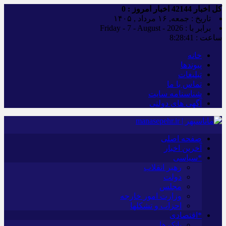
کل اخبار
42144
اخبار امروز :
0
تاریخ : جمعه, ۱۶ مرداد , ۱۴۰۵
برابر با : Friday - 7 - August - 2026
ساعت :
8:28:42
خانه
پیوندها
تبلیغات
تماس با ما
شناسنامه سایت
آگهی های دولتی
صفحه اصلی
آخرین اخبار
*سیاسی
رهبر انقلاب
دولت
مجلس
وزارت امور خارجه
احزاب و تشکلها
*اقتصادی
بانک ها