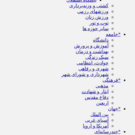
کشتی و وزنه‌برداری
ورزشهای رزمی
ورزش زنان
توپ و تور
سایر حوزه ها
*جامعه
دانشگاه
آموزش و پرورش
بهداشت و درمان
سبک زندگی
حوادث، انتظامی
شهری و رفاهی
شهرداری و شورای شهر
*فرهنگی
مذهبی
ایثار و شهادت
دفاع مقدس
اربعین
*جهان
بین الملل
آسیای غربی
آمریکا و اروپا
*چندرسانه‌ای