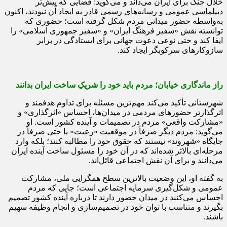
خلال جنگ برای ایران می‌داند و می‌گوید: فضایی که پیش‌تر
دیپلماسی عمومی و رسانه‌های رسمی قادر به ایجاد آن نبودند، اکنون
به‌واسطه حضور میدانی مردم شکل گرفته است؛ حضوری که
توانسته نقش «سفیر فرهنگ ایران» و «سفیر جمهوری اسلامی» را
ایفا کند و حتی نوعی دعوت جهانی برای ایستادگی در برابر
سازوکارهای سرکوبگر ایجاد کند.
راز ماندگاری خیابان؛ مردم باید خود را شریکِ ساخت ایران بدانند
شهرستانی تأکید می‌کند مهم‌ترین مسئله برای تداوم هدفمند و
اثرگذارتر حضورهای مردمی در میدان‌ها، احساس «اثرگذاری» و
«مشارکت واقعی» مردم در تصمیمات و آینده کشور است. او
می‌گوید: مردم دیگر صرفاً در موقعیت «رعیت» یا حتی صرفاً در
جایگاه «شهروند» نیستند که حقوق خود را مطالبه کنند؛ بلکه وارد
مرحله‌ای بالاتر شده‌اند که در آن خود را مسئول ساخت آینده ایران
می‌دانند و برای آن نقش اجتماعی قائل‌اند.
به گفته او، این وضعیت بالاترین سطح همگرایی ملی، مشارکت
عمومی و شکل‌گیری سرمایه اجتماعی است؛ جایی که مردم
احساس می‌کنند در میدان حضور دارند تا درباره آینده کشور تصمیم
بگیرند و متناسب با توان خود در تصمیم‌سازی و انجام وظیفه سهیم
باشند.