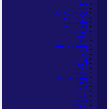
بوشهر
تهران
چهار محال و بختیاری
خراسان جنوبی
خراسان رضوی
خراسان شمالی
خوزستان
زنجان
سمنان
سیستان و بلوچستان
فارس
قزوین
قم
کردستان
کرمان
کرمانشاه
کهگلویه و بویر احمد
گلستان
گیلان
لرستان
مازندران
مرکزی
هرمزگان