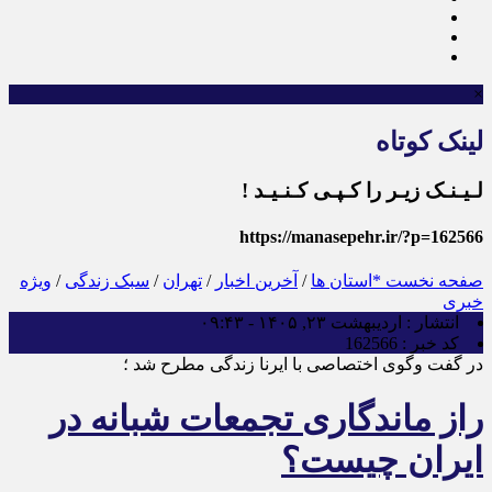
×
لینک کوتاه
لـیـنـک زیـر را کـپـی کـنـیـد !
https://manasepehr.ir/?p=162566
صفحه نخست
*استان ها
/
آخرین اخبار
/
تهران
/
سبک زندگی
/
ویژه
خبری
انتشار :
اردیبهشت ۲۳, ۱۴۰۵ - ۰۹:۴۳
کد خبر :
162566
در گفت وگوی اختصاصی با ایرنا زندگی مطرح شد ؛
راز ماندگاری تجمعات شبانه در
ایران چیست؟