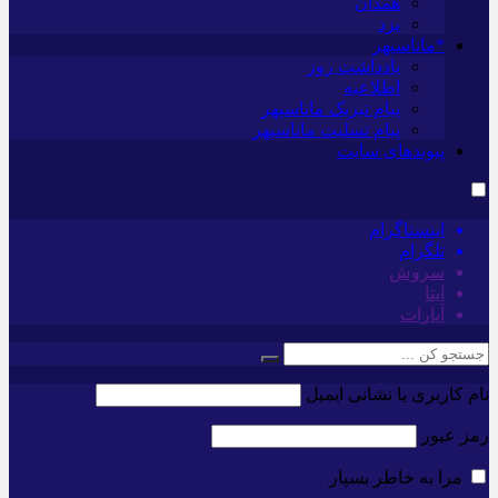
همدان
یزد
*ماناسپهر
یادداشت روز
اطلاعیه
پیام تبریک ماناسپهر
پیام تسلیت ماناسپهر
پیوندهای سایت
اینستاگرام
تلگرام
سروش
ایتا
آپارات
نام کاربری یا نشانی ایمیل
رمز عبور
مرا به خاطر بسپار