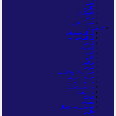
فیلم
گالری
اینفوگرافی
عکس
صوت و فیلم
*استان ها
آذربایجان شرقی
آذربایجان غربی
اردبیل
اصفهان
البرز
ایلام
بوشهر
تهران
چهار محال و بختیاری
خراسان جنوبی
خراسان رضوی
خراسان شمالی
خوزستان
زنجان
سمنان
سیستان و بلوچستان
فارس