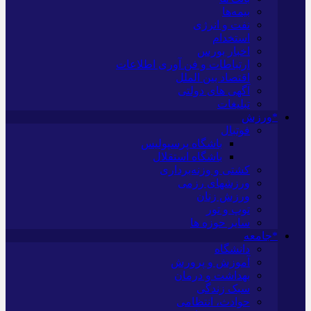
بیمه‌ها
نفت و انرژی
استخدام
اخبار بورس
ارتباطات و فن آوری اطلاعات
اقتصاد بین الملل
آگهی های دولتی
تبلیغات
*ورزش
فوتبال
باشگاه پرسپولیس
باشگاه استقلال
کشتی و وزنه‌برداری
ورزشهای رزمی
ورزش زنان
توپ و تور
سایر حوزه ها
*جامعه
دانشگاه
آموزش و پرورش
بهداشت و درمان
سبک زندگی
حوادث، انتظامی