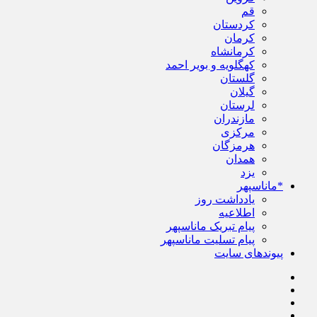
قم
کردستان
کرمان
کرمانشاه
کهگلویه و بویر احمد
گلستان
گیلان
لرستان
مازندران
مرکزی
هرمزگان
همدان
یزد
*ماناسپهر
یادداشت روز
اطلاعیه
پیام تبریک ماناسپهر
پیام تسلیت ماناسپهر
پیوندهای سایت