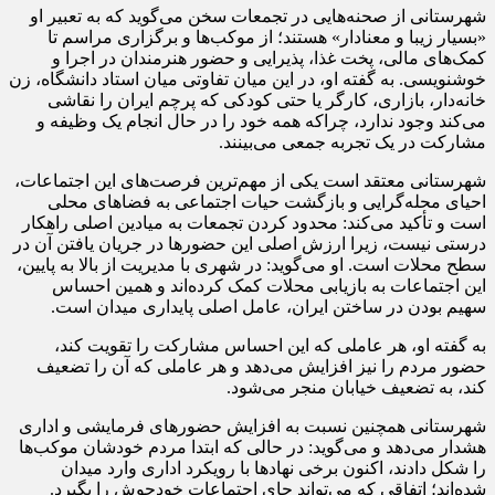
شهرستانی از صحنه‌هایی در تجمعات سخن می‌گوید که به تعبیر او
«بسیار زیبا و معنادار» هستند؛ از موکب‌ها و برگزاری مراسم تا
کمک‌های مالی، پخت غذا، پذیرایی و حضور هنرمندان در اجرا و
خوشنویسی. به گفته او، در این میان تفاوتی میان استاد دانشگاه، زن
خانه‌دار، بازاری، کارگر یا حتی کودکی که پرچم ایران را نقاشی
می‌کند وجود ندارد، چراکه همه خود را در حال انجام یک وظیفه و
مشارکت در یک تجربه جمعی می‌بینند.
شهرستانی معتقد است یکی از مهم‌ترین فرصت‌های این اجتماعات،
احیای محله‌گرایی و بازگشت حیات اجتماعی به فضاهای محلی
است و تأکید می‌کند: محدود کردن تجمعات به میادین اصلی راهکار
درستی نیست، زیرا ارزش اصلی این حضورها در جریان یافتن آن در
سطح محلات است. او می‌گوید: در شهری با مدیریت از بالا به پایین،
این اجتماعات به بازیابی محلات کمک کرده‌اند و همین احساس
سهیم بودن در ساختن ایران، عامل اصلی پایداری میدان است.
به گفته او، هر عاملی که این احساس مشارکت را تقویت کند،
حضور مردم را نیز افزایش می‌دهد و هر عاملی که آن را تضعیف
کند، به تضعیف خیابان منجر می‌شود.
شهرستانی همچنین نسبت به افزایش حضورهای فرمایشی و اداری
هشدار می‌دهد و می‌گوید: در حالی که ابتدا مردم خودشان موکب‌ها
را شکل دادند، اکنون برخی نهادها با رویکرد اداری وارد میدان
شده‌اند؛ اتفاقی که می‌تواند جای اجتماعات خودجوش را بگیرد.