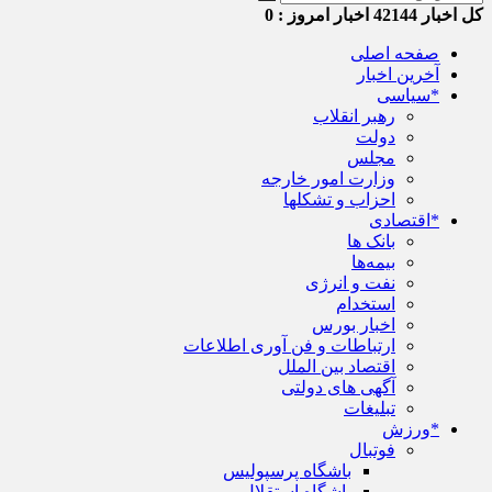
کل اخبار
42144
اخبار امروز :
0
صفحه اصلی
آخرین اخبار
*سیاسی
رهبر انقلاب
دولت
مجلس
وزارت امور خارجه
احزاب و تشکلها
*اقتصادی
بانک ها
بیمه‌ها
نفت و انرژی
استخدام
اخبار بورس
ارتباطات و فن آوری اطلاعات
اقتصاد بین الملل
آگهی های دولتی
تبلیغات
*ورزش
فوتبال
باشگاه پرسپولیس
باشگاه استقلال