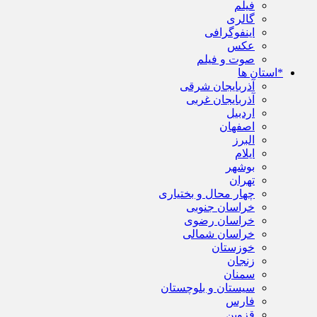
فیلم
گالری
اینفوگرافی
عکس
صوت و فیلم
*استان ها
آذربایجان شرقی
آذربایجان غربی
اردبیل
اصفهان
البرز
ایلام
بوشهر
تهران
چهار محال و بختیاری
خراسان جنوبی
خراسان رضوی
خراسان شمالی
خوزستان
زنجان
سمنان
سیستان و بلوچستان
فارس
قزوین