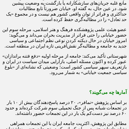
مانع غلبه جریان‌های سازشکارانه یا بازگشت به وضعیت پیشین
شود. در عین حال، به گفته او، خیابان ضرورتاً تابع مطالبات
حداکثری و فراتر از توان واقعی کشور هم نیست و در مجموع «یک
حد تعادل» را در مطالبه‌گری حفظ کرده است.
عضو هیئت علمی پژوهشکده فرهنگ و هنر اسلامی، مرحله سوم این
حضور خیابانی را حتی فراتر از مدیریت بحران می‌داند و می‌گوید:
امروز خیابان در حال دیکته کردن نوعی نظم اجتماعی و سیاسی
جدید به جامعه و مطالبه‌گر نقش‌آفرینی تازه ایران در منطقه است.
شهرستانی تأکید می‌کند: جامعه از مرحله اولیه «دفع فتنه براندازان»
عبور کرده و اکنون مسئله اصلی، بازآرایی میدان سیاست در ایران و
بازتعریف سپهر سیاسی کشور است؛ وضعیتی که نشانه‌ای از «بلوغ
سیاسی جمعیت خیابانی» به شمار می‌رود.
آمارها چه می‌گویند؟
بر اساس پژوهش «نمافر»، ۲۰ درصد پاسخ‌دهندگان بیش از ۱۰ بار
در تجمعات شبانه پس از جنگ تحمیلی سوم شرکت کرده‌اند و حدود
۶۰ درصد نیز دست‌کم یک بار در این تجمعات حضور داشته‌اند.
مطابق این پژوهش، اکثریت جامعه ایران با این تجمعات همراهی
نشان داده‌اند. حتی در میان کسانی که در تجمعات حضور نداشته‌اند