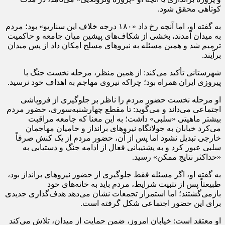
کوتاهی محقق شود.
به گفته او، اما آنچه رخ داد «۱۸۰ درجه خلاف این سناریو» بود؛ مردم
به میدان آمدند، بخشی از شکاف‌های پیشین میان جامعه و حاکمیت
ترمیم شد و همین مسئله به نیروهای مسلح امکان داد از پس میدان
برآیند.
شهرستانی تأکید می‌کند: از همین منظر، مرحله نخست جنگ با
پیروزی ایران همراه بود؛ چراکه نیروی مهاجم به اهداف خود نرسید.
او مرحله نخست حضور مردم را ناظر بر جلوگیری از فروپاشی
اجتماعی می‌داند و می‌گوید: تا مقطع چهارشنبه‌سوری، حضور مردم
بیشتر ماهیتی «سلبی» داشت؛ به این معنا که جامعه مراقبت
می‌کرد خیابان به جولانگاه نیروهای برانداز و حامیان مهاجمان
خارجی تبدیل نشود اما پس از آن، حضور مردم از یک کنش صرفاً
سلبی عبور کرد و به پشتیبانی فعال از ادامه جنگ و دستیابی به
«حداکثر نتایج ممکن» رسید.
به گفته او، اگر مسئله فقط جلوگیری از حضور نیروهای برانداز بود،
طبیعتاً پس از تثبیت شرایط، مردم باید به خانه‌های خود
بازمی‌گشتند؛ اما استمرار تجمعات نشان می‌دهد هدف‌گذاری جدیدی
برای این حضور اجتماعی شکل گرفته است.
او معتقد است: خیابان امروز، ضمن حمایت از میدان، تلاش می‌کند