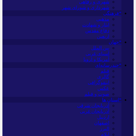
شهری و رفاهی
شهرداری و شورای شهر
*فرهنگی
مذهبی
ایثار و شهادت
دفاع مقدس
اربعین
*جهان
بین الملل
آسیای غربی
آمریکا و اروپا
*چندرسانه‌ای
فیلم
گالری
اینفوگرافی
عکس
صوت و فیلم
*استان ها
آذربایجان شرقی
آذربایجان غربی
اردبیل
اصفهان
البرز
ایلام