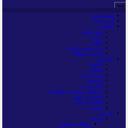
صفحه اصلی
آخرین اخبار
*سیاسی
رهبر انقلاب
دولت
مجلس
وزارت امور خارجه
احزاب و تشکلها
*اقتصادی
بانک ها
بیمه‌ها
نفت و انرژی
استخدام
اخبار بورس
ارتباطات و فن آوری اطلاعات
اقتصاد بین الملل
آگهی های دولتی
تبلیغات
*ورزش
فوتبال
باشگاه پرسپولیس