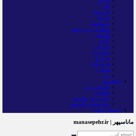
قزوین
قم
کردستان
کرمان
کرمانشاه
کهگلویه و بویر احمد
گلستان
گیلان
لرستان
مازندران
مرکزی
هرمزگان
همدان
یزد
*ماناسپهر
یادداشت روز
اطلاعیه
پیام تبریک ماناسپهر
پیام تسلیت ماناسپهر
پیوندهای سایت
ماناسپهر | manasepehr.ir