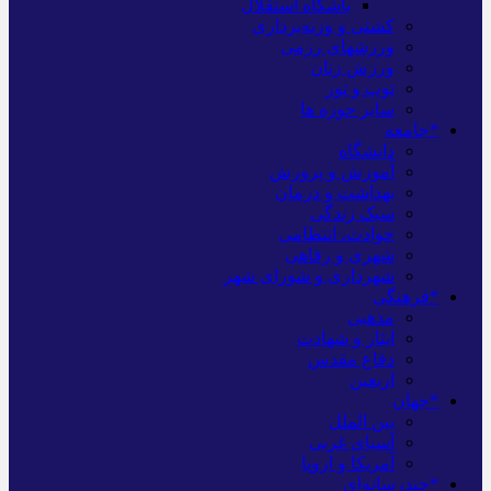
باشگاه استقلال
کشتی و وزنه‌برداری
ورزشهای رزمی
ورزش زنان
توپ و تور
سایر حوزه ها
*جامعه
دانشگاه
آموزش و پرورش
بهداشت و درمان
سبک زندگی
حوادث، انتظامی
شهری و رفاهی
شهرداری و شورای شهر
*فرهنگی
مذهبی
ایثار و شهادت
دفاع مقدس
اربعین
*جهان
بین الملل
آسیای غربی
آمریکا و اروپا
*چندرسانه‌ای