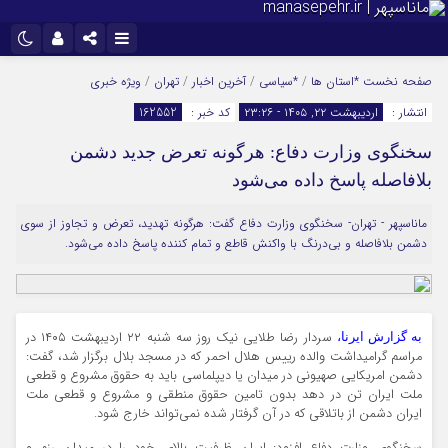
نام کاربری یا نشانی ایمیل
اینستاگرام
تلگرام
صفحه نخست
*استان ها
/
*سیاسی
/
آخرین اخبار
/
تهران
/
ویژه خبری
انتشار :
اردیبهشت ۲۲, ۱۴۰۵ - ۲۳:۲۶
کد خبر :
162552
سروش
ایتا
سخنگوی وزارت دفاع: هرگونه تعرض جدید دشمن
رمز عبور
آپارات
بلافاصله پاسخ داده می‌شود
ماناسپهر - تهران- سخنگوی وزارت دفاع گفت: هرگونه تهدید، تعرض و تجاوز از سوی
مرا به خاطر بسپار
دشمن بلافاصله و بی‌درنگ با واکنش قاطع و تمام کننده پاسخ داده می‌شود.
سردار رضا طلایی نیک روز سه شنبه ۲۲ اردیبهشت ۱۴۰۵ در
به گزارش ایرنا،
مراسم گرامیداشت والده رییس هلال احمر که در مسجد بلال برگزار شد، گفت:
دشمن امریکایی صهیونی در میدان یا دیپلماسی باید به حقوق مشروع و قطعی
ملت ایران تن در دهد بدون تامین حقوق منطقی و مشروع و قطعی ملت
ایران دشمن از باتلاقی که در آن گرفتار شده نمی‌تواند خارج شود.