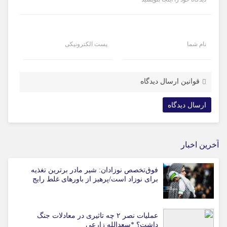
نام شما
پست الکترونیکی
قوانین ارسال دیدگاه
آخرین اخبار
فوق‌تخصص نوزادان: شیر مادر برترین تغذیه
برای نوزاد است/پرهیز از باورهای غلط رایج
عملیات نصر ۲ چه تاثیری در معادلات جنگ
داشت؟ *سعدالله زارعی