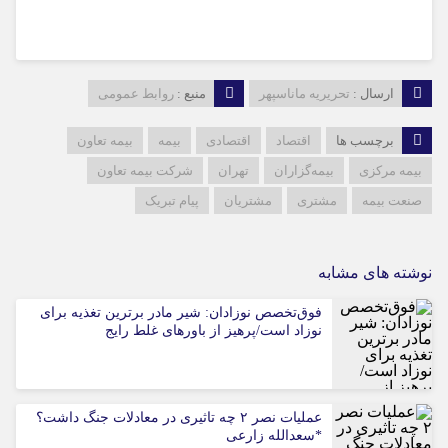
ارسال :
تحریریه ماناسپهر
منبع :
روابط عمومی
برچسب ها
اقتصاد
اقتصادی
بیمه
بیمه تعاون
بیمه مرکزی
بیمه‌گزاران
تهران
شرکت بیمه تعاون
صنعت بیمه
مشتری
مشتریان
پیام تبریک
نوشته های مشابه
فوق‌تخصص نوزادان: شیر مادر برترین تغذیه برای
نوزاد است/پرهیز از باورهای غلط رایج
عملیات نصر ۲ چه تاثیری در معادلات جنگ داشت؟
*سعدالله زارعی