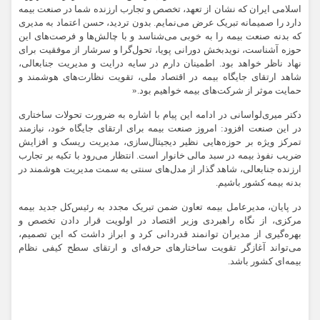
اسلامی ایران که نشان از تعهد، تخصص و تجارب ارزنده شما در صنعت بیمه
دارد را صمیمانه تبریک عرض می‌نمایم. بدون تردید، حسن اعتماد به مدیری
که بدنه صنعت بیمه را به خوبی می‌شناسد و با چالش‌ها و فرصت‌های این
حوزه آشناست، نویدبخش دورانی پویا، تحول‌گرا و سرشار از موفقیت برای
نهاد ناظر خواهد بود. اطمینان دارم در سایه درایت و مدیریت جنابعالی،
شاهد ارتقای جایگاه بیمه در اقتصاد ملی، تقویت نظارت‌های هوشمند و
حمایت موثر از شرکت‌های بیمه خواهیم بود.«
دکتر میری‌لواسانی در ادامه این پیام با اشاره به ضرورت تحولات ساختاری
در این صنعت افزود: امروز صنعت بیمه برای ارتقای جایگاه خود، نیازمند
تمرکز ویژه بر حوزه‌هایی نظیر دیجیتال‌سازی، مدیریت ریسک‌ و افزایش
ضریب نفوذ بیمه در سبد مالی خانوار است. انتظار می‌رود با تکیه بر تجارب
ارزنده جنابعالی، شاهد گذار از مدل‌های سنتی به سمت مدیریت هوشمند در
بدنه بیمه کشور باشیم.
در پایان، مدیرعامل بیمه تعاون ضمن تبریک مجدد به رئیس‌کل جدید بیمه
مرکزی، از نگاه راهبردی وزیر اقتصاد در اولویت قرار دادن تخصص و
بهره‌گیری از مدیران توانمند قدردانی کرد و ابراز داشت که این تصمیم،
می‌تواند آغازگر تقویت ساختارهای حرفه‌ای و ارتقای سطح کیفی نظام
بیمه‌ای کشور باشد.