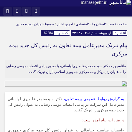
نام کاربری یا نشانی ایمیل
اینستاگرام
تلگرام
صفحه نخست
*استان ها
/
*اقتصادی
/
آخرین اخبار
/
بیمه‌ها
/
تهران
/
ویژه خبری
انتشار :
اردیبهشت ۱۹, ۱۴۰۵ - ۲۳:۵۴
کد خبر :
162284
سروش
ایتا
پیام تبریک مدیرعامل بیمه تعاون به رئیس‌ کل جدید بیمه
رمز عبور
آپارات
مرکزی
ماناسپهر - دکتر سید محمدرضا میری‌لواسانی، با صدور پیامی انتصاب موسی رضایی
مرا به خاطر بسپار
را به عنوان رئیس‌کل بیمه مرکزی جمهوری اسلامی ایران تبریک گفت.
به گزارش روابط عمومی بیمه تعاون،
دکتر سیدمحمدرضا میری لواسانی
مدیرعامل این شرکت در پیامی انتصاب موسی رضایی به عنوان رئیس کل
جدید بیمه مرکزی را تبریک گفت.
در متن این پیام آمده است:
«انتصاب شایسته جنابعالی به عنوان رئیس کل بیمه مرکزی جمهوری