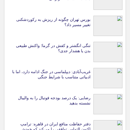
بورس تهران چگونه از ریزش به رکوردشکنی
تغییر مسیر داد؟
تنگی انگشتر و کفش در گرما؛ واکنش طبیعی
بدن یا هشدار جدی؟
غریب‌آبادی: دیپلماسی در جنگ ادامه دارد، اما با
ادبیاتی متناسب با شرایط جنگی
رضایی: یک درصد بودجه فوتبال را به والیبال
نشسته بدهید
دفتر حفاظت منافع ایران در قاهره: ترامپ
اکنون التماس توافقی را می‌کند که خودش