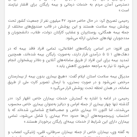
دسترسی آسان مردم به خدمات درمانی و بیمه رایگان برای اقشار نیازمند
است.»
رحیمی تصریح کرد: در حال حاضر حدود ۴۲ میلیون نفر از جمعیت کشور تحت
پوشش بیمه سلامت هستند و این پوشش در قالب صندوق‌های مختلف از
جمله بیمه همگانی، روستاییان و عشایر، کارکنان دولت، طلاب، دانشجویان و
مددجویان نهادهای حمایتی ارائه می‌شود.
وی افزود: «بر اساس پایگاه‌های اطلاعاتی، تمامی افراد فاقد بیمه که در
دهک‌های ۱ تا ۵ درآمدی قرار دارند، به‌صورت رایگان بیمه شده‌اند، همچنین
تمدید بیمه برای این افراد از طریق سامانه‌های آنلاین و دفاتر پیشخوان انجام
می‌شود تا نیاز به مراجعه حضوری کاهش یابد.»
مدیرکل بیمه سلامت استان ایلام گفت: «هیچ بیماری بدون بیمه از بیمارستان
مرخص نمی‌شود و در صورت بستری، با ارسال تصویر کارت ملی از طریق
سامانه، در همان لحظه تحت پوشش قرار می‌گیرد.»
رحیمی در ادامه با اشاره به گسترش خدمات بیماران خاص اظهار کرد: «در
گذشته تنها چهار بیماری از جمله ام‌اس و دیالیز به‌عنوان بیماری خاص محسوب
می‌شدند، اما اکنون ۱۱۱ بیماری خاص و صعب‌العلاج شناسایی شده‌اند که با
احتساب زیرمجموعه‌های آن‌ها حدود ۳۰۰ بیماری را شامل می‌شود، تمامی
بیماران دارای این شرایط از خدمات بیمه‌ای رایگان برخوردار هستند.»
به گفته وی، بیماران خاص از جمله بیماران سرطانی، قلبی، ژنتیکی، اعصاب و