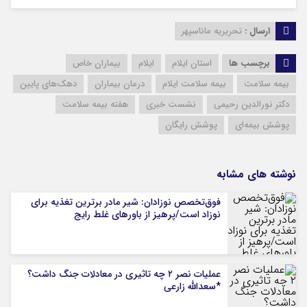
ارسال :
تحریریه ماناسپهر
برچسب ها
استان ایلام
ایلام
بیماران خاص
بیمه سلامت
بیمه سلامت ایلام
درمان بیماران
دهک‌های پایین
دکتر نورالدین رحیمی
نشست خبری
هفته بیمه سلامت
پوشش بیمه‌ای
پوشش رایگان
نوشته های مشابه
فوق‌تخصص نوزادان: شیر مادر برترین تغذیه برای
نوزاد است/پرهیز از باورهای غلط رایج
عملیات نصر ۲ چه تاثیری در معادلات جنگ داشت؟
*سعدالله زارعی