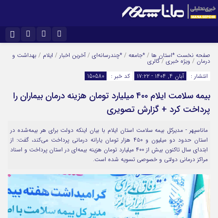
نام کاربری یا نشانی ایمیل
اینستاگرام
تلگرام
صفحه نخست
*استان ها
/
*جامعه
/
*چندرسانه‌ای
/
آخرین اخبار
/
ایلام
/
بهداشت و
درمان
/
ویژه خبری
/
گالری
سروش
ایتا
انتشار :
آبان ۴, ۱۴۰۴ - ۱۷:۲۲
کد خبر :
150580
رمز عبور
آپارات
بیمه سلامت ایلام ۴۰۰ میلیارد تومان هزینه درمان بیماران را
پرداخت کرد + گزارش تصویری
مرا به خاطر بسپار
ماناسپهر - مدیرکل بیمه سلامت استان ایلام با بیان اینکه دولت برای هر بیمه‌شده در
استان حدود دو میلیون و ۴۵۰ هزار تومان یارانه درمانی پرداخت می‌کند، گفت: از
ابتدای سال تاکنون بیش از ۴۰۰ میلیارد تومان هزینه بیمه‌ای در استان پرداخت و اسناد
مراکز درمانی دولتی و خصوصی تسویه شده است.