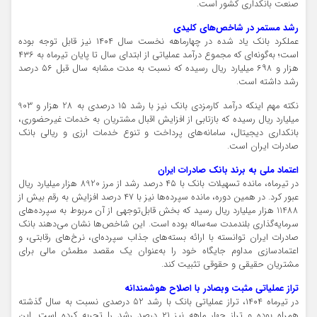
صنعت بانکداری کشور است.
رشد مستمر در شاخص‌های کلیدی
عملکرد بانک یاد شده در چهارماهه نخست سال ۱۴۰۴ نیز قابل توجه بوده
است؛ به‌گونه‌ای که مجموع درآمد عملیاتی از ابتدای سال تا پایان تیرماه به ۴۳۶
هزار و ۶۹۸ میلیارد ریال رسیده که نسبت به مدت مشابه سال قبل ۵۶ درصد
رشد داشته است.
نکته مهم اینکه درآمد کارمزدی بانک نیز با رشد ۱۵ درصدی به 28 هزار و 903
میلیارد ریال رسیده که بازتابی از افزایش اقبال مشتریان به خدمات غیرحضوری،
بانکداری دیجیتال، سامانه‌های پرداخت و تنوع خدمات ارزی و ریالی بانک
صادرات ایران است.
اعتماد ملی به برند بانک صادرات ایران
در تیرماه، مانده تسهیلات بانک با ۴۵ درصد رشد از مرز 8920 هزار میلیارد ریال
عبور کرد. در همین دوره، مانده سپرده‌ها نیز با ۴۷ درصد افزایش به رقم بیش از
11488 هزار میلیارد ریال رسید که بخش قابل‌توجهی از آن مربوط به سپرده‌های
سرمایه‌گذاری بلندمدت سه‌ساله بوده است. این شاخص‌ها نشان می‌دهند بانک
صادرات ایران توانسته با ارائه بسته‌های جذاب سپرده‌ای، نرخ‌های رقابتی، و
اعتمادسازی مداوم جایگاه خود را به‌عنوان یک مقصد مطمئن مالی برای
مشتریان حقیقی و حقوقی تثبیت کند.
تراز عملیاتی مثبت وبصادر با اصلاح هوشمندانه
در تیرماه ۱۴۰۴، تراز عملیاتی بانک با رشد 52 درصدی نسبت به سال گذشته
همراه بوده و تراز چهار ماهه نیز ۲۱ درصد رشد را تجربه کرده است. این