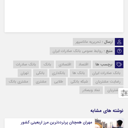
ارسال :
تحریریه ماناسپهر
منبع :
روابط عمومی بانک صادرات ایران
برچسب ها
اقتصاد
اقتصادی
بانک
بانک صادرات
بانک صادرات ایران
بانک ها
بانکداری
بانکی
تهران
رضایت مشتریان
شبکه بانکی
طلایی
مشتری
مشتری بانک
مشتریان
نماد وبصادر
نوشته های مشابه
مهران همچنان پرترددترین مرز اربعینی کشور