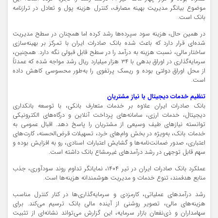
موضوع بیانگر مدیریت بهینه مصارف، کنترل هزینه پول و تعادل در ترازنامه
بانک است.
در همین حال، هزینه سود سپرده‌ها رشد کرده اما همچنان در سطح مدیریت‌
شده‌ای قرار دارد که باعث شده بانک صادرات ایران با تمرکز بر بهینه‌سازی
ساختار مالی، نسبت هزینه به درآمد را در سطح قابل قبولی نگه دارد. همچنین،
سرمایه‌گذاری در اوراق بدهی با ۳۴ هزار میلیارد ریال رشد مواجه شده که عمدتاً
از محل اوراق دولتی بوده و ریسک پرتفوی را به‌طور محسوسی کاهش داده
است.
تنظیم خدمات دیجیتال با نیاز مشتریان
بانک صادرات ایران علاوه بر خدمات متعارف بانکی، با توسعه بانکداری
دیجیتال، خدمات ارزی، سامانه‌های پرداخت آنلاین و درگاه‌های الکترونیکی
توانسته نیازهای طیف وسیعی از مشتریان را پاسخ دهد. اقبال عمومی به
خدمات بانک، به‌ویژه در بخش وام‌های خرد، تسهیلات قرض‌الحسنه، کارت‌های
اعتباری، صدور ضمانت‌نامه‌ها و گشایش اعتبارات اسنادی، رو به افزایش بوده و
سهم قابل توجهی در رشد درآمدهای غیرمشاع بانک داشته است.
عملکرد بانک صادرات ایران در تیر ۱۴۰۴، نمایانگر تداوم روند سودآوری، جذب
منابع هدفمند، تنوع خدمات و مدیریت هوشمندانه هزینه‌ها است.
رشد درآمدهای عملیاتی، کارمزدی و سرمایه‌گذاری‌ها در کنار کنترل مناسب
هزینه‌های مالی، تصویر روشنی از آینده مالی بانک ترسیم می‌کند. برای
سهامداران و ذی‌نفعان بازار سرمایه، این گزارش می‌تواند نشانه‌ای از تثبیت