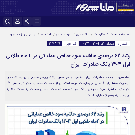
نام کاربری یا نشانی ایمیل
اینستاگرام
تلگرام
صفحه نخست
*استان ها
/
*اقتصادی
/
آخرین اخبار
/
بانک ها
/
تهران
/
ویژه خبری
انتشار :
مرداد ۱۴, ۱۴۰۴ - ۲۰:۳۳
کد خبر :
147399
سروش
ایتا
رشد ۶۲ درصدی حاشیه سود خالص عملیاتی در 4 ماه طلایی
رمز عبور
آپارات
اول ۱۴۰۴ بانک صادرات ایران
ماناسپهر - بانک صادرات ایران همچنان در مسیر رشد پایدار منابع و بهبود شاخص
مرا به خاطر بسپار
رضایت مشتریان قدم بر‌ می‌دارد که میوه استقبال از خدمات نماد وبصادر در جهش 62
درصدی حاشیه سود عملیاتی بانک در 4 ماهه نخست امسال نسبت به مدت مشابه
پارسال به وضوح نمایان است.