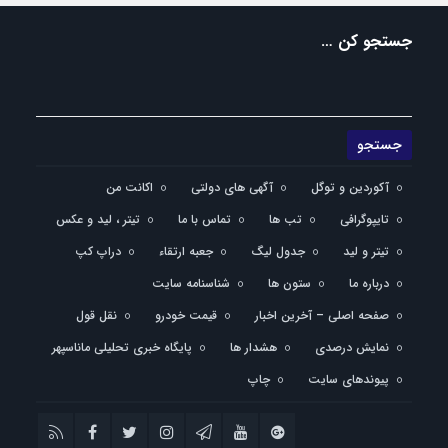
جستجو کن …
آکوردین و توگل
آگهی های دولتی
اکانت من
تایپوگرافی
تب ها
تماس با ما
تیتر ، لید و عکس
تیتر و لید
جدول لیگ
جعبه ارتقاء
دراپ کپ
درباره ما
ستون ها
شناسنامه سایت
صفحه اصلی – آخرین اخبار
قیمت خودرو
نقل قول
نمایش درصدی
هشدار ها
پایگاه خبری تحلیلی ماناسپهر
پیوندهای سایت
چاپ