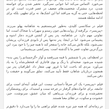
می‌خورد. التماس می‌کند اما جوابی نمی‌گیرد. تحقیر شدن برای خواسته
شدن، درد مشترک شخصیت‌های ضعیف در عصر قدرت است. او، در
لحظه‌هایی، حتی به گریه می‌افتد اما این اشک‌ها، نه برای تطهیر، بلکه برای
ادامه سلطه هستند.
فیلم در سکانسی کلیدی، به‌طور غیرمستقیم به شاهنامه پهلو می‌زند.
«پیرپسر»، برگرفته از روایت‌هایی چون رستم و سهراب یا ضحاک است، اما
تفاوتی مهم دارد: در شاهنامه، پدر پس از کشتن فرزند دچار اندوه و
پشیمانی می‌شود. اما در اینجا، پدر نه‌تنها پس از نابودی فرزندان، پریشان
نمی‌شود، بلکه تلاش می‌کند خانه را منفجر کند تا همه چیز را با خود ببرد. این
بزرگ‌ترین تفاوت عصر ما با گذشته است: پسرکشی بی‌پشیمانی.
در لحظه‌ای، پدر با شمشیر یا قمه می‌رقصد و آواز «گرجستانم را پس بده»
شنیده می‌شود. صحنه‌ای با رنگ و بوی قاجاری که فتحعلی‌شاه را به یاد
می‌آورد: مردی که باخت، اما با غرور تهی شعار داد. اطرافیان پدر نیز،
همچون درباریان شاهان، فقط تأیید می‌کنند، تملق می‌گویند و حقیقت را
دفن می‌کنند.
فیلم «پیرپسر» یک اثر صرفاً داستانی نیست. این فیلم، آینه‌ای است برای
جامعه، برای خانواده‌های گرفتار در چرخه سنت و استبداد، برای روشنفکران
تحقیرشده و برای فرزندان بی‌پناهی که میان عشق، سرنوشت، جبر،
خشونت و سکوت، در تقلای معنا هستند.
در زمانه‌ای که همه چیز تیره شده، فیلم براهنی ما را وا می‌دارد تا دقیق‌تر