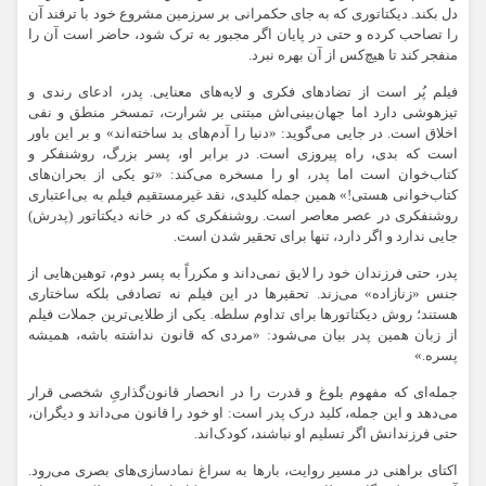
دل بکند. دیکتاتوری که به جای حکمرانی بر سرزمین مشروع خود با ترفند آن
را تصاحب کرده و حتی در پایان اگر مجبور به ترک شود، حاضر است آن را
منفجر کند تا هیچ‌کس از آن بهره نبرد.
فیلم پُر است از تضادهای فکری و لایه‌های معنایی. پدر، ادعای رندی و
تیزهوشی دارد اما جهان‌بینی‌اش مبتنی بر شرارت، تمسخر منطق و نفی
اخلاق است. در جایی می‌گوید: «دنیا را آدم‌های بد ساخته‌اند» و بر این باور
است که بدی، راه پیروزی است. در برابر او، پسر بزرگ، روشنفکر و
کتاب‌خوان است اما پدر، او را مسخره می‌کند: «تو یکی از بحران‌های
کتاب‌خوانی هستی!» همین جمله کلیدی، نقد غیرمستقیم فیلم به بی‌اعتباری
روشنفکری در عصر معاصر است. روشنفکری که در خانه‌ دیکتاتور (پدرش)
جایی ندارد و اگر دارد، تنها برای تحقیر شدن است.
پدر، حتی فرزندان خود را لایق نمی‌داند و مکرراً به پسر دوم، توهین‌هایی از
جنس «زنازاده» می‌زند. تحقیرها در این فیلم نه تصادفی بلکه ساختاری
هستند؛ روش دیکتاتورها برای تداوم سلطه. یکی از طلایی‌ترین جملات فیلم
از زبان همین پدر بیان می‌شود: «مردی که قانون نداشته باشه، همیشه
پسره.»
جمله‌ای که مفهوم بلوغ و قدرت را در انحصار قانون‌گذاریِ شخصی قرار
می‌دهد و این جمله، کلید درک پدر است: او خود را قانون می‌داند و دیگران،
حتی فرزندانش اگر تسلیم او نباشند، کودک‌اند.
اکتای براهنی در مسیر روایت، بارها به سراغ نمادسازی‌های بصری می‌رود.