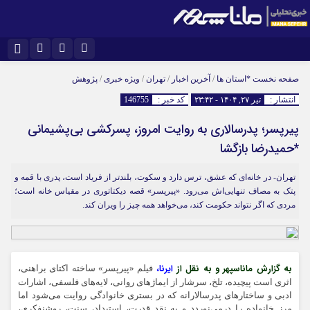
اینستاگرام
نام کاربری یا نشانی ایمیل
تلگرام
صفحه نخست
*استان ها
/
آخرین اخبار
/
تهران
/
ویژه خبری
/
پژوهش
انتشار :
تیر ۲۷, ۱۴۰۴ - ۲۳:۴۲
کد خبر :
146755
سروش
ایتا
پیرپسر؛ پدرسالاری به روایت امروز، پسرکشی بی‌پشیمانی
رمز عبور
آپارات
*حمیدرضا بازگشا
تهران- در خانه‌ای که عشق، ترس دارد و سکوت، بلندتر از فریاد است، پدری با قمه و
مرا به خاطر بسپار
پتک به مصاف تنهایی‌اش می‌رود. «پیرپسر» قصه‌ دیکتاتوری در مقیاس خانه است؛
مردی که اگر نتواند حکومت کند، می‌خواهد همه چیز را ویران کند.
به گزارش ماناسپهر و به نقل از
ایرنا،
فیلم «پیرپسر» ساخته اکتای براهنی،
اثری است پیچیده، تلخ، سرشار از ایماژهای روانی، لایه‌های فلسفی، اشارات
ادبی و ساختارهای پدرسالارانه که در بستری خانوادگی روایت می‌شود اما
مرز خانواده را درمی‌نوردد و به نقد قدرت، استبداد، سنت، روشنفکری،