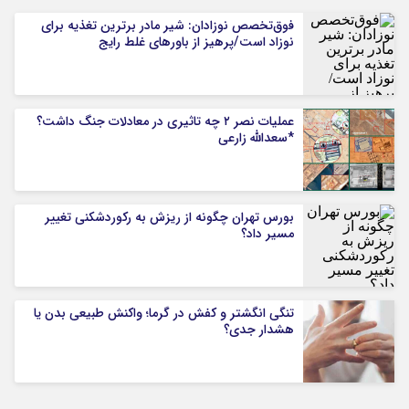
فوق‌تخصص نوزادان: شیر مادر برترین تغذیه برای
نوزاد است/پرهیز از باورهای غلط رایج
عملیات نصر ۲ چه تاثیری در معادلات جنگ داشت؟
*سعدالله زارعی
بورس تهران چگونه از ریزش به رکوردشکنی تغییر
مسیر داد؟
تنگی انگشتر و کفش در گرما؛ واکنش طبیعی بدن یا
هشدار جدی؟