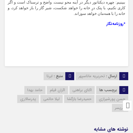
ببینیم: چهره‌ دیکتاتور دیگر در آینه محو نیست. واضح و ترسناک است و اگر
کاری نکنیم، با پتک درِ خانه را خواهد شکست، شیر گاز را باز خواهد کرد، و
خانه را با همه‌مان خواهد سوزاند.
*روزنامه‌نگار
ارسال :
تحریریه ماناسپهر
منبع :
ایرنا
برچسب ها
اکتای براهنی
اکران فیلم
حامد بهدا
حسن پورشیرازی
حمیدرضا بازگشا
لیلا حاتمی
پدرسالاری
پیرپسر
نوشته های مشابه