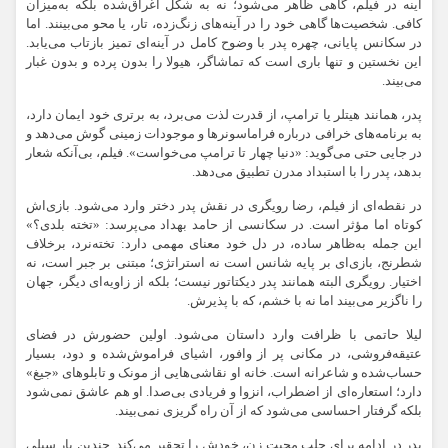
آینه در فیلم، گاهی ظاهر می‌شود؛ نه به شکل اغراق‌شده بلکه به‌میزان
کافی. شخصیت‌ها گاهی خود را در آینه‌های زنگ‌زده، تار، یا محو می‌بینند. اما
در سکانس پایانی، چهره‌ پدر با وضوح کامل در آینه‌ای تمیز بازتاب می‌یابد.
این نخستین و تنها باری است که تماشاگر، هیولا را بدون پرده و بدون غبار
می‌بیند.
پدر، همانند هیتلر یا ترامپ، از قدرت لذت می‌برد، به برتری خود ایمان دارد،
به برنامه‌های خرافی درباره فراماسونرها و موجودات زمینی گوش می‌دهد و
در جایی حتی می‌گوید: «دنیا چهار تا ترامپ می‌خواست». فیلم، بی‌آنکه شعار
بدهد، پدر را با استبداد مدرن تطبیق می‌دهد.
در نقطه‌ای از فیلم، رضا رویگری در نقش پدر دختر وارد می‌شود. بازی‌اش
کوتاه اما مؤثر است. در سکانسی از حامد بهداد می‌پرسد: «تخته بلدی؟»
این جمله به‌ظاهر ساده، در دل خود معنای مهمی دارد: تخته‌نرد، برخلاف
شطرنج، بازی‌ای بر پایه‌ شانس است نه استراتژی؛ مبتنی بر جبر است، نه
اختیار. رویگری البته همانند پدر دیکتاتور نیست؛ بلکه از زاویه‌ای دیگر، جهان
را ناگزیر می‌بیند اما نه با خشم، که با پذیرش.
لیلا حاتمی با ظرافت وارد داستان می‌شود. اولین حضورش در فضای
عتیقه‌فروشی، در مکانی پر از وافور، اشیای فراموش‌شده و دود، بسیار
حساب‌شده و شاعرانه است. خانه‌ او نقاشی‌هایی از مونک و تابلوهای «جیغ»
دارد؛ استعاره‌ای از اضطراب، انزوا و فریادی بی‌صدا. او هم عاشق نمی‌شود
بلکه گرفتار احساسی می‌شود که از آن راه گریزی نمی‌بیند.
پدر در ادامه برای جلب محبت زن، خودش را تحقیر می‌کند. چندین بار سیلی