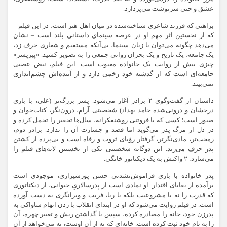
عشق و حتی سرنوشت می‌پردازد.
براهنی که فرزند شاعری شناخته‌شده در میان اهل هنر است، در این فیلم –
که از نخستین اثر مهم او در عرصه سینمای داستانی بلند است – نشان
می‌دهد چگونه می‌توان با زبان سینما، بی‌آنکه مستقیم و شعاری حرف زد،
یک جامعه، یک تاریخ و یک بحران روانی جمعی را به تصویر کشید. «پیرپسر»
چیزی بیش از روایت یک خانواده‌ معیوب است. این فیلم، نبض عصبی
جامعه‌ای است که از گذشته‌ خود زخمی دارد و از آینده‌اش چشم‌اندازی
نمی‌بیند.
داستان از گفت‌وگوی ۲ برادر آغاز می‌شود. پسر بزرگ‌تر (علی، با بازی
درخشان و درونی‌شده‌ حامد بهداد) شخصیتی آرام، درون‌نگر، کتاب‌خوان و
صبور است؛ کسی که با فروتنی روشنفکرانه، سال‌ها تحقیر را تحمل کرده و
در دل از مرگ پدر می‌گوید اما قصد و جسارت آن را ندارد. برادر دوم،
زمخت‌تر، مادی‌نگرتر، گرفتار رؤیای ثروت و رفاه است و بی‌پرده از کشتن
پدر حرف می‌زند. این دوگانه‌ شخصیتی یکی از نخستین لایه‌های فیلم را
می‌سازد: ۲ واکنش به یک دیکتاتور خانگی.
پدر خانواده با بازی فراموش‌نشدنی حسن پورشیرازی، موجودی است
برآمده از بقایای اقتدار. او نمادی است از پدرسالاریِ حیوانی، از دیکتاتوری
که قدرت را نه با مشروعیت بلکه با ریا، فریب و ویرانگری به دست آورده
است. در فیلم روایت می‌شود که او در ابتدای انقلاب با زدن اتهام ساواکی به
پدرزن خود، خانه را مصادره کرده، سپس با گذاشتن ریش و تغییر چهره، آن
را به نام خود ثبت کرده است. خانه‌ای که نه از آن اوست، نه می‌خواهد از آن