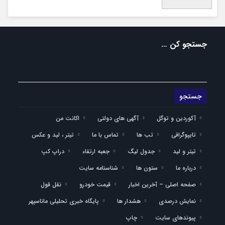
جستجو کن …
آکوردین و توگل
آگهی های دولتی
اکانت من
تایپوگرافی
تب ها
تماس با ما
تیتر ، لید و عکس
تیتر و لید
جدول لیگ
جعبه ارتقاء
دراپ کپ
درباره ما
ستون ها
شناسنامه سایت
صفحه اصلی – آخرین اخبار
قیمت خودرو
نقل قول
نمایش درصدی
هشدار ها
پایگاه خبری تحلیلی ماناسپهر
پیوندهای سایت
چاپ