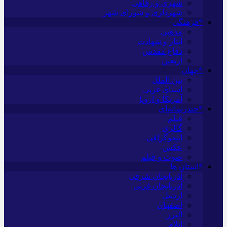
شهری و رفاهی
شهرداری و شورای شهر
*فرهنگی
مذهبی
ایثار و شهادت
دفاع مقدس
اربعین
*جهان
بین الملل
آسیای غربی
آمریکا و اروپا
*چندرسانه‌ای
فیلم
گالری
اینفوگرافی
عکس
صوت و فیلم
*استان ها
آذربایجان شرقی
آذربایجان غربی
اردبیل
اصفهان
البرز
ایلام