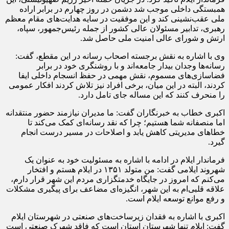
همبستگی داخلی موجب شد دشمن در روز چهارم در برابر اراده
ملی عقب‌نشینی کند و این موفقیت در سایه هدایت‌های مقام معظم
رهبری، تدابیر مسئولان عالی کشور از جمله رئیس‌جمهور، سپاه،
ارتش و شورای عالی امنیت ملی حاصل شد.
وی با اشاره به نقش برجسته اصحاب رسانه در این مقطع، گفت:
رسانه‌ها وجدان بیدار جامعه‌اند و با روشنگری خود در برابر
فضاسازی‌های مسموم، نقش مهمی در حفظ انسجام داخلی ایفا
کردند، البته در این میان، برخی افراد نیز تلاش کردند افکار عمومی
را منحرف کنند که این مساله جای تامل دارد.
اکبری خطاب به خبرنگاران گفت: ما مدیران نیازمند حضور منتقدانه
اما منصفانه شما هستیم؛ چرا که نقد رسانه‌ای کمک می‌کند تا
خطاهای مدیریتی کاهش یابد و اصلاحات در مسیر درست انجام
گیرد.
فرماندار ایلام در ادامه با اشاره به مسئولیت خود به عنوان یک
شهروند ایلامی گفت: من متولد ۱۳۵۱ در ایلام هستم و افتخار
می‌کنم که امروز در جایگاه خدمتگزاری مردم این شهر قرار دارم،
علاقه قلبی‌ام به این شهر، انگیزه‌ای مضاعف برای پیگیری مشکلات
و رفع موانع توسعه ایلام است.
اکبری با اشاره به فقدان زیرساخت‌های صنعتی در شهرستان ایلام
گفت: ایلام تنها شهرستان استان است که فاقد شهرک صنعتی است