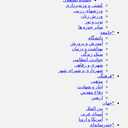
کشتی و وزنه‌برداری
ورزشهای رزمی
ورزش زنان
توپ و تور
سایر حوزه ها
*جامعه
دانشگاه
آموزش و پرورش
بهداشت و درمان
سبک زندگی
حوادث، انتظامی
شهری و رفاهی
شهرداری و شورای شهر
*فرهنگی
مذهبی
ایثار و شهادت
دفاع مقدس
اربعین
*جهان
بین الملل
آسیای غربی
آمریکا و اروپا
*چندرسانه‌ای