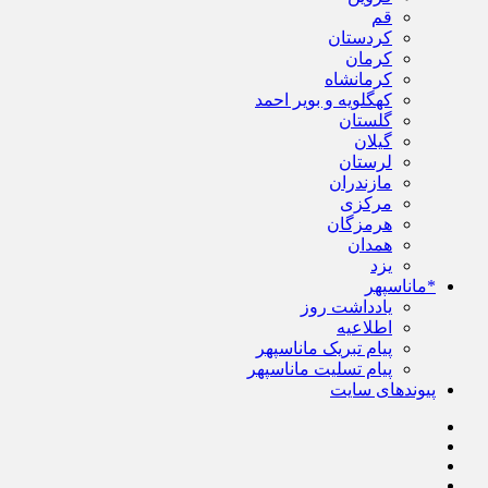
قم
کردستان
کرمان
کرمانشاه
کهگلویه و بویر احمد
گلستان
گیلان
لرستان
مازندران
مرکزی
هرمزگان
همدان
یزد
*ماناسپهر
یادداشت روز
اطلاعیه
پیام تبریک ماناسپهر
پیام تسلیت ماناسپهر
پیوندهای سایت