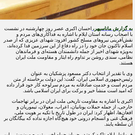
به گزارش ماناسپهر،
احسان اکبری عصر روز چهارشنبه در نشست
با اصحاب رسانه استان ایلام با اشاره به فداکاری‌های مردم و
نقش‌آفرینی نیروهای مسلح کشور افزود: شهدای عزیزی که از صدر
اسلام تاکنون جان خود را در راه دفاع از این سرزمین فدا کرده‌اند،
به‌ویژه شهدای اخیر از جمله دانشمندان هسته‌ای و فرماندهان
نظامی، سندی روشن بر تداوم راه ایثار و مقاومت ملت ایران
هستند.
وی با تقدیر از انتخاب دکتر مسعود پزشکیان به عنوان
رئیس‌جمهوری اسلامی ایران، گفت: این دولت برخاسته از متن
مردم است و خدمت صادقانه به مردم سرلوحه کار خود قرار داده
که امید است منشأ خیر و برکت برای ایران اسلامی باشد.
اکبری با اشاره به مقاومت تاریخی ملت ایران در برابر تهاجمات
خارجی، از جمله حملات یونانیان، اعراب، مغولان، تیموریان و
افغان‌ها، اظهار کرد: ایران در طول تاریخ با تکیه بر هویت ملی،
فرهنگ غنی و انسجام درونی خود هیچ‌گاه اجازه نداده که بیگانگان بر
آن سلطه یابند.
فرماندار ایلام تاکید کرد: در جریان حمله اخیر رژیم صهیونیستی، این