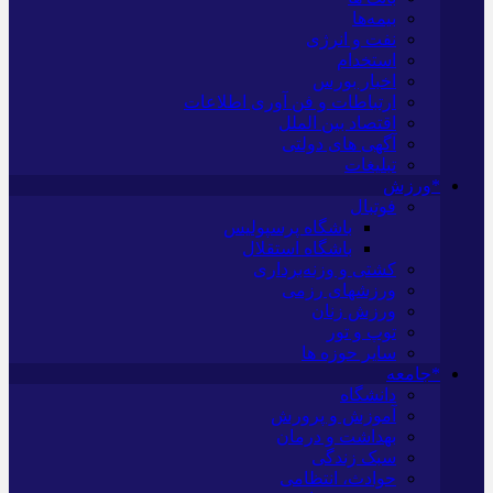
بیمه‌ها
نفت و انرژی
استخدام
اخبار بورس
ارتباطات و فن آوری اطلاعات
اقتصاد بین الملل
آگهی های دولتی
تبلیغات
*ورزش
فوتبال
باشگاه پرسپولیس
باشگاه استقلال
کشتی و وزنه‌برداری
ورزشهای رزمی
ورزش زنان
توپ و تور
سایر حوزه ها
*جامعه
دانشگاه
آموزش و پرورش
بهداشت و درمان
سبک زندگی
حوادث، انتظامی