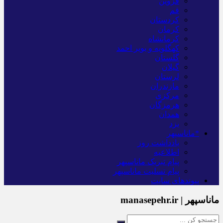
قزوین
قم
کردستان
کرمان
کرمانشاه
کهگلویه و بویر احمد
گلستان
گیلان
لرستان
مازندران
مرکزی
هرمزگان
همدان
یزد
*ماناسپهر
یادداشت روز
اطلاعیه
پیام تبریک ماناسپهر
پیام تسلیت ماناسپهر
پیوندهای سایت
ماناسپهر | manasepehr.ir