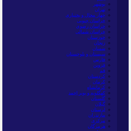
بوشهر
تهران
چهار محال و بختیاری
خراسان جنوبی
خراسان رضوی
خراسان شمالی
خوزستان
زنجان
سمنان
سیستان و بلوچستان
فارس
قزوین
قم
کردستان
کرمان
کرمانشاه
کهگلویه و بویر احمد
گلستان
گیلان
لرستان
مازندران
مرکزی
هرمزگان