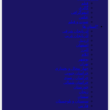
فیلم
گالری
اینفوگرافی
عکس
صوت و فیلم
*استان ها
آذربایجان شرقی
آذربایجان غربی
اردبیل
اصفهان
البرز
ایلام
بوشهر
تهران
چهار محال و بختیاری
خراسان جنوبی
خراسان رضوی
خراسان شمالی
خوزستان
زنجان
سمنان
سیستان و بلوچستان
فارس