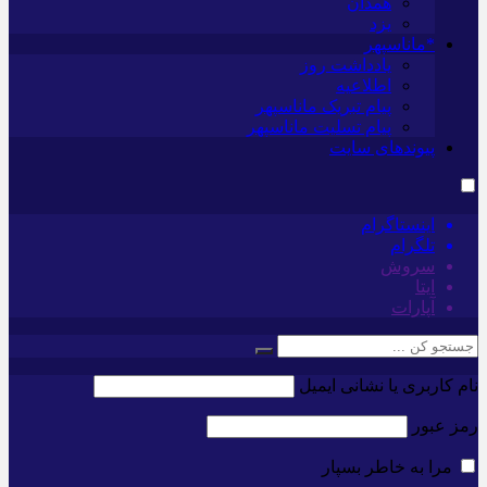
همدان
یزد
*ماناسپهر
یادداشت روز
اطلاعیه
پیام تبریک ماناسپهر
پیام تسلیت ماناسپهر
پیوندهای سایت
اینستاگرام
تلگرام
سروش
ایتا
آپارات
نام کاربری یا نشانی ایمیل
رمز عبور
مرا به خاطر بسپار