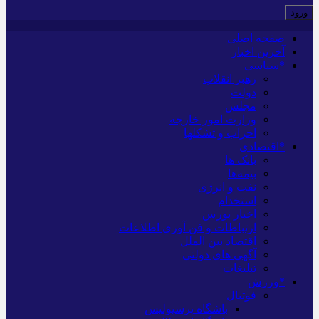
صفحه اصلی
آخرین اخبار
*سیاسی
رهبر انقلاب
دولت
مجلس
وزارت امور خارجه
احزاب و تشکلها
*اقتصادی
بانک ها
بیمه‌ها
نفت و انرژی
استخدام
اخبار بورس
ارتباطات و فن آوری اطلاعات
اقتصاد بین الملل
آگهی های دولتی
تبلیغات
*ورزش
فوتبال
باشگاه پرسپولیس