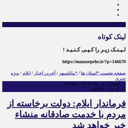
×
لینک کوتاه
لـیـنـک زیـر را کـپـی کـنـیـد !
https://manasepehr.ir/?p=146670
صفحه نخست
*استان ها
/
*ماناسپهر
/
آخرین اخبار
/
ایلام
/
ویژه
خبری
انتشار :
تیر ۲۵, ۱۴۰۴ - ۲۲:۵۷
کد خبر :
146670
فرماندار ایلام: دولت برخاسته از
مردم با خدمت صادقانه منشاء
خیر خواهد شد