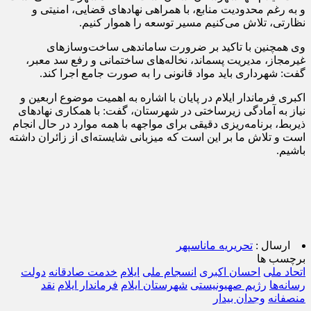
و به رغم محدودیت منابع، با همراهی نهادهای قضایی، امنیتی و
نظارتی، تلاش می‌کنیم مسیر توسعه را هموار کنیم.
وی همچنین با تاکید بر ضرورت ساماندهی ساخت‌وسازهای
غیرمجاز، مدیریت پسماند، نخاله‌های ساختمانی و رفع سد معبر،
گفت: شهرداری باید مواد قانونی را به صورت جامع اجرا کند.
اکبری فرماندار ایلام در پایان با اشاره به اهمیت موضوع اربعین و
نیاز به آمادگی زیرساختی در شهرستان، گفت: با همکاری نهادهای
ذیربط، برنامه‌ریزی دقیقی برای مواجهه با همه موارد در حال انجام
است و تلاش ما بر این است که میزبانی شایسته‌ای از زائران داشته
باشیم.
ارسال :
تحریریه ماناسپهر
برچسب ها
اتحاد ملی
احسان اکبری
انسجام ملی
ایلام
خدمت صادقانه
دولت
رسانه‌ها
رژیم صهیونیستی
شهرستان ایلام
فرماندار ایلام
نقد
منصفانه
وجدان بیدار