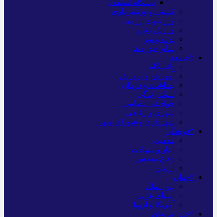
باشگاه استقلال
کشتی و وزنه‌برداری
ورزشهای رزمی
ورزش زنان
توپ و تور
سایر حوزه ها
*جامعه
دانشگاه
آموزش و پرورش
بهداشت و درمان
سبک زندگی
حوادث، انتظامی
شهری و رفاهی
شهرداری و شورای شهر
*فرهنگی
مذهبی
ایثار و شهادت
دفاع مقدس
اربعین
*جهان
بین الملل
آسیای غربی
آمریکا و اروپا
*چندرسانه‌ای