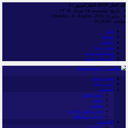
کل اخبار
42137
اخبار امروز :
3
تاریخ : پنجشنبه, ۱۵ مرداد , ۱۴۰۵
برابر با : Thursday - 6 - August - 2026
ساعت :
10:20:54
خانه
پیوندها
تبلیغات
تماس با ما
شناسنامه سایت
آگهی های دولتی
صفحه اصلی
آخرین اخبار
*سیاسی
رهبر انقلاب
دولت
مجلس
وزارت امور خارجه
احزاب و تشکلها
*اقتصادی
بانک ها