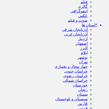
فیلم
گالری
اینفوگرافی
عکس
صوت و فیلم
*استان ها
آذربایجان شرقی
آذربایجان غربی
اردبیل
اصفهان
البرز
ایلام
بوشهر
تهران
چهار محال و بختیاری
خراسان جنوبی
خراسان رضوی
خراسان شمالی
خوزستان
زنجان
سمنان
سیستان و بلوچستان
فارس
قزوین