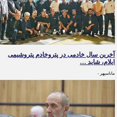
آخرین سال خادمی در پتروخادم پتروشیمی
ایلام، شاید …
ماناسپهر -