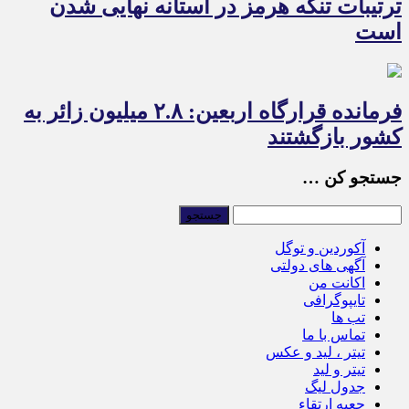
ترتیبات تنگه هرمز در آستانه نهایی شدن
است
فرمانده قرارگاه اربعین: ۲.۸ میلیون زائر به
کشور بازگشتند
جستجو کن …
آکوردین و توگل
آگهی های دولتی
اکانت من
تایپوگرافی
تب ها
تماس با ما
تیتر ، لید و عکس
تیتر و لید
جدول لیگ
جعبه ارتقاء