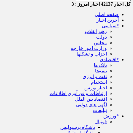
کل اخبار
42137
اخبار امروز :
3
صفحه اصلی
آخرین اخبار
*سیاسی
رهبر انقلاب
دولت
مجلس
وزارت امور خارجه
احزاب و تشکلها
*اقتصادی
بانک ها
بیمه‌ها
نفت و انرژی
استخدام
اخبار بورس
ارتباطات و فن آوری اطلاعات
اقتصاد بین الملل
آگهی های دولتی
تبلیغات
*ورزش
فوتبال
باشگاه پرسپولیس
باشگاه استقلال